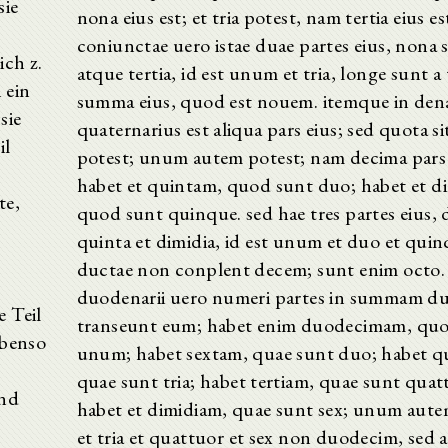
sie
nona eius est; et tria potest, nam tertia eius es
coniunctae uero istae duae partes eius, nona s
ch z.
atque tertia, id est unum et tria, longe sunt a
 ein
summa eius, quod est nouem. itemque in den
sie
quaternarius est aliqua pars eius; sed quota si
il
potest; unum autem potest; nam decima pars e
habet et quintam, quod sunt duo; habet et d
te,
quod sunt quinque. sed hae tres partes eius, 
quinta et dimidia, id est unum et duo et quin
ductae non conplent decem; sunt enim octo.
duodenarii uero numeri partes in summam d
e Teil
transeunt eum; habet enim duodecimam, quo
ebenso
unum; habet sextam, quae sunt duo; habet q
quae sunt tria; habet tertiam, quae sunt quat
und
habet et dimidiam, quae sunt sex; unum aute
et tria et quattuor et sex non duodecim, sed 