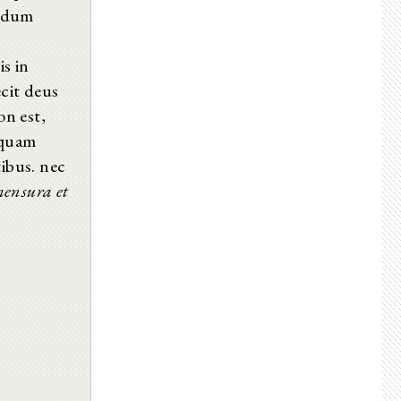
andum
is in
cit deus
n est,
 quam
tibus. nec
ensura et