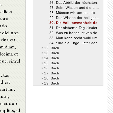
26. Das Abbild der höchsten Dreifaltigkeit in der Natur auch des noch nicht beseligten Menschen.
t.
27. Sein, Wissen und die Liebe zu beiden.
cilicet
28. Müssen wir, um uns dem Bilde der göttlichen Dreifaltigkeit mehr anzunähern, auch die Liebe lieben, mit der wir Sein und Bewußtsein lieben?
 tota
29. Das Wissen der heiligen Engel ist derart, daß sie die Dreifaltigkeit unmittelbar in ihrer Gottheit erkennen und die Ursachen der Schöpfungswerke früher in der Gestaltungskraft des Schaffenden als in den Schöpfungen des Gestaltenden schauen.
30. Die Vollkommenheit der Sechszahl, der ersten Zahl, die sich aus ihren Teilungszahlen ergänzt
ario
31. Der siebente Tag kündet Fülle und Ruhe.
t dici non
32. Was zu halten ist von der Meinung, die Erschaffung der Engel falle vor die Erschaffung der Welt.
33. Man kann recht wohl unter der Bezeichnung: Licht und Finsternis die beiden verschiedenen und ungleichartigen Genossenschaften der Engel verstehen.
ius est.
34. Sind die Engel unter der bei der Erschaffung des Firmamentes erwähnten Teilung der Gewässer zu verstehen, wie manche meinen, und sind die Gewässer, wie andere annehmen, überhaupt nicht erschaffen?
imidiam,
12. Buch
decima et
13. Buch
14. Buch
que, simul
15. Buch
16. Buch
17. Buch
uctae
18. Buch
d est
19. Buch
uartam,
20. Buch
21. Buch
tuor;
22. Buch
m et duo
amplius, id