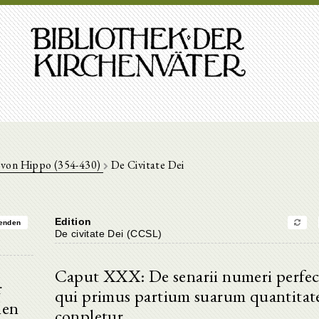
 von Hippo (354-430)
De Civitate Dei
Edition
enden
De civitate Dei (CCSL)
Caput XXX: De senarii numeri perfec
r
qui primus partium suarum quantitat
len
conpletur.