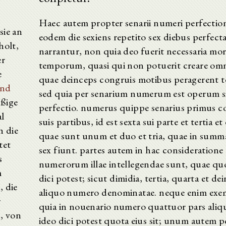
Haec autem propter senarii numeri perfecti
sie an
eodem die sexiens repetito sex diebus perfect
holt,
narrantur, non quia deo fuerit necessaria mo
er
temporum, quasi qui non potuerit creare omn
e
quae deinceps congruis motibus peragerent 
nd
sed quia per senarium numerum est operum si
ßige
perfectio. numerus quippe senarius primus c
al
suis partibus, id est sexta sui parte et tertia et
h die
quae sunt unum et duo et tria, quae in sum
tet
sex fiunt. partes autem in hac consideratione
s
numerorum illae intellegendae sunt, quae quo
m
dici potest; sicut dimidia, tertia, quarta et de
, die
aliquo numero denominatae. neque enim exem
r
quia in nouenario numero quattuor pars aliqua
, von
ideo dici potest quota eius sit; unum autem 