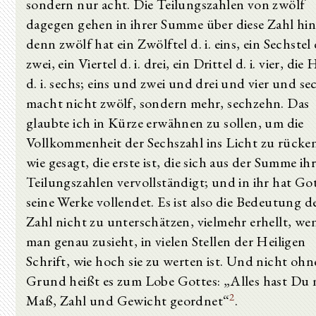
sondern nur acht. Die Teilungszahlen von zwölf
dagegen gehen in ihrer Summe über diese Zahl hin
denn zwölf hat ein Zwölftel d. i. eins, ein Sechstel d
zwei, ein Viertel d. i. drei, ein Drittel d. i. vier, die 
d. i. sechs; eins und zwei und drei und vier und se
macht nicht zwölf, sondern mehr, sechzehn. Das
glaubte ich in Kürze erwähnen zu sollen, um die
Vollkommenheit der Sechszahl ins Licht zu rücken
wie gesagt, die erste ist, die sich aus der Summe ih
Teilungszahlen vervollständigt; und in ihr hat Go
seine Werke vollendet. Es ist also die Bedeutung d
Zahl nicht zu unterschätzen, vielmehr erhellt, we
man genau zusieht, in vielen Stellen der Heiligen
Schrift, wie hoch sie zu werten ist. Und nicht ohn
Grund heißt es zum Lobe Gottes: „Alles hast Du
2
Maß, Zahl und Gewicht geordnet“
.