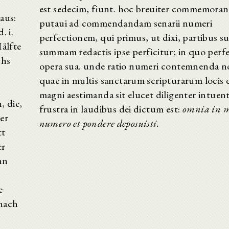
est sedecim, fiunt. hoc breuiter commemor
aus:
putaui ad commendandam senarii numeri
. i.
perfectionem, qui primus, ut dixi, partibus su
Hälfte
summam redactis ipse perficitur; in quo perfe
chs
opera sua. unde ratio numeri contemnenda no
quae in multis sanctarum scripturarum locis
magni aestimanda sit elucet diligenter intuen
, die,
frustra in laudibus dei dictum est:
omnia in m
rer
numero et pondere deposuisti.
tt
er
nn
e
 nach