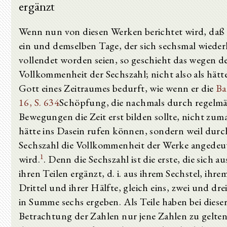
ergänzt
Wenn nun von diesen Werken berichtet wird, daß 
ein und demselben Tage, der sich sechsmal wieder
vollendet worden seien, so geschieht das wegen d
Vollkommenheit der Sechszahl; nicht also als hätt
Gott eines Zeitraumes bedurft, wie wenn er die
Ba
16, S. 634
Schöpfung, die nachmals durch regelmä
Bewegungen die Zeit erst bilden sollte, nicht zum
hätte ins Dasein rufen können, sondern weil durc
Sechszahl die Vollkommenheit der Werke angedeu
1
wird.
. Denn die Sechszahl ist die erste, die sich au
ihren Teilen ergänzt, d. i. aus ihrem Sechstel, ihre
Drittel und ihrer Hälfte, gleich eins, zwei und drei
in Summe sechs ergeben. Als Teile haben bei diese
Betrachtung der Zahlen nur jene Zahlen zu gelten