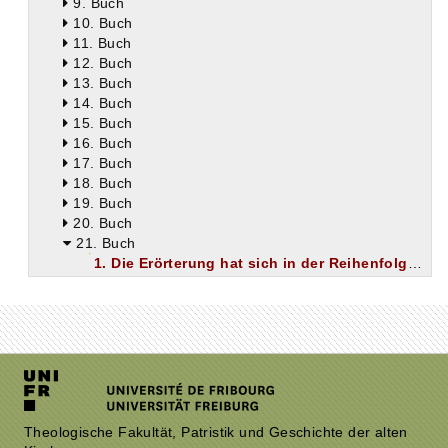
9. Buch
10. Buch
11. Buch
12. Buch
13. Buch
14. Buch
15. Buch
16. Buch
17. Buch
18. Buch
19. Buch
20. Buch
21. Buch
1. Die Erörterung hat sich in der Reihenfolge zu bewegen, daß zunächst von der Strafpein die Rede ist, von der die Verdammten in Gemeinschaft mit dem Teufel betroffen werden, dann erst von der ewigen Seligkeit der Heiligen.
2. Ist es möglich, daß Körper sich in beständigem Feuerbrand aufhalten?
3. Führt körperlicher Schmerz notwendig zum Tode des Fleisches?
4. Beispiele aus der Natur, an denen sich zeigt, dass lebende Körper mitten in Peinen dauernd standzuhalten vermögen.
5. Von gar vielen Erscheinungen vermag man den Grund nicht zu erkennen und kann doch an ihrer Wirklichkeit nicht zweifeln.
6. Wunder gibt es nicht bloß im Bereich der Natur, viele hat auch der Menschengeist zuwege gebracht, viele aber auch beruhen auf Kunstgriffen von Dämonen.
7. Der letzte Grund des Glaubens gegenüber wunderbaren Dingen ist die Allmacht des Schöpfers.
8. Es ist nicht widernatürlich, wenn an einer Sache, deren Natur bekannt ist, etwas von den bekannten Eigenschaften Verschiedenes neu auftritt.
9. Die Hölle und die Art der ewigen Strafen.
Theologische Fakultät, Patristik und Geschichte der alten
10. Ob das Feuer der Hölle, wenn es doch ein körperhaftes Feuer ist, auch den bösen Geistern, d. i. den unkörperlichen Dämonen, beizukommen und sie zu brennen vermag.