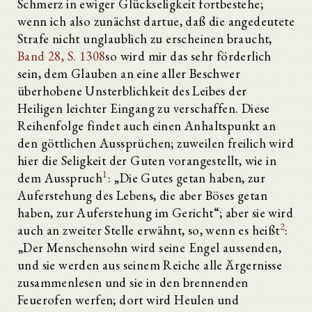
Schmerz in ewiger Glückseligkeit fortbestehe;
wenn ich also zunächst dartue, daß die angedeutete
Strafe nicht unglaublich zu erscheinen braucht,
Band 28, S. 1308
so wird mir das sehr förderlich
sein, dem Glauben an eine aller Beschwer
überhobene Unsterblichkeit des Leibes der
Heiligen leichter Eingang zu verschaffen. Diese
Reihenfolge findet auch einen Anhaltspunkt an
den göttlichen Aussprüchen; zuweilen freilich wird
hier die Seligkeit der Guten vorangestellt, wie in
1
dem Ausspruch
: „Die Gutes getan haben, zur
Auferstehung des Lebens, die aber Böses getan
haben, zur Auferstehung im Gericht“; aber sie wird
2
auch an zweiter Stelle erwähnt, so, wenn es heißt
:
„Der Menschensohn wird seine Engel aussenden,
und sie werden aus seinem Reiche alle Ärgernisse
zusammenlesen und sie in den brennenden
Feuerofen werfen; dort wird Heulen und