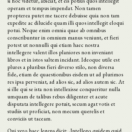
si hoc videtur, abiciat, et eis potius quos intellegit
operam et tempus impendat. Non tamen
propterea putet me tacere debuisse quia non tam
expedite ac dilucide quam illi quos intellegit eloqui
potui. Neque enim omnia quae ab omnibus
conscribuntur in omnium manus veniunt, et fieri
potest ut nonnulli qui etiam haec nostra
intellegere valent illos planiores non inveniant
libros et in istos saltem incidant. Ideoque utile est
plures a pluribus fieri diverso stilo, non diversa
fide, etiam de quaestionibus eisdem ut ad plurimos
res ipsa perveniat, ad alios sic, ad alios autem sic. At
si ille qui se ista non intellexisse conqueritur nulla
umquam de talibus rebus diligenter et acute
disputata intellegere potuit, secum agat votis et
studiis ut proficiat, non mecum querelis et
conviciis ut taceam.
Qui vero haec legens dicit: ‚Intellego quidem quid