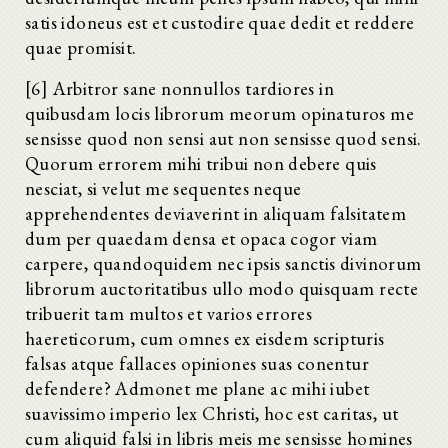
satis idoneus est et custodire quae dedit et reddere
quae promisit.
[6] Arbitror sane nonnullos tardiores in
quibusdam locis librorum meorum opinaturos me
sensisse quod non sensi aut non sensisse quod sensi.
Quorum errorem mihi tribui non debere quis
nesciat, si velut me sequentes neque
apprehendentes deviaverint in aliquam falsitatem
dum per quaedam densa et opaca cogor viam
carpere, quandoquidem nec ipsis sanctis divinorum
librorum auctoritatibus ullo modo quisquam recte
tribuerit tam multos et varios errores
haereticorum, cum omnes ex eisdem scripturis
falsas atque fallaces opiniones suas conentur
defendere? Admonet me plane ac mihi iubet
suavissimo imperio lex Christi, hoc est caritas, ut
cum aliquid falsi in libris meis me sensisse homines