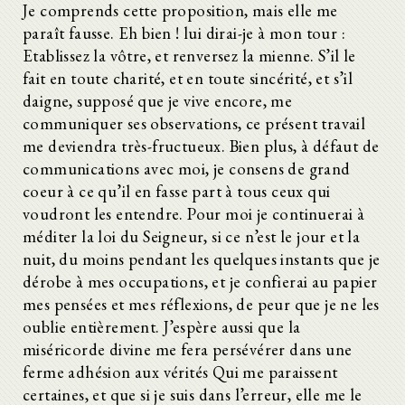
Je comprends cette proposition, mais elle me
paraît fausse. Eh bien ! lui dirai-je à mon tour :
Etablissez la vôtre, et renversez la mienne. S’il le
fait en toute charité, et en toute sincérité, et s’il
daigne, supposé que je vive encore, me
communiquer ses observations, ce présent travail
me deviendra très-fructueux. Bien plus, à défaut de
communications avec moi, je consens de grand
coeur à ce qu’il en fasse part à tous ceux qui
voudront les entendre. Pour moi je continuerai à
méditer la loi du Seigneur, si ce n’est le jour et la
nuit, du moins pendant les quelques instants que je
dérobe à mes occupations, et je confierai au papier
mes pensées et mes réflexions, de peur que je ne les
oublie entièrement. J’espère aussi que la
miséricorde divine me fera persévérer dans une
ferme adhésion aux vérités Qui me paraissent
certaines, et que si je suis dans l’erreur, elle me le