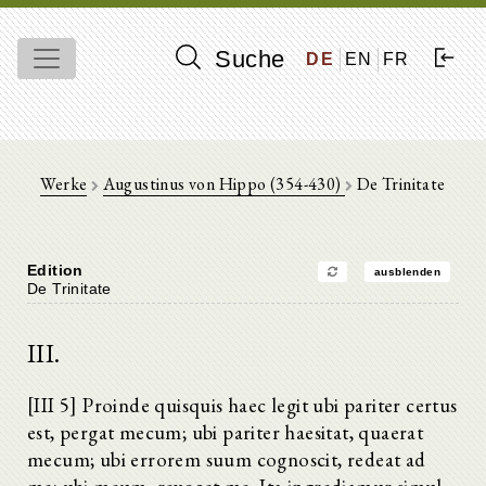
Suche
DE
EN
FR
Werke
Augustinus von Hippo (354-430)
De Trinitate
Edition
ausblenden
De Trinitate
III.
[III 5] Proinde quisquis haec legit ubi pariter certus
est, pergat mecum; ubi pariter haesitat, quaerat
mecum; ubi errorem suum cognoscit, redeat ad