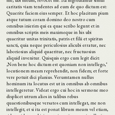
me; ubi meum, revocet me. Ita ingrediamur simul
caritatis viam tendentes ad eum de quo dictum est:
Quaerite faciem eius semper. Et hoc placitum pium
atque tutum coram domino deo nostro cum
omnibus inierim qui ea quae scribo legunt et in
omnibus scriptis meis maximeque in his ubi
quaeritur unitas trinitatis, patris et filii et spiritus
sancti, quia neque periculosius alicubi erratur, nec
laboriosius aliquid quaeritur, nec fructuosius
aliquid invenitur. Quisquis ergo cum legit dicit:
‚Non bene hoc dictum est quoniam non intellego,‘
locutionem meam reprehendit, non fidem; et forte
vere potuit dici planius. Verumtamen nullus
hominum ita locutus est ut in omnibus ab omnibus
intellegeretur. Videat ergo cui hoc in sermone meo
displicet utrum alios in talibus rebus
quaestionibusque versatos cum intellegat, me non
intellegit; et si ita est ponat librum meum vel etiam,