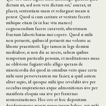
dictum sit, sed non vere dictum est,‘ asserat, ut
placet, sententiam suam et redarguat meam si
potest. Quod si cum caritate et veritate fecerit
mihique etiam (si in hac vita maneo)
cognoscendum facere curaverit, uberrimum
fructum laboris huius mei cepero. Quod si mihi
non potuerit, quibus id potuerit me volente ac
libente praestiterit. Ego tamen in lege domini
meditabor, si non die ac nocte, saltem quibus
temporum particulis possum, et meditationes meas
ne oblivione fugiant stilo alligo sperans de
misericordia dei quod in omnibus veris quae certa
mihi sunt perseverantem me faciet; si quid autem
aliter sapio, id quoque mihi ipse revelabit sive per
occultas inspirationes atque admonitiones sive per
manifesta eloquia sua sive per fraternas
sermocinationes. Hoc oro et hoc depositum
desideriumque meum penes ipsum habeo, qui mihi