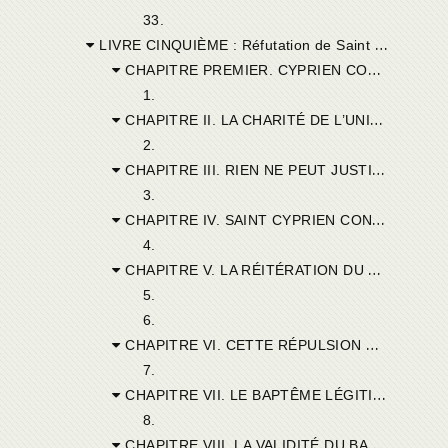
33.
LIVRE CINQUIÈME : Réfutation de Saint Cyprien.
CHAPITRE PREMIER. CYPRIEN CONSTATANT L’ANTIQUE COUTUME DE L’ÉGLISE.
1.
CHAPITRE II. LA CHARITÉ DE L’UNITÉ COUVRE LA MULTITUDE DES PÉCHÉS.
2.
CHAPITRE III. RIEN NE PEUT JUSTIFIER LES SCHISMATIQUES DANS LEUR SÉPARATIONS.
3.
CHAPITRE IV. SAINT CYPRIEN CONSTATANT L’ANCIENNE COUTUME DE L’ÉGLISE.
4.
CHAPITRE V. LA RÉITÉRATION DU BAPTÊME SOULÈVE UNE RÉPULSION UNIVERSELLE.
5.
6.
CHAPITRE VI. CETTE RÉPULSION NE SAURAIT ÊTRE QUE L’ŒUVRE DE DIEU.
7.
CHAPITRE VII. LE BAPTÊME LÉGITIME POSSÉDÉ LÉGITIMEMENT.
8.
CHAPITRE VIII. LA VALIDITÉ DU BAPTÊME INDÉPENDANTE DES DISPOSITIONS DU SUJET.