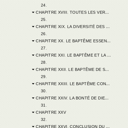
24.
CHAPITRE XVIII. TOUTES LES VERTUS, HORS DE L’UNITÉ, SONT INUTILES AU SALUT.
25.
CHAPITRE XIX. LA DIVERSITÉ DES CHÂTIMENTS EN ENFER.
26.
CHAPITRE XX. LE BAPTÊME ESSENTIELLEMENT BON DANS LES JUSTES ET LES PÉCHEURS.
27.
CHAPITRE XXI. LE BAPTÊME ET LA JUSTICE NÉCESSAIRES POUR ALLER AU CIEL.
28.
CHAPITRE XXII. LE BAPTÊME DE SANG ET DE VOLONTÉ
29.
CHAPITRE XXIII. LE BAPTÊME CONFÉRÉ AUX ENFANTS.
30.
CHAPITRE XXIV. LA BONTÉ DE DIEU SUPPLÉE A CE QUI MANQUE AUX ENFANTS.
31.
CHAPITRE XXV
32.
CHAPITRE XXVI. CONCLUSION DU QUATRIÈME LIVRE.