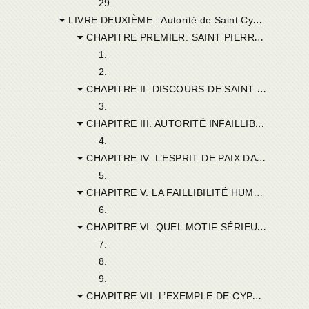
29.
LIVRE DEUXIÈME : Autorité de Saint Cyprien.
CHAPITRE PREMIER. SAINT PIERRE PRESCRIVANT LA CIRCONCISION, ET SAINT CYPRIEN LA RÉITÉRATION DU BAPTÊME.
1.
2.
CHAPITRE II. DISCOURS DE SAINT CYPRIEN A L’OUVERTURE DU CONCILE.
3.
CHAPITRE III. AUTORITÉ INFAILLIBLE DES SAINTES ÉCRITURES.
4.
CHAPITRE IV. L’ESPRIT DE PAIX DANS LES DISCUSSIONS ENTRE CATHOLIQUES.
5.
CHAPITRE V. LA FAILLIBILITÉ HUMAINE.
6.
CHAPITRE VI. QUEL MOTIF SÉRIEUX AVAIENT DONC LES DONATISTES DE SE SÉPARER.
7.
8.
9.
CHAPITRE VII. L’EXEMPLE DE CYPRIEN LES INVITAIT A L’UNITÉ.