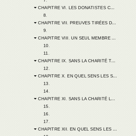
CHAPITRE VI. LES DONATISTES CONFONDUS PAR LEURS PROPRES SECTES.
8.
CHAPITRE VII. PREUVES TIRÉES DE L’ÉVANGILE.
9.
CHAPITRE VIII. UN SEUL MEMBRE MALADE MET TOUT LE CORPS EN DANGER.
10.
11.
CHAPITRE IX. SANS LA CHARITÉ TOUT LE RESTE EST INUTILE.
12.
CHAPITRE X. EN QUEL SENS LES SCHISMATIQUES PEUVENT DIRE DE LEUR SECTE QU’ELLE ENGENDRE DES ENFANTS A JÉSUS-CHRIST.
13.
14.
CHAPITRE XI. SANS LA CHARITÉ LES PÉCHÉS NE SONT PAS REMIS.
15.
16.
17.
CHAPITRE XII. EN QUEL SENS LES PÉCHÉS REVIVENT APRÈS LE BAPTÊME.