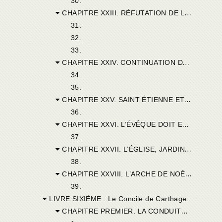
30.
CHAPITRE XXIII. RÉFUTATION DE LA LETTRE DE CYPRIEN A POMPÉIUS.
31.
32.
33.
CHAPITRE XXIV. CONTINUATION DU MÊME SUJET.
34.
35.
CHAPITRE XXV. SAINT ÉTIENNE ET SAINT CYPRIEN.
36.
CHAPITRE XXVI. L’ÉVÊQUE DOIT ENSEIGNER ET S’INSTRUIRE.
37.
CHAPITRE XXVII. L’ÉGLISE, JARDIN FERMÉ, FONTAINE SCELLÉE, SOURCE D’EAU VIVE.
38.
CHAPITRE XXVIII. L’ARCHE DE NOÉ, AUTRE FIGURE DE L’ÉGLISE.
39.
LIVRE SIXIÈME : Le Concile de Carthage.
CHAPITRE PREMIER. LA CONDUITE DE CYPRIEN ET CELLE DES DONATISTES.