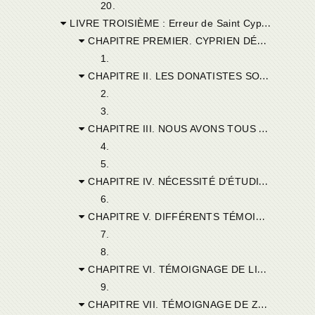
20.
LIVRE TROISIÈME : Erreur de Saint Cyprien
CHAPITRE PREMIER. CYPRIEN DÉFENSEUR DE LA PAIX ET DE L’UNITÉ DE L’ÉGLISE.
1.
CHAPITRE II. LES DONATISTES SONT DANS L’IMPUISSANCE DE JUSTIFIER LEUR SCHISME.
2.
3.
CHAPITRE III. NOUS AVONS TOUS LE DROIT DE CHERCHER LA VÉRITÉ.
4.
5.
CHAPITRE IV. NÉCESSITÉ D’ÉTUDIER LA LETTRE DE CYPRIEN A JUBAIANUS.
6.
CHAPITRE V. DIFFÉRENTS TÉMOIGNAGES EN FAVEUR DE L’ANCIENNE COUTUME DE L’ÉGLISE.
7.
8.
CHAPITRE VI. TÉMOIGNAGE DE LIBOSUS.
9.
CHAPITRE VII. TÉMOIGNAGE DE ZOSIME.