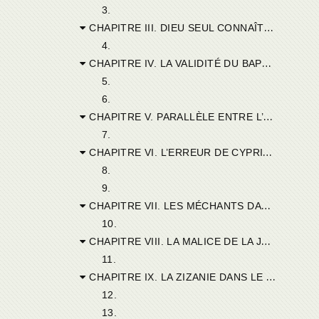
3.
CHAPITRE III. DIEU SEUL CONNAÎT CEUX QUI PERSÉVÉRERONT DANS L’UNITÉ DE L’ÉGLISE.
4.
CHAPITRE IV. LA VALIDITÉ DU BAPTÊME EST INDÉPENDANTE DES QUALITÉS DU MINISTRE.
5.
6.
CHAPITRE V. PARALLÈLE ENTRE L’HÉRÉTIQUE ET L’AVARE.
7.
CHAPITRE VI. L’ERREUR DE CYPRIEN NE JUSTIFIERAIT PAS LE MÉPRIS POUR SA PERSONNE.
8.
9.
CHAPITRE VII. LES MÉCHANTS DANS L’UNITÉ ET HORS DE L’UNITÉ.
10.
CHAPITRE VIII. LA MALICE DE LA JALOUSIE.
11.
CHAPITRE IX. LA ZIZANIE DANS LE FROMENT ET LE BAPTÊME DANS LE SCHISME.
12.
13.