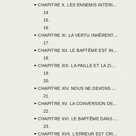
CHAPITRE X. LES ENNEMIS INTÉRIEURS ET EXTÉRIEURS DE L’ÉGLISE.
14.
15.
16.
CHAPITRE XI. LA VERTU INHÉRENTE AU SACREMENT DE BAPTÊME.
17.
CHAPITRE XII. LE BAPTÊME EST INDÉPENDANT DES CRIMES DU MINISTRE ET DU SUJET.
18.
CHAPITRE XIII. LA PAILLE ET LA ZIZANIE MÊLÉES AU BON GRAIN.
19.
20.
CHAPITRE XIV. NOUS NE DEVONS AVOIR D’AUTRE RÈGLE QUE LA VÉRITÉ MÊME DE JÉSUS-CHRIST.
21.
CHAPITRE XV. LA CONVERSION DES HÉRÉTIQUES REDRESSE LEUR FOI ET NON PAS LEUR BAPTÊME.
22.
CHAPITRE XVI. LE BAPTÊME DANS L’UNITÉ ET DANS LE SCHISME.
23.
CHAPITRE XVII. L’ERREUR EST CRIMINELLE ET NON PAS LE BAPTÊME DES HÉRÉTIQUES.