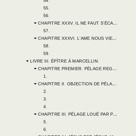
54.
55.
56.
CHAPITRE XXXV. IL NE FAUT S'ÉCARTER NI A DROITE NI A GAUCHE DES SAINTES RÈGLES.
57.
CHAPITRE XXXVI. L'AME NOUS VIENT-ELLE PAR TRANSMISSION ? — SUR LES POINTS OBSCURS OU LES ÉCRITURES N'AIDENT POINT NOTRE INTELLIGENCE, IL FAUT ÉVITER DE SE PRONONCER TÉMÉRAIREMENT. — QUE L'ÉCRITURE EST CLAIRE SUR TOUS LES POINTS NÉCESSAIRES AU SALUT.
58.
59.
LIVRE III. ÉPÎTRE À MARCELLIN.
CHAPITRE PREMIER. PÉLAGE REGARDÉ COMME UN SAINT PERSONNAGE. SON COMMENTAIRE SUR SAINT PAUL.
1.
CHAPITRE II. OBJECTION DE PÉLAGE. — LES PETITS-ENFANTS SONT COMPTÉS AU NOMBRE DES CROYANTS ET DES FIDÈLES.
2.
3.
4.
CHAPITRE III. PÉLAGE LOUÉ PAR PLUSIEURS PERSONNES. — ARGUMENTS QUE, DANS SON COMMENTAIRE, PÉLAGE PROPOSE CONTRE LE PÉCHÉ ORIGINEL.
5.
6.