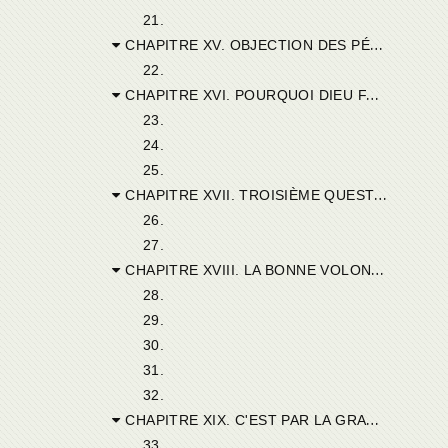
21.
CHAPITRE XV. OBJECTION DES PÉLAGIENS. PERFECTION RELATIVE. ON A RAISON D'APPELER PARFAIT EN VERTU CELUI QUI Y A FAIT DE GRANDS PROGRÈS.
22.
CHAPITRE XVI. POURQUOI DIEU FAIT TEL PRÉCEPTE, SACHANT QU'IL NE SERA POINT GARDÉ.
23.
24.
25.
CHAPITRE XVII. TROISIÈME QUESTION : POURQUOI, DANS CETTE VIE, PERSONNE N'EST-IL SANS PÉCHÉ ?
26.
27.
CHAPITRE XVIII. LA BONNE VOLONTÉ VIENT DE DIEU.
28.
29.
30.
31.
32.
CHAPITRE XIX. C'EST PAR LA GRACE QUE VIENNENT LA CONNAISANCE ET L'ATTRAIT DU BIEN.
33.