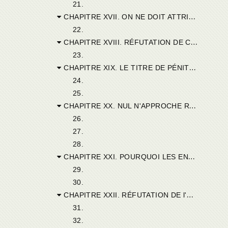
21.
CHAPITRE XVII. ON NE DOIT ATTRIBUER AUX ENFANTS AUCUN PÉCHÉ PERSONNEL.
22.
CHAPITRE XVIII. RÉFUTATION DE CEUX QUI VEULENT QUE LES ENFANTS SOIENT BAPTISÉS, NON POUR LA RÉMISSION DU PÉCHÉ, MAIS POUR OBTENIR LE ROYAUME DES CIEUX.
23.
CHAPITRE XIX. LE TITRE DE PÉNITENTS PEUT S'APPLIQUER AUX ENFANTS AUTANT QUE CELUI DE FIDÈLES. LES PÉCHÉS SEULS SÉPARENT L'HOMME D'AVEC DIEU.
24.
25.
CHAPITRE XX. NUL N'APPROCHE RÉGULIÈREMENT DE LA TABLE DU SEIGNEUR AVANT D'AVOIR REÇU LE BAPTÊME.
26.
27.
28.
CHAPITRE XXI. POURQUOI LES ENFANTS MEURENT-ILS, LES UNS BAPTISÉS ET LES AUTRES SANS BAPTÈME ? MYSTÈRE INSONDABLE.
29.
30.
CHAPITRE XXII. RÉFUTATION DE l'OPINION QUI PRÉTEND QUE LES AXES, POUR AVOIR COMMIS DANS UNE AUTRE VIE CERTAINS PÉCHÉS, SONT JETÉES CAPTIVES EN DES CORPS EN HARMONIE AVEC LEURS MÉRITES, ET Y SONT PLUS OU MOINS CHÂTIÉES.
31.
32.