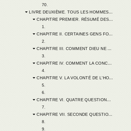
70.
LIVRE DEUXIÈME. TOUS LES HOMMES SONT PÉCHEURS.
CHAPITRE PREMIER. RÉSUMÉ DES CONSÉQUENCES ACQUISES JUSQU'ALORS; MATIÈRES A TRAITER DANS LE SECOND LIVRE.
1.
CHAPITRE II. CERTAINES GENS FONT TROP LARGE LA PART DU LIBRE ARBITRE. — IGNORANCE ET INFIRMITÉ HUMAINE.
2.
CHAPITRE III. COMMENT DIEU NE NOUS FAIT AUCUN PRÉCEPTE IMPOSSIBLE. — LES OEUVRES DE MISÉRICORDE SONT DES REMÈDES DESTINÉS A EFFACER LES PÉCHÉS.
3.
CHAPITRE IV. COMMENT LA CONCUPISCENCE DEMEURE EN NOUS. — DANS L'HOMME BAPTISÉ, CE N'EST PLUS LA CONCUPISCENCE, C'EST LE CONSENTEMENT SEUL QUI EST NUISIBLE.
4.
CHAPITRE V. LA VOLONTÉ DE L'HOMME A BESOIN DU SECOURS DE DIEU.
5.
6.
CHAPITRE VI. QUATRE QUESTIONS SUR LA PARFAITE JUSTICE. PREMIÈRE QUESTION : L'HOMME PEUT-IL ÊTRE SANS PÉCHÉ DANS CETTE VIE ?
7.
CHAPITRE VII. SECONDE QUESTION : EST-IL EN CETTE VIE UN SEUL HOMME SANS PÉCHÉ?
8.
9.