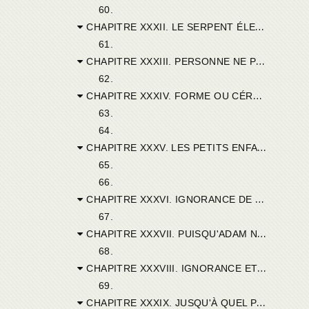
60.
CHAPITRE XXXII. LE SERPENT ÉLEVÉ DANS LE DÉSERTA FIGURÉ JÉSUS-CHRIST SUSPENDU SUR LA CROIX. LES PETITS ENFANTS EUX-MÉMES SONT EMPOISONNÉS PAR LA MORSURE DU SERPENT INFERNAL.
61.
CHAPITRE XXXIII. PERSONNE NE PEUT ÊTRE RÉCONCILIÉ AVEC DIEU QUE PAR JÉSUS-CHRIST.
62.
CHAPITRE XXXIV. FORME OU CÉRÉMONIES DU BAPTÊME. — EXORCISME. — DOUBLE ERREUR AU SUJET DES PETITS ENFANTS.
63.
64.
CHAPITRE XXXV. LES PETITS ENFANTS N'ONT POINT DE PÉCHÉS ATTRIBUABLES A LEUR VIE PROPRE.
65.
66.
CHAPITRE XXXVI. IGNORANCE DE LA PREMIÈRE ENFANCE; CAUSE DE CE FAIT.
67.
CHAPITRE XXXVII. PUISQU'ADAM N'A PAS ÉTÉ CRÉÉ TEL QUE NOUS SOMMES EN NAISSANT, POURQUOI JÉSUS-CHRIST, BIEN QU'EXEMPT DE PÉCHÉ, EST-IL NÉ DANS L'ÉTAT D'ENFANCE ET DE FAIBLESSE?
68.
CHAPITRE XXXVIII. IGNORANCE ET FAIBLESSE DE L'ENFANT.
69.
CHAPITRE XXXIX. JUSQU'À QUEL POINT LE PÉCHÉ EST DÉTRUIT PAR LE BAPTÊME, SOIT DANS LES ENFANTS, SOIT AUSSI DANS LES ADULTES; QUEL AVANTAGE RÉSULTE DE CE SACREMENT.