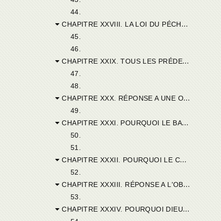
44.
CHAPITRE XXVIII. LA LOI DU PÉCHÉ EST APPELÉE PÉCHÉ. — COMMENT LA CONCUPISCENCE, LORS MÊME QUE CE QU'ELLE A DE CRIMINEL EST EFFACÉ, DEMEURE ENCORE DANS LE BAPTISÉ.
45.
46.
CHAPITRE XXIX. TOUS LES PRÉDESTINÉS DOIVENT LEUR SALUT A L'UNIQUE MÉDIATEUR, JÉSUS-CHRIST, A UNE SEULE ET MÊME FOI. — JÉSUS-CHRIST EST SAUVEUR MÊME DES PETITS ENFANTS. — JÉSUS-CHRIST, DÈS SON ENFANCE, N'A POINT CONNU L'IGNORANCE NI L'INFIRMITÉ DE LAME.
47.
48.
CHAPITRE XXX. RÉPONSE A UNE OBJECTION DES PÉLAGIENS.
49.
CHAPITRE XXXI. POURQUOI LE BAPTÊME NE DÉTRUIT-IL PAS DU ÊME COUP LA MORT ELLE-MÊME AVEC LES PÉCHÉS?
50.
51.
CHAPITRE XXXII. POURQUOI LE CHRIST, APRÈS SA RÉSURRECTION, S'EST-IL SOUSTRAIT AUX REGARDS DU MONDE?
52.
CHAPITRE XXXIII. RÉPONSE A L'OBJECTION DES PÉLAGIENS.
53.
CHAPITRE XXXIV. POURQUOI DIEU IMPOSE-T-IL ENCORE LE CHÂTIMENT, APRÈS MÊME QUE LE PÉCHÉ EST EFFACÉ?