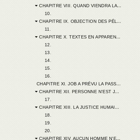
CHAPITRE VIII. QUAND VIENDRA LA PERFECTION?
10.
CHAPITRE IX. OBJECTION DES PÉLAGIENS : POURQUOI LE JUSTE N'ENGENDRE PAS UN JUSTE
11.
CHAPITRE X. TEXTES EN APPARENCE CONTRAIRES DE LA SAINTE ÉCRITURE.
12.
13.
14.
15.
16.
C
HAPITRE XI. JOB A PRÉVU LA PASSION VOLONTAIRE DE JÉSUS-CHRIST. RAISON DE L'HUMILITÉ DANS LES HOMMES PARFAITS.
CHAPITRE XII. PERSONNE N'EST JUSTE EN TOUT POINT.
17.
CHAPITRE XIII. LA JUSTICE HUMAINE, MÊME PARFAITE, EST IMPARFAITE ENCORE.
18.
19.
20.
CHAPITRE XIV. AUCUN HOMME N'EST SANS PÉCHÉ.