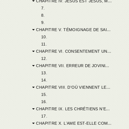
CHAPITRE IV. JÉSUS EST JÉSUS, MÊME POUR LES PETITS ENFANTS. — ON PROUVE QUE LES ANCIENS N'ONT JAMAIS DOUTÉ QUE LES ENFANTS NE FUSSENT SOUILLÉS DU PÉCHÉ D'ORIGINE.
7.
8.
9.
CHAPITRE V. TÉMOIGNAGE DE SAINT CYPRIEN.
10.
11.
CHAPITRE VI. CONSENTEMENT UNANIME AU SUJET DU PÉCHÉ ORIGINEL.
12.
CHAPITRE VII. ERREUR DE JOVINIEN. —LES MAXIMES DES POLÉMISTES, QUELS QU'ILS SOIENT, NE SONT PAS COMPARABLES A L'AUTORITÉ CANONIQUE. — EN QUEL SENS LE PÉCHÉ ORIGINEL EST LE PÉCHÉ D'AUTRUI. — NOUS ÉTIONS TOUS UN SEUL HOMME DANS ADAM.
13.
14.
CHAPITRE VIII. D'OÙ VIENNENT LES ERREURS ? COMPARAISONS EMPRUNTÉES AU PRÉPUCE DES CIRCONCIS ET A LA PAILLE DU FROMENT.
15.
16.
CHAPITRE IX. LES CHRÉTIENS N'ENGENDRENT PAS TOUJOURS DES CHRÉTIENS, NI LES HOMMES PURS DES ENFANTS PURS.
17.
CHAPITRE X. L’AME EST-ELLE COMMUNIQUÉE PAR TRANSMISSION?