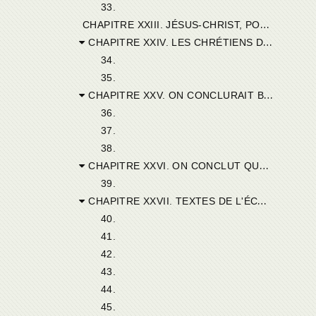
33.
C
HAPITRE XXIII. JÉSUS-CHRIST, POUR LES ENFANTS MÊMES, EST SAUVEUR ET RÉDEMPTEUR.
CHAPITRE XXIV. LES CHRÉTIENS D'AFRIQUE APPELLENT EUX-MÊMES LE BAPTÊME LE SALUT, ET L'EUCHARISTIE LA VIE.
34.
35.
CHAPITRE XXV. ON CONCLURAIT BIEN A TORT DE L'ÉVANGILE QUE LES PETITS ENFANTS SOIENT ILLUMINÉS DÉS LEUR NAISSANCE.
36.
37.
38.
CHAPITRE XXVI. ON CONCLUT QUE TOUS LES HOMMES NAISSENT ASSUJÉTIS AU PÉCHÉ ORIGINEL.
39.
CHAPITRE XXVII. TEXTES DE L'ÉCRITURE.
40.
41.
42.
43.
44.
45.