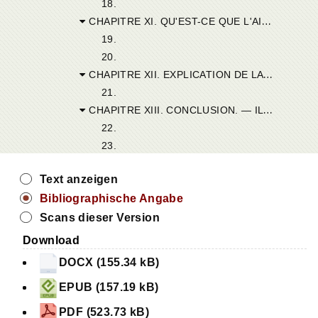
18.
CHAPITRE XI. QU'EST-CE QUE L'AIGUILLON DE LA MORT ?
19.
20.
CHAPITRE XII. EXPLICATION DE LA SANCTIFICATION DANS LE MARIAGE D'UN FIDÈLE AVEC UNE INFIDÈLE. — NÉCESSITÉ DES SACREMENTS.
21.
CHAPITRE XIII. CONCLUSION. — IL FAUT AVOIR LE PLUS GRAND SOIN DE BAPTISER LES ENFANTS.
22.
23.
Text anzeigen
Bibliographische Angabe
Scans dieser Version
Download
DOCX (155.34 kB)
EPUB (157.19 kB)
PDF (523.73 kB)