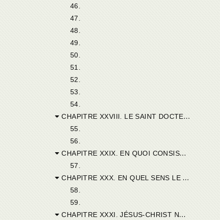
46.
47.
48.
49.
50.
51.
52.
53.
54.
CHAPITRE XXVIII. LE SAINT DOCTEUR CONCLUT QUE TOUS ONT BESOIN DE LA MORT DE JÉSUS-CHRIST, POUR ÊTRE SAUVÉS. LES PETITS ENFANTS NON BAPTISÉS SERONT DANS LA DAMNATION AVEC LES DÉMONS. COMMENT TOUS LES HOMMES VONT A LA DAMNATION PAR ADAM, ET A LA JUSTIFICATION PAR JÉSUS-CHRIST. PERSONNE N'EST RÉCONCILIÉ AVEC DIEU, QUE PAR JÉSUS-CHRIST.
55.
56.
CHAPITRE XXIX. EN QUOI CONSISTE LE BIEN DU MARIAGE. QUATRE USAGES DIFFÉRENTS DU BIEN ET DU MAL.
57.
CHAPITRE XXX. EN QUEL SENS LE BAPTÊME EST NÉCESSAIRE D'APRÈS LES PÉLAGIENS.
58.
59.
CHAPITRE XXXI. JÉSUS-CHRIST NOTRE CHEF ET NOTRE CORPS. — A CAUSE DE L'UNITÉ DE SA PERSONNE, IL DEMEURAIT AU CIEL, ET MARCHAIT SUR LA TERRE. — EN QUEL SENS JÉSUS-CHRIST MONTE AU CIEL : LA TÊTE ET LE CORPS NE FONT QU'UN JÉSUS-CHRIST.