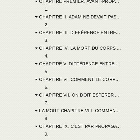
CHAPITRE PREMIER. AVANT-PROPOS.
1.
CHAPITRE II. ADAM NE DEVAIT PAS MOURIR S'IL N'AVAIT PAS PÉCHÉ.
2.
CHAPITRE III. DIFFÉRENCE ENTRE ÊTRE MORTEL ET ÊTRE SUJET A LA MORT.
3.
CHAPITRE IV. LA MORT DU CORPS MÊME VIENT DU PÉCHÉ.
4.
CHAPITRE V. DIFFÉRENCE ENTRE MORTEL, MORT ET CERTAIN DE MOURIR.
5.
CHAPITRE VI. COMMENT LE CORPS EST MORT A CAUSE DU PÉCHÉ.
6.
CHAPITRE VII. ON DOIT ESPÉRER LA VIE POUR LE CORPS, PUISQUE DÉJA PRÉCÈDE LA VIE DE LAME.
7.
LA MORT CHAPITRE VIII. COMMENT IL FAUT ENTENDRE UN TEXTE DE SAINT PAUL.
8.
CHAPITRE IX. C'EST PAR PROPAGATION ET NON PAR SIMPLE IMITATION, QUE LE PÉCHÉ EST PASSÉ DANS TOUS LES HOMMES.
9.