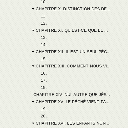
10.
CHAPITRE X. DISTINCTION DES DEUX SORTES DE PÉCHÉS, ACTUEL ET ORIGINEL.
11.
12.
CHAPITRE XI. QU'EST-CE QUE LE RÈGNE DE LA MORT SELON L'APÔTRE?
13.
14.
CHAPITRE XII. IL EST UN SEUL PÉCHÉ QUI EST COMMUN A TOUS.
15.
CHAPITRE XIII. COMMENT NOUS VIENT PAR UN SEUL LA MORT, ET PAR UN SEUL LA VIE.
16.
17.
18.
C
HAPITRE XIV. NUL AUTRE QUE JÉSUS-CHRIST NE PEUT JUSTIFIER.
CHAPITRE XV. LE PÉCHÉ VIENT PAR LA PROPAGATION, COMME LA JUSTICE PAR LA RÉGÉNÉRATION. COMMENT TOUS SONT PÉCHEURS PAR ADAM, ETTOUSAUSSI JUSTES PAR JÉSUS-CHRIST.
19.
20.
CHAPITRE XVI. LES ENFANTS NON BAPTISÉS SUBISSENT CERTAINEMENT LA DAMNATION LA PLUS DOUCE DE TOUTES ; CEPENDANT, EN PUNITION DU PÉCHÉ D'ADAM, LE CORPS A PERDU, LUI AUSSI, LES DONS DE LA GRACE.