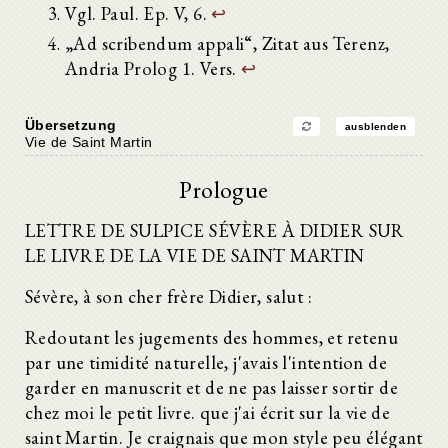
Vgl. Paul. Ep. V, 6.
↩
„Ad scribendum appali“, Zitat aus Terenz,
Andria Prolog 1. Vers.
↩
Übersetzung
ausblenden
Vie de Saint Martin
Prologue
LETTRE DE SULPICE SÉVÈRE À DIDIER SUR
LE LIVRE DE LA VIE DE SAINT MARTIN
Sévère, à son cher frère Didier, salut :
Redoutant les jugements des hommes, et retenu
par une timidité naturelle, j'avais l'intention de
garder en manuscrit et de ne pas laisser sortir de
chez moi le petit livre. que j'ai écrit sur la vie de
saint Martin. Je craignais que mon style peu élégant