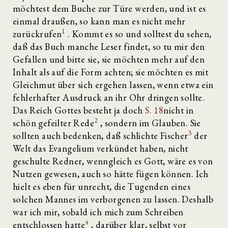
möchtest dem Buche zur Türe werden, und ist es
einmal draußen, so kann man es nicht mehr
1
zurückrufen
. Kommt es so und solltest du sehen,
daß das Buch manche Leser findet, so tu mir den
Gefallen und bitte sie, sie möchten mehr auf den
Inhalt als auf die Form achten; sie möchten es mit
Gleichmut über sich ergehen lassen, wenn etwa ein
fehlerhafter Ausdruck an ihr Ohr dringen sollte.
Das Reich Gottes besteht ja doch
S. 18
nicht in
2
schön gefeilter Rede
, sondern im Glauben. Sie
3
sollten auch bedenken, daß schlichte Fischer
der
Welt das Evangelium verkündet haben, nicht
geschulte Redner, wenngleich es Gott, wäre es von
Nutzen gewesen, auch so hätte fügen können. Ich
hielt es eben für unrecht, die Tugenden eines
solchen Mannes im verborgenen zu lassen. Deshalb
war ich mir, sobald ich mich zum Schreiben
4
entschlossen hatte
, darüber klar, selbst vor