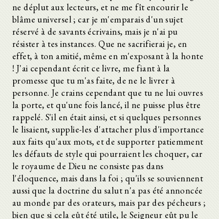
ne déplut aux lecteurs, et ne me fît encourir le
blâme universel ; car je m'emparais d'un sujet
réservé à de savants écrivains, mais je n'ai pu
résister à tes instances. Que ne sacrifierai je, en
effet, à ton amitié, même en m'exposant à la honte
! J'ai cependant écrit ce livre, me fiant à la
promesse que tu m'as faite, de ne le livrer à
personne. Je crains cependant que tu ne lui ouvres
la porte, et qu'une fois lancé, il ne puisse plus être
rappelé. S'il en était ainsi, et si quelques personnes
le lisaient, supplie-les d'attacher plus d'importance
aux faits qu'aux mots, et de supporter patiemment
les défauts de style qui pourraient les choquer, car
le royaume de Dieu ne consiste pas dans
l'éloquence, mais dans la foi ; qu'ils se souviennent
aussi que la doctrine du salut n'a pas été annoncée
au monde par des orateurs, mais par des pécheurs ;
bien que si cela eût été utile, le Seigneur eût pu le