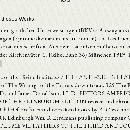
Texte
 dieses Werks
 den göttlichen Unterweisungen (BKV) / Auszug aus d
gen (Epitome divinarum institutionum). In: Des Luciu
actantius Schriften. Aus dem Lateinischen übersetzt v
 der Kirchenväter, 1. Reihe, Band 36) München 1919. 
e of the Divine Institutes / THE ANTE-NICENE 
s of The Writings of the Fathers down to a.d. 325 The 
D.D., and James Donaldson, LL.D., EDITORS AMER
F THE EDINBURGH EDITION revised and chronol
ith brief prefaces and occasional notes by A. Clevelan
Edinburgh Wm. B. Eerdmans publishing company G
 VOLUME VII: FATHERS OF THE THIRD AND F