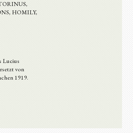
TORINUS,
NS, HOMILY,
s Lucius
rsetzt von
ünchen 1919.