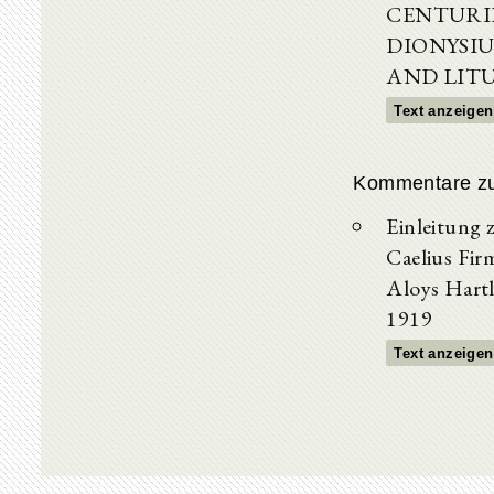
CENTURIE
DIONYSIU
AND LITUR
Text anzeigen
Kommentare z
Einleitung 
Caelius Fir
Aloys Hartl
1919
Text anzeigen