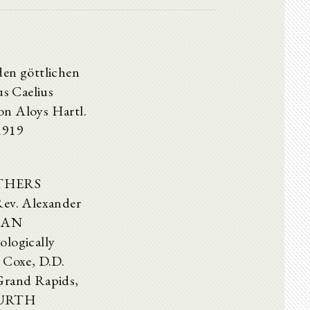
en göttlichen
s Caelius
on Aloys Hartl.
1919
FATHERS
Rev. Alexander
ICAN
ogically
d Coxe, D.D.
rand Rapids,
OURTH