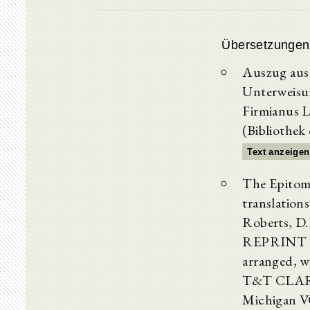
Übersetzungen
Auszug aus
Unterweisun
Firmianus L
(Bibliothek
Text anzeigen
The Epitom
translation
Roberts, 
REPRINT O
arranged, w
T&T CLARK 
Michigan