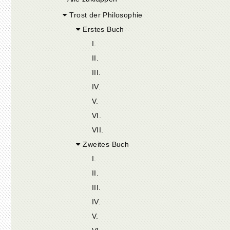
Trost der Philosophie
Erstes Buch
I.
II.
III.
IV.
V.
VI.
VII.
Zweites Buch
I.
II.
III.
IV.
V.