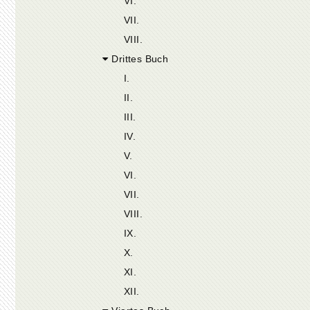
VI.
VII.
VIII.
Drittes Buch
I.
II.
III.
IV.
V.
VI.
VII.
VIII.
IX.
X.
XI.
XII.