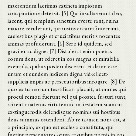
maerentium lacrimas extincta impiorum
conspiratione detersit. [5] Qui insultaverant deo,
iacent, qui templum sanctum everte rant, ruina
maiore ceciderunt, qui iustos excarnificaverunt,
caelestibus plagis et cruciatibus meritis nocentes
animas profuderunt. [6] Sero id quidem, sed
graviter ac digne. [7] Distulerat enim poenas
eorum deus, ut ederet in eos magna et mirabilia
exempla, quibus posteri discerent et deum esse
unum et eundem iudicem digna vid‹elicet›
supplicia impiis ac persecutoribus inrogare. [8] De
quo exitu ‹eorum tes›tificari placuit, ut omnes qui
procul remoti fuerunt vel qui p‹ostea fu›turi sunt,
scirent quatenus virtutem ac maiestatem suam in
ex‹tinguen›dis delendisque nominis sui hostibus
deus summus ostenderit. Ab re ta‹men non› est, si
a principio, ex quo est ecclesia constituta, qui
fuerint persecutores ‹eius› et quibus poenis in eos