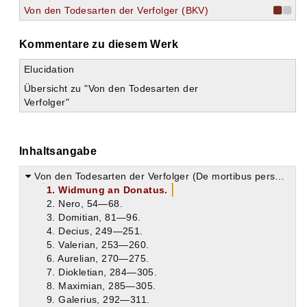
Von den Todesarten der Verfolger (BKV)
Kommentare zu diesem Werk
Elucidation
Übersicht zu "Von den Todesarten der
Verfolger"
Inhaltsangabe
Von den Todesarten der Verfolger (De mortibus persecutorum)
1. Widmung an Donatus.
2. Nero, 54—68.
3. Domitian, 81—96.
4. Decius, 249—251.
5. Valerian, 253—260.
6. Aurelian, 270—275.
7. Diokletian, 284—305.
8. Maximian, 285—305.
9. Galerius, 292—311.