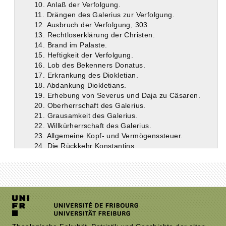
10. Anlaß der Verfolgung.
11. Drängen des Galerius zur Verfolgung.
12. Ausbruch der Verfolgung, 303.
13. Rechtloserklärung der Christen.
14. Brand im Palaste.
15. Heftigkeit der Verfolgung.
16. Lob des Bekenners Donatus.
17. Erkrankung des Diokletian.
18. Abdankung Diokletians.
19. Erhebung von Severus und Daja zu Cäsaren.
20. Oberherrschaft des Galerius.
21. Grausamkeit des Galerius.
22. Willkürherrschaft des Galerius.
23. Allgemeine Kopf- und Vermögenssteuer.
24. Die Rückkehr Konstantins.
25. Die Anerkennung Konstantins als Cäsar.
26. Erhebung des Maxentius zum Kaiser.
27. Zug des Galerius gegen Rom.
28. Vertreibung Maximians aus Rom.
29. Erhebung des Licinius zum Augustus.
30. Tod Maximians, 310.
31. Vorbereitungen des Galerius zum zwanzigsten Regierungsfeste.