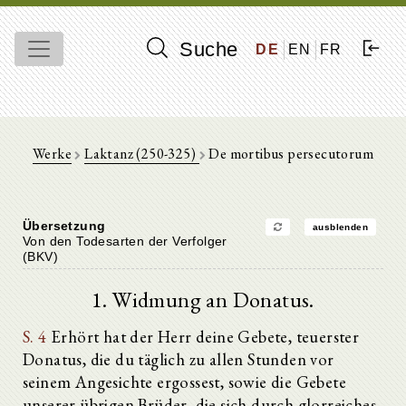
Suche
DE
EN
FR
Werke
Laktanz (250-325)
De mortibus persecutorum
Übersetzung
ausblenden
Von den Todesarten der Verfolger
(BKV)
1. Widmung an Donatus.
S. 4
Erhört hat der Herr deine Gebete, teuerster
Donatus, die du täglich zu allen Stunden vor
seinem Angesichte ergossest, sowie die Gebete
unserer übrigen Brüder, die sich durch glorreiches