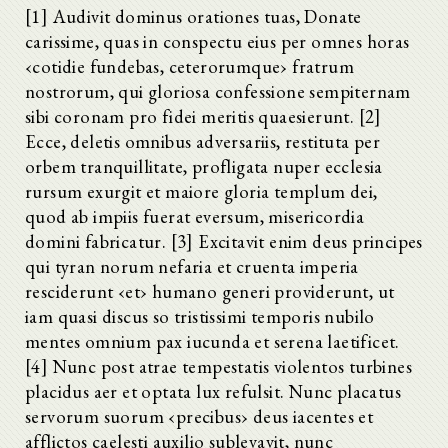
[1] Audivit dominus orationes tuas, Donate
carissime, quas in conspectu eius per omnes horas
‹cotidie fundebas, ceterorumque› fratrum
nostrorum, qui gloriosa confessione sempiternam
sibi coronam pro fidei meritis quaesierunt. [2]
Ecce, deletis omnibus adversariis, restituta per
orbem tranquillitate, profligata nuper ecclesia
rursum exurgit et maiore gloria templum dei,
quod ab impiis fuerat eversum, misericordia
domini fabricatur. [3] Excitavit enim deus principes
qui tyran norum nefaria et cruenta imperia
resciderunt ‹et› humano generi providerunt, ut
iam quasi discus so tristissimi temporis nubilo
mentes omnium pax iucunda et serena laetificet.
[4] Nunc post atrae tempestatis violentos turbines
placidus aer et optata lux refulsit. Nunc placatus
servorum suorum ‹precibus› deus iacentes et
afflictos caelesti auxilio sublevavit, nunc