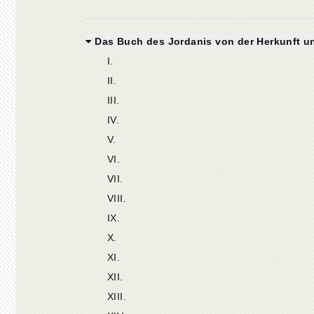
Das Buch des Jordanis von der Herkunft u
I.
II.
III.
IV.
V.
VI.
VII.
VIII.
IX.
X.
XI.
XII.
XIII.