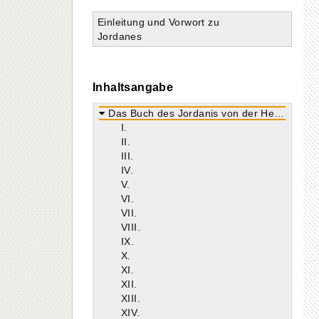
Einleitung und Vorwort zu
Jordanes
Inhaltsangabe
Das Buch des Jordanis von der Herkunft und den Taten der Goten
I.
II.
III.
IV.
V.
VI.
VII.
VIII.
IX.
X.
XI.
XII.
XIII.
XIV.