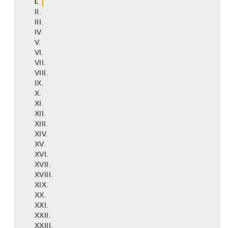
I.
II.
III.
IV.
V.
VI.
VII.
VIII.
IX.
X.
XI.
XII.
XIII.
XIV.
XV.
XVI.
XVII.
XVIII.
XIX.
XX.
XXI.
XXII.
XXIII.