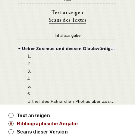
Text anzeigen
Scans des Textes
Inhaltsangabe
Ueber Zosimus und dessen Glaubwürdigkeit
1.
2.
3.
4.
5.
6.
U
rtheil des Patriarchen Photius über Zosimus.
Text anzeigen
Bibliographische Angabe
Scans dieser Version