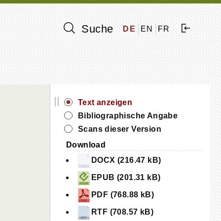
Suche
DE
EN
FR
||
Text anzeigen
Bibliographische Angabe
Scans dieser Version
Download
DOCX (216.47 kB)
EPUB (201.31 kB)
PDF (768.88 kB)
RTF (708.57 kB)