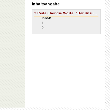
Inhaltsangabe
Rede über die Worte: "Der Unzüchtige sündigt gegen seinen eigenen Leib."
Inhalt.
1.
2.