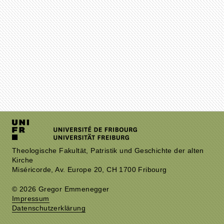
Theologische Fakultät, Patristik und Geschichte der alten
Kirche
Miséricorde, Av. Europe 20, CH 1700 Fribourg
© 2026 Gregor Emmenegger
Impressum
Datenschutzerklärung