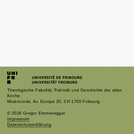
Theologische Fakultät, Patristik und Geschichte der alten
Kirche
Miséricorde, Av. Europe 20, CH 1700 Fribourg
© 2026 Gregor Emmenegger
Impressum
Datenschutzerklärung