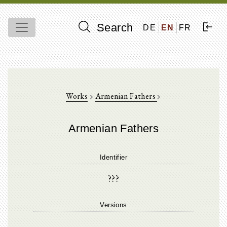
Search
DE
EN
FR
Works
Armenian Fathers
Armenian Fathers
Identifier
???
Versions