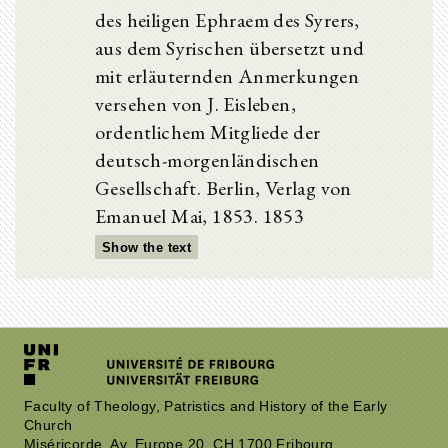
des heiligen Ephraem des Syrers,
aus dem Syrischen übersetzt und
mit erläuternden Anmerkungen
versehen von J. Eisleben,
ordentlichem Mitgliede der
deutsch-morgenländischen
Gesellschaft. Berlin, Verlag von
Emanuel Mai, 1853. 1853
Show the text
Faculty of Theology, Patristics and History of the Early
Church
Miséricorde, Av. Europe 20, CH 1700 Fribourg