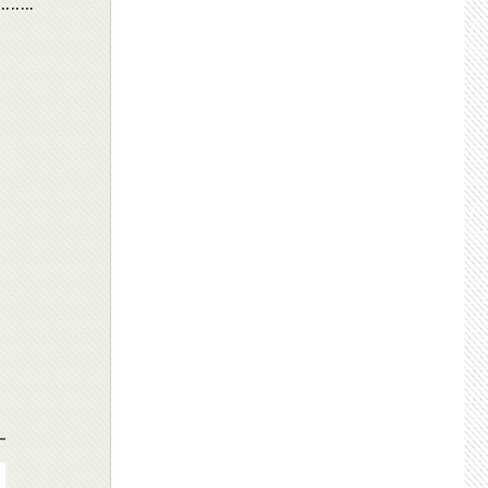
........