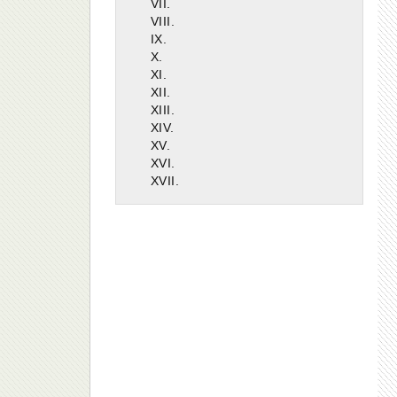
VII.
VIII.
IX.
X.
XI.
XII.
e
XIII.
XIV.
XV.
XVI.
XVII.
e