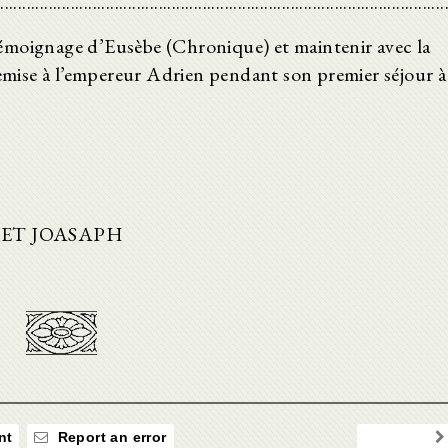
......................................................................................................
émoignage d’Eusèbe (Chronique) et maintenir avec la
remise à l’empereur Adrien pendant son premier séjour à
 ET JOASAPH
nt
Report an error