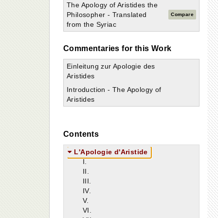
The Apology of Aristides the
Philosopher - Translated
Compare
from the Syriac
Commentaries for this Work
Einleitung zur Apologie des
Aristides
Introduction - The Apology of
Aristides
Contents
L'Apologie d'Aristide
I.
II.
III.
IV.
V.
VI.