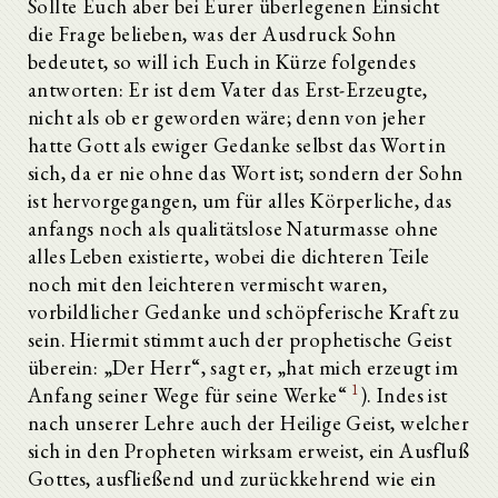
Sollte Euch aber bei Eurer überlegenen Einsicht
die Frage belieben, was der Ausdruck Sohn
bedeutet, so will ich Euch in Kürze folgendes
antworten: Er ist dem Vater das Erst-Erzeugte,
nicht als ob er geworden wäre; denn von jeher
hatte Gott als ewiger Gedanke selbst das Wort in
sich, da er nie ohne das Wort ist; sondern der Sohn
ist hervorgegangen, um für alles Körperliche, das
anfangs noch als qualitätslose Naturmasse ohne
alles Leben existierte, wobei die dichteren Teile
noch mit den leichteren vermischt waren,
vorbildlicher Gedanke und schöpferische Kraft zu
sein. Hiermit stimmt auch der prophetische Geist
überein: „Der Herr“, sagt er, „hat mich erzeugt im
1
Anfang seiner Wege für seine Werke“
). Indes ist
nach unserer Lehre auch der Heilige Geist, welcher
sich in den Propheten wirksam erweist, ein Ausfluß
Gottes, ausfließend und zurückkehrend wie ein