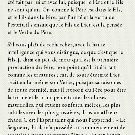
été fait par lui et avec lui, puisque le Père et le Fils
ne sont qu'un. Or, comme le Père est dans le Fils,
et le Fils dans le Père, par l'unité et la vertu de
l'esprit, il s'ensuit que le Fils de Dieu est la pensée
et le Verbe du Père.
S'il vous plaît de rechercher, avec la haute
intelligence qui vous distingue, ce que c'est que le
Fils, je dirai en peu de mots qu'il est la première
production du Père, non point qu'il ait été fait
comme les créatures ; car, de toute éternité Dieu
avait en lui-même son Verbe, puisque sa raison est
de toute éternité, mais il est sorti du Père pour être
la forme et le principe de toutes les choses
matérielles, qui étaient confuses, mêlées, les plus
subtiles avec les plus grossières, dans un affreux
chaos. C'est l'Esprit saint qui nous l'apprend : « Le
Seigneur, dit-il, m'a possédé au commencement de
ses voies ; avant ses œuvres j'étais. » Et cet Esprit