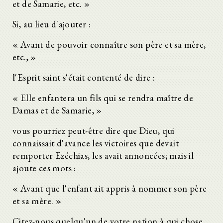
et de Samarie, etc. »
Si, au lieu d'ajouter :
« Avant de pouvoir connaître son père et sa mère,
etc., »
l'Esprit saint s'était contenté de dire :
« Elle enfantera un fils qui se rendra maître de
Damas et de Samarie, »
vous pourriez peut-être dire que Dieu, qui
connaissait d'avance les victoires que devait
remporter Ezéchias, les avait annoncées; mais il
ajoute ces mots :
« Avant que l'enfant ait appris à nommer son père
et sa mère. »
Citez-nous quelqu'un de votre nation à qui chose