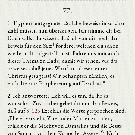
77.
1. Tryphon entgegnete: „Solche Beweise in solcher
Zahl müssen nun überzeugen. Ich stimme dir bei.
Doch sollst du wissen, daß ich von dir noch den
1
Beweis für den Satz
fordere, welchen du schon
wiederholt aufgestellt hast. Führe uns nun auch
dieses Thema zu Ende, damit wir sehen, wie du
2
beweisest, daß jenes Wort
auf diesen euren
Christus gesagt ist! Wir behaupten nämlich, es
enthalte eine Prophezeiung auf Ezechias.“
2. Ich antwortete: „Ich will es tun, da ihr es
wünschet. Zuvor aber gebet ihr mir den Beweis,
daß auf
S. 126
Ezechias die Worte gesprochen sind:
‚Ehe er versteht, Vater oder Mutter zu rufen,
erhielt er die Macht von Damaskus und die Beute
3
von Samaria vor dem König der Assyrer’
. Nicht