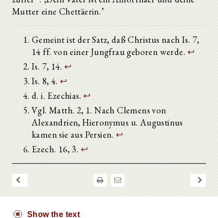
XV.
Mutter eine Chettäerin.’
XVI.
XVII
XVIII.
Gemeint ist der Satz, daß Christus nach Is. 7,
XIX.
14 ff. von einer Jungfrau geboren werde.
↩
XX.
XXI.
Is. 7, 14.
↩
XXII.
Is. 8, 4.
↩
XXIII.
XXIV.
d. i. Ezechias.
↩
XXV.
Vgl. Matth. 2, 1. Nach Clemens von
XXVI.
XXVII.
Alexandrien, Hieronymus u. Augustinus
XXVIII.
kamen sie aus Persien.
↩
XXIX.
Ezech. 16, 3.
↩
XXX.
XXXI.
XXXII
ΧΧΧIII.
XXXIV.
XXXV.
XXXVI.
Show the text
XXXVII.