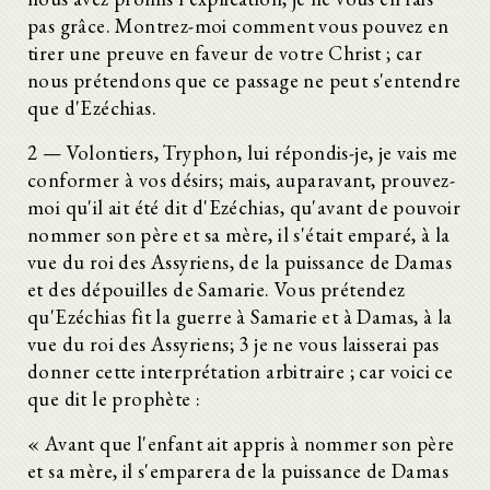
pas grâce. Montrez-moi comment vous pouvez en
tirer une preuve en faveur de votre Christ ; car
nous prétendons que ce passage ne peut s'entendre
que d'Ezéchias.
2 — Volontiers, Tryphon, lui répondis-je, je vais me
conformer à vos désirs; mais, auparavant, prouvez-
moi qu'il ait été dit d'Ezéchias, qu'avant de pouvoir
nommer son père et sa mère, il s'était emparé, à la
vue du roi des Assyriens, de la puissance de Damas
et des dépouilles de Samarie. Vous prétendez
qu'Ezéchias fit la guerre à Samarie et à Damas, à la
vue du roi des Assyriens; 3 je ne vous laisserai pas
donner cette interprétation arbitraire ; car voici ce
que dit le prophète :
« Avant que l'enfant ait appris à nommer son père
et sa mère, il s'emparera de la puissance de Damas