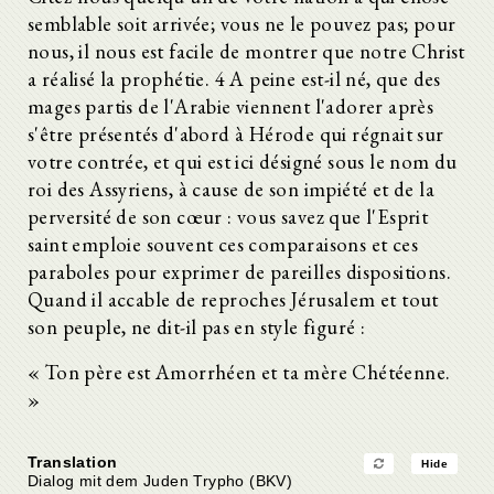
semblable soit arrivée; vous ne le pouvez pas; pour
nous, il nous est facile de montrer que notre Christ
a réalisé la prophétie. 4 A peine est-il né, que des
mages partis de l'Arabie viennent l'adorer après
s'être présentés d'abord à Hérode qui régnait sur
votre contrée, et qui est ici désigné sous le nom du
roi des Assyriens, à cause de son impiété et de la
perversité de son cœur : vous savez que l'Esprit
saint emploie souvent ces comparaisons et ces
paraboles pour exprimer de pareilles dispositions.
Quand il accable de reproches Jérusalem et tout
son peuple, ne dit-il pas en style figuré :
« Ton père est Amorrhéen et ta mère Chétéenne.
»
Translation
Hide
Dialog mit dem Juden Trypho (BKV)