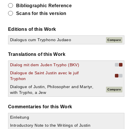
XXXVIII.
Bibliographic Reference
XXXIX.
Scans for this version
XL.
XLI.
XLII.
Editions of this Work
XLIII.
Dialogus cum Tryphono Judaeo
XLIV.
Compare
XLV.
XLVI.
Translations of this Work
XLVII.
XLVIII.
Dialog mit dem Juden Trypho (BKV)
XLIX.
Dialogue de Saint Justin avec le juif
L.
Tryphon
LI.
LII.
Dialogue of Justin, Philosopher and Martyr,
Compare
LIII.
with Trypho, a Jew
LIV.
LV.
Commentaries for this Work
LVI.
LVII.
Einleitung
LVIII.
Introductory Note to the Writings of Justin
LIX.