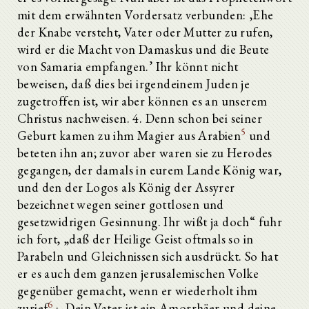
mit dem erwähnten Vordersatz verbunden: ‚Ehe
der Knabe versteht, Vater oder Mutter zu rufen,
wird er die Macht von Damaskus und die Beute
von Samaria empfangen.’ Ihr könnt nicht
beweisen, daß dies bei irgendeinem Juden je
zugetroffen ist, wir aber können es an unserem
Dialogue de Saint Justin avec le juif Tryphon
Christus nachweisen. 4. Denn schon bei seiner
Ι.
5
Geburt kamen zu ihm Magier aus Arabien
und
II.
III.
beteten ihn an; zuvor aber waren sie zu Herodes
IV.
gegangen, der damals in eurem Lande König war,
V.
und den der Logos als König der Assyrer
VI.
bezeichnet wegen seiner gottlosen und
VII.
VIII.
gesetzwidrigen Gesinnung. Ihr wißt ja doch“ fuhr
IX.
ich fort, „daß der Heilige Geist oftmals so in
X.
Parabeln und Gleichnissen sich ausdrückt. So hat
XI.
er es auch dem ganzen jerusalemischen Volke
XII.
XIII.
gegenüber gemacht, wenn er wiederholt ihm
XIV.
6
zurief
: ‚Dein Vater ist ein Amorrhäer und deine