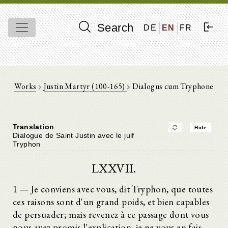
Search
DE
EN
FR
Works
Justin Martyr (100-165)
Dialogus cum Tryphone
Translation
Hide
Dialogue de Saint Justin avec le juif
Tryphon
LXXVII.
1 — Je conviens avec vous, dit Tryphon, que toutes
ces raisons sont d'un grand poids, et bien capables
de persuader; mais revenez à ce passage dont vous
nous avez promis l'explication, je ne vous en fais