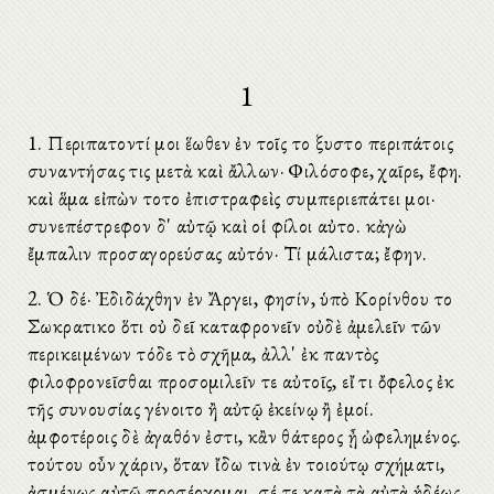
1
1. Περιπατοῦντί μοι ἕωθεν ἐν τοῖς τοῦ ξυστοῦ περιπάτοις
συναντήσας τις μετὰ καὶ ἄλλων· Φιλόσοφε, χαῖρε, ἔφη.
καὶ ἅμα εἰπὼν τοῦτο ἐπιστραφεὶς συμπεριεπάτει μοι·
συνεπέστρεφον δ' αὐτῷ καὶ οἱ φίλοι αὐτοῦ. κἀγὼ
ἔμπαλιν προσαγορεύσας αὐτόν· Τί μάλιστα; ἔφην.
2. Ὁ δέ· Ἐδιδάχθην ἐν Ἄργει, φησίν, ὑπὸ Κορίνθου τοῦ
Σωκρατικοῦ ὅτι οὐ δεῖ καταφρονεῖν οὐδὲ ἀμελεῖν τῶν
περικειμένων τόδε τὸ σχῆμα, ἀλλ' ἐκ παντὸς
φιλοφρονεῖσθαι προσομιλεῖν τε αὐτοῖς, εἴ τι ὄφελος ἐκ
τῆς συνουσίας γένοιτο ἢ αὐτῷ ἐκείνῳ ἢ ἐμοί.
ἀμφοτέροις δὲ ἀγαθόν ἐστι, κἂν θάτερος ᾖ ὠφελημένος.
τούτου οὖν χάριν, ὅταν ἴδω τινὰ ἐν τοιούτῳ σχήματι,
ἀσμένως αὐτῷ προσέρχομαι, σέ τε κατὰ τὰ αὐτὰ ἡδέως