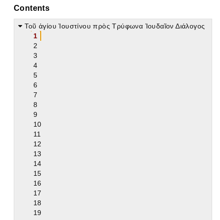
Contents
Τοῦ ἁγίου Ἰουστίνου πρὸς Τρύφωνα Ἰουδαῖον Διάλογος
1
2
3
4
5
6
7
8
9
10
11
12
13
14
15
16
17
18
19