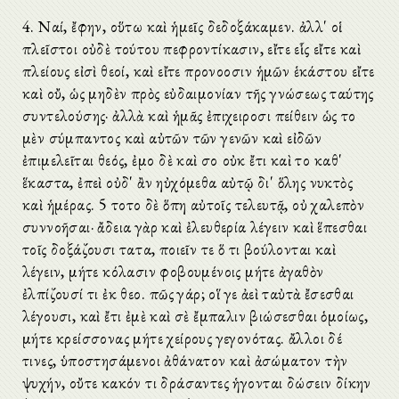
4. Ναί, ἔφην, οὕτω καὶ ἡμεῖς δεδοξάκαμεν. ἀλλ' οἱ
πλεῖστοι οὐδὲ τούτου πεφροντίκασιν, εἴτε εἷς εἴτε καὶ
πλείους εἰσὶ θεοί, καὶ εἴτε προνοοῦσιν ἡμῶν ἑκάστου εἴτε
καὶ οὔ, ὡς μηδὲν πρὸς εὐδαιμονίαν τῆς γνώσεως ταύτης
συντελούσης· ἀλλὰ καὶ ἡμᾶς ἐπιχειροῦσι πείθειν ὡς τοῦ
μὲν σύμπαντος καὶ αὐτῶν τῶν γενῶν καὶ εἰδῶν
ἐπιμελεῖται θεός, ἐμοῦ δὲ καὶ σοῦ οὐκ ἔτι καὶ τοῦ καθ'
ἕκαστα, ἐπεὶ οὐδ' ἂν ηὐχόμεθα αὐτῷ δι' ὅλης νυκτὸς
καὶ ἡμέρας. 5 τοῦτο δὲ ὅπη αὐτοῖς τελευτᾷ, οὐ χαλεπὸν
συννοῆσαι· ἄδεια γὰρ καὶ ἐλευθερία λέγειν καὶ ἕπεσθαι
τοῖς δοξάζουσι ταῦτα, ποιεῖν τε ὅ τι βούλονται καὶ
λέγειν, μήτε κόλασιν φοβουμένοις μήτε ἀγαθὸν
ἐλπίζουσί τι ἐκ θεοῦ. πῶς γάρ; οἵ γε ἀεὶ ταὐτὰ ἔσεσθαι
λέγουσι, καὶ ἔτι ἐμὲ καὶ σὲ ἔμπαλιν βιώσεσθαι ὁμοίως,
μήτε κρείσσονας μήτε χείρους γεγονότας. ἄλλοι δέ
τινες, ὑποστησάμενοι ἀθάνατον καὶ ἀσώματον τὴν
ψυχήν, οὔτε κακόν τι δράσαντες ἡγοῦνται δώσειν δίκην