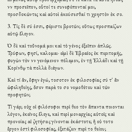
νῦν προσεῖπον, οὗτοί τε συνεφέπονταί μοι,
προσδοκῶντες καὶ αὐτοὶ ἀκούσεσθαί τι χρηστὸν ἐκ σοῦ.
3. Τίς δὲ σύ ἐσσι, φέριστε βροτῶν; οὕτως προσπαίζων
αὐτῷ ἔλεγον.
Ὁ δὲ καὶ τοὔνομά μοι καὶ τὸ γένος ἐξεῖπεν ἁπλῶς.
Τρύφων, φησί, καλοῦμαι· εἰμὶ δὲ Ἑβραῖος ἐκ περιτομῆς,
φυγὼν τὸν νῦν γενόμενον πόλεμον, ἐν τῇ Ἑλλάδι καὶ τῇ
Κορίνθῳ τὰ πολλὰ διάγων.
Καὶ τί ἂν, ἔφην ἐγώ, τοσοῦτον ἐκ φιλοσοφίας σύ τ' ἂν
ὠφεληθείης, ὅσον παρὰ τοῦ σοῦ νομοθέτου καὶ τῶν
προφητῶν;
Τί γάρ; οὐχ οἱ φιλόσοφοι περὶ θεοῦ τὸν ἅπαντα ποιοῦνται
λόγον, ἐκεῖνος ἔλεγε, καὶ περὶ μοναρχίας αὐτοῖς καὶ
προνοίας αἱ ζητήσεις γίνονται ἑκάστοτε; ἢ οὐ τοῦτο
ἔργον ἐστὶ φιλοσοφίας, ἐξετάζειν περὶ τοῦ θείου;