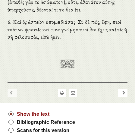
(ἀπαθὲς γὰρ τὸ ἀσώματον), οὔτε, ἀθανάτου αὐτῆς
ὑπαρχούσης, δέονταί τι τοῦ θεοῦ ἔτι.
6. Καὶ ὃς ἀστεῖον ὑπομειδιάσας· Σὺ δὲ πῶς, ἔφη, περὶ
τούτων φρονεῖς καὶ τίνα γνώμην περὶ θεοῦ ἔχεις καὶ τίς ἡ
σὴ φιλοσοφία, εἰπὲ ἡμῖν.
Show the text
Bibliographic Reference
Scans for this version