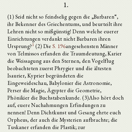
1.
(1) Seid nicht so feindselig gegen die „Barbaren“,
ihr Bekenner des Griechentums, und beurteilt ihre
Lehren nicht so mißgünstig! Denn welche euerer
Einrichtungen verdankt nicht Barbaren ihren
1
Ursprung?
(2) Die
S. 196
angesehensten Männer
von Telmissos erfanden die Traumdeutung, Karier
die Weissagung aus den Sternen, den Vogelflug
beobachteten zuerst Phrygier und die ältesten
Isaurier, Kyprier begründeten die
Eingeweideschau, Babylonier die Astronomie,
Perser die Magie, Ägypter die Geometrie,
Phönikier die Buchstabenkunde. (3)Also hört doch
auf, euere Nachahmungen Erfindungen zu
nennen! Denn Dichtkunst und Gesang ehrte euch
Orpheus, der auch die Mysterien aufbrachte; die
Tuskaner erfanden die Plastik; zur