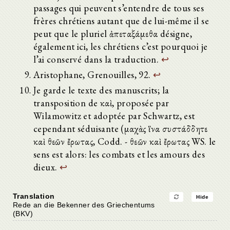
passages qui peuvent s’entendre de tous ses
frères chrétiens autant que de lui-même il se
peut que le pluriel ἀπεταξάμεθα désigne,
également ici, les chrétiens c’est pourquoi je
l’ai conservé dans la traduction.
↩
Aristophane, Grenouilles, 92.
↩
Je garde le texte des manuscrits; la
transposition de καὶ, proposée par
Wilamowitz et adoptée par Schwartz, est
cependant séduisante (μαχὰς ἵνα συστάδδητε
καὶ θεῶν ἔρωτας, Codd. - θεῶν καὶ ἔρωτας WS. le
sens est alors: les combats et les amours des
dieux.
↩
Translation
Hide
Rede an die Bekenner des Griechentums
(BKV)