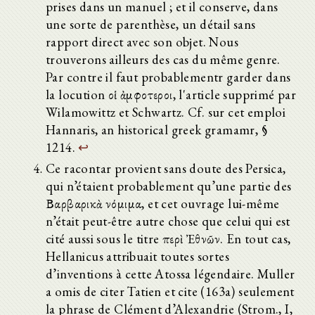
prises dans un manuel ; et il conserve, dans
une sorte de parenthèse, un détail sans
rapport direct avec son objet. Nous
trouverons ailleurs des cas du même genre.
Par contre il faut probablementr garder dans
la locution οἱ ἀμφοτεροι, l'article supprimé par
Wilamowittz et Schwartz. Cf. sur cet emploi
Hannaris, an historical greek gramamr, §
1214.
↩
Ce racontar provient sans doute des Persica,
qui n’étaient probablement qu’une partie des
Βαρβαρικὰ νόμιμα, et cet ouvrage lui-même
n’était peut-être autre chose que celui qui est
cité aussi sous le titre περὶ Ἐθνῶν. En tout cas,
Hellanicus attribuait toutes sortes
d’inventions à cette Atossa légendaire. Muller
a omis de citer Tatien et cite (163a) seulement
la phrase de Clément d’Alexandrie (Strom., I,