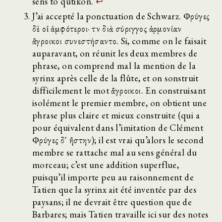
sens to qutikon.
↩
J’ai accepté la ponctuation de Schwarz. Φρύγες
δὲ οἱ ἀμφότεροι· τὴν διὰ σύριγγος ἁρμονίαν
ἄγροικοι συνεστήσαντο. Si, comme on le faisait
auparavant, on réunit les deux membres de
phrase, on comprend mal la mention de la
syrinx après celle de la flûte, et on sonstruit
difficilement le mot ἄγροικοι. En construisant
isolément le premier membre, on obtient une
phrase plus claire et mieux construite (qui a
pour équivalent dans l’imitation de Clément
Φρύγες δ' ἤστην); il est vrai qu’alors le second
membre se rattache mal au sens général du
morceau; c’est une addition superflue,
puisqu’il importe peu au raisonnement de
Tatien que la syrinx ait été inventée par des
paysans; il ne devrait être question que de
Barbares; mais Tatien travaille ici sur des notes