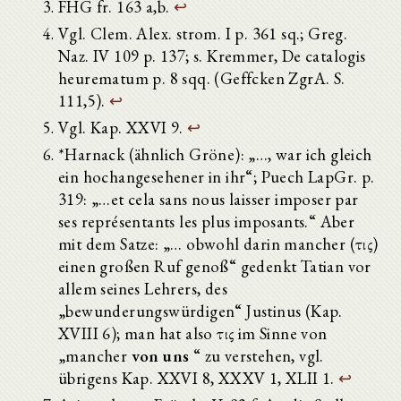
FHG fr. 163 a,b.
↩
Vgl. Clem. Alex. strom. I p. 361 sq.; Greg.
Naz. IV 109 p. 137; s. Kremmer, De catalogis
heurematum p. 8 sqq. (Geffcken ZgrA. S.
111,5).
↩
Vgl. Kap. XXVI 9.
↩
*Harnack (ähnlich Gröne): „…, war ich gleich
ein hochangesehener in ihr“; Puech LapGr. p.
319: „…et cela sans nous laisser imposer par
ses représentants les plus imposants.“ Aber
mit dem Satze: „… obwohl darin mancher (τις)
einen großen Ruf genoß“ gedenkt Tatian vor
allem seines Lehrers, des
„bewunderungswürdigen“ Justinus (Kap.
XVIII 6); man hat also τις im Sinne von
„mancher
von uns
“ zu verstehen, vgl.
übrigens Kap. XXVI 8, XXXV 1, XLII 1.
↩