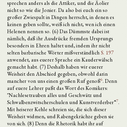
sprechen anders als die Attiker, und die Äolier
nicht so wie die Jonier. Da also bei euch ein so
großer Zwiespalt in Dingen herrscht, in denen es
keinen geben sollte, weiß ich nicht, wen ich einen
Helenen nennen so. (6) Das Dümmste dabei ist
nämlich, daß ihr Ausdrücke fremden Ursprungs
besonders in Ehren haltet und, indem ihr nicht
selten barbarische Wörter mißverständlich
S. 197
anwendet, aus euerer Sprache ein Kauderwälsch
gemacht habt. (7) Deshalb haben wir euerer
Weisheit den Abschied gegeben, obwohl darin
6
mancher von uns einen großen Ruf genoß
. Denn
auf euere Lehrer paßt das Wort des Komikers:
"Nachlesetrauben alles und Geschwätz und
7
Schwalbenzwitscherschulen und Kunstverderber“
.
Mit heiserer Kehle schreien sie, die sich dieser
Weisheit widmen, und Rabengekrächze geben sie
von sich. (8) Denn die Rhetorik habt ihr auf