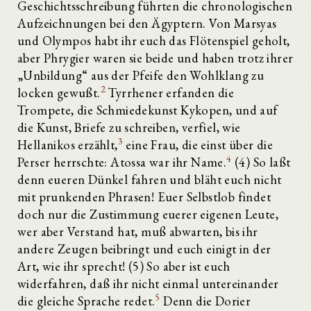
Geschichtsschreibung führten die chronologischen
Aufzeichnungen bei den Ägyptern. Von Marsyas
und Olympos habt ihr euch das Flötenspiel geholt,
aber Phrygier waren sie beide und haben trotz ihrer
„Unbildung“ aus der Pfeife den Wohlklang zu
2
locken gewußt.
Tyrrhener erfanden die
Trompete, die Schmiedekunst Kykopen, und auf
die Kunst, Briefe zu schreiben, verfiel, wie
3
Hellanikos erzählt,
eine Frau, die einst über die
4
Perser herrschte: Atossa war ihr Name.
(4) So laßt
denn eueren Dünkel fahren und bläht euch nicht
mit prunkenden Phrasen! Euer Selbstlob findet
doch nur die Zustimmung euerer eigenen Leute,
wer aber Verstand hat, muß abwarten, bis ihr
andere Zeugen beibringt und euch einigt in der
Art, wie ihr sprecht! (5) So aber ist euch
widerfahren, daß ihr nicht einmal untereinander
5
die gleiche Sprache redet.
Denn die Dorier