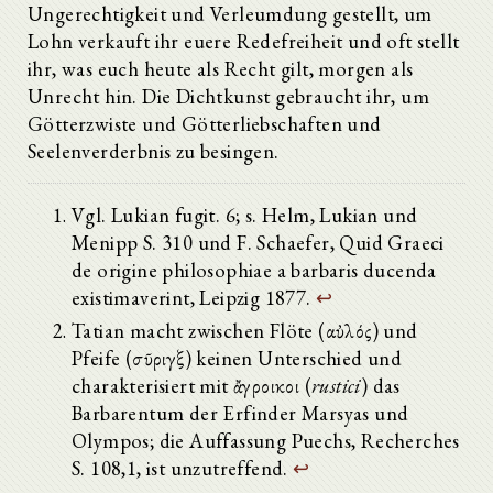
Ungerechtigkeit und Verleumdung gestellt, um
Lohn verkauft ihr euere Redefreiheit und oft stellt
ihr, was euch heute als Recht gilt, morgen als
Unrecht hin. Die Dichtkunst gebraucht ihr, um
Götterzwiste und Götterliebschaften und
Seelenverderbnis zu besingen.
Vgl. Lukian fugit. 6; s. Helm, Lukian und
Menipp S. 310 und F. Schaefer, Quid Graeci
de origine philosophiae a barbaris ducenda
existimaverint, Leipzig 1877.
↩
Tatian macht zwischen Flöte (αὐλός) und
Pfeife (σῦριγξ) keinen Unterschied und
charakterisiert mit ἄγροικοι (
rustici
) das
Barbarentum der Erfinder Marsyas und
Olympos; die Auffassung Puechs, Recherches
S. 108,1, ist unzutreffend.
↩