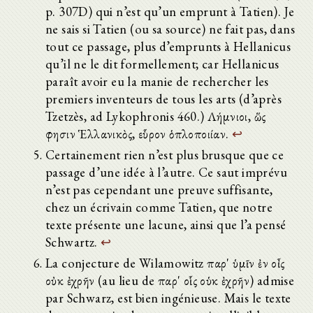
p. 307D) qui n’est qu’un emprunt à Tatien). Je
ne sais si Tatien (ou sa source) ne fait pas, dans
tout ce passage, plus d’emprunts à Hellanicus
qu’il ne le dit formellement; car Hellanicus
paraît avoir eu la manie de rechercher les
premiers inventeurs de tous les arts (d’après
Tzetzès, ad Lykophronis 460.) Λήμνιοι, ὥς
φησιν Ἑλλανικὸς, εὗρον ὁπλοποιίαν.
↩
Certainement rien n’est plus brusque que ce
passage d’une idée à l’autre. Ce saut imprévu
n’est pas cependant une preuve suffisante,
chez un écrivain comme Tatien, que notre
texte présente une lacune, ainsi que l’a pensé
Schwartz.
↩
La conjecture de Wilamowitz παρ' ὑμῖν ἐν οἶς
οὐκ ἐχρῆν (au lieu de παρ' οἷς οὑκ ἐχρῆν) admise
par Schwarz, est bien ingénieuse. Mais le texte