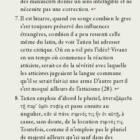
des manuscrits donne un sens intelligible et ne
nécessite pas une correction.
↩
Il est bizarre, quand on songe combien le grec
s’est toujours préservé des influences
étrangères, combien il a peu ressenti celle
même du latin, de voir Tatien lui adresser
cette critique. Où en a-t-il pris l’idée? Vivant
en un temps où commence la réaction
atticiste, serait-ce de la sévérité avec laquelle
les atticistes jugeaient la langue commune
qu’il se serait fait ici une arme D’autre part il
s’est moqué ailleurs de l’atticisme (28).
↩
Tatien emploie d’abord le pluriel, ἀπεταξάμεθα
τῇ παρ' ὑμῖν σοφίᾳ et passe ensuite au
singulier, κἂν εἰ πάνυ σεμνός τις ἦν ἐν αὐτῇ, à
cause, sans doute, de la locution σεμνός τις.
Toutefois, comme il n’emploie pas le pluriel
de majesté ailleurs qu’ici sauf dans des