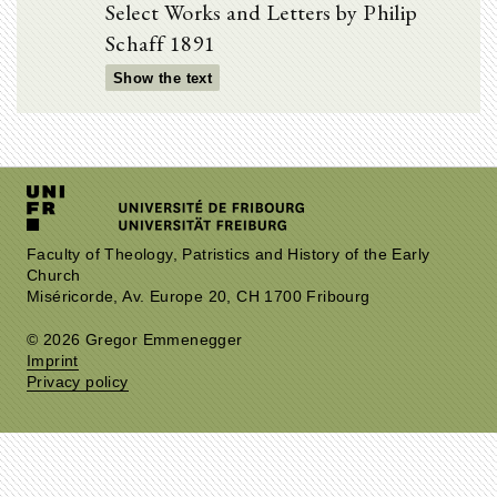
Select Works and Letters by Philip
Schaff 1891
Show the text
Faculty of Theology, Patristics and History of the Early
Church
Miséricorde, Av. Europe 20, CH 1700 Fribourg
© 2026 Gregor Emmenegger
Imprint
Privacy policy