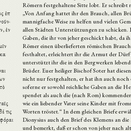
Römern festgehaltene Sitte lobt. Er schreibt 
ς ἐπὶ
„Von Anfang hattet ihr den Brauch, allen Br
γοῦν·
mannigfache Weise zu helfen und vielen Gem
ν, ἐν
allen Städten Unterstützungen zu schicken.
ε
Gaben, die ihr von jeher geschickt habt, da ih
μῖν
Römer einen überlieferten römischen Brauch
καὶ
festhaltet, erleichtert ihr die Armut der Dür
unterstützt ihr die in den Bergwerken leben
ψαι
Brüder. Euer heiliger Bischof Soter hat diese
ίων
nicht nur festgehalten, er hat ihn auch noch 
 τὸ
soferne er sowohl reichliche Gaben an die He
spendet als auch die (nach Rom) kommende
ταῖς
wie ein liebender Vater seine Kinder mit fro
δέ τις
Worten tröstet.“ In dem gleichen Briefe erw
οφόραι
Dionysius auch den Brief des Klemens an die
und bemerkt, daß er schon von jeher nach al