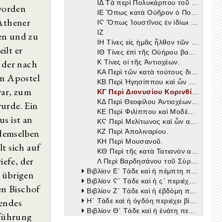
ΙΔ Τὰ περὶ Πολυκάρπου τοῦ τῶν ἀποστόλων γνωρίμου μνημονευόμενα.
worden
ΙΕ Ὅπως κατὰ Οὐῆρον ὁ Πολύκαρπος ἁμ' ἑτέροις ἐμαρτύρησεν ἐπὶ τῆς Σμυρναίων πόλεως.
 Athener
ΙϚ Ὅπως Ἰουστῖνος ἐν ἰδίωι συγγράμματι μνημονεύει μαρτύρων.
ΙΖ
en und zu
ΙΗ Τίνες εἰς ἡμᾶς ἦλθον τῶν Ἰουστίνου λόγων.
ilt er
ΙΘ Τίνες ἐπὶ τῆς Οὐήρου βασιλείας τῆς Ῥωμαίων καὶ Ἀλεξανδρέων ἐκκλησίας προέστησαν.
, der nach
Κ Τίνες οἱ τῆς Ἀντιοχέων.
ΚΑ Περὶ τῶν κατὰ τούτους διαλαμψάντων ἐκκλησιαστικῶν συγγραφέων.
m Apostel
ΚΒ Περὶ Ἡγησίππου καὶ ὧν αὐτὸς μνημονεύει.
ar, zum
ΚΓ Περὶ Διονυσίου Κορινθίων ἐπισκόπου καὶ ὧν ἔγραψεν ἐπιστολῶν.
ΚΔ Περὶ Θεοφίλου Ἀντιοχέων ἐπισκόπου.
wurde. Ein
ΚΕ Περὶ Φιλίππου καὶ Μοδέστου.
s ist an
ΚϚ Περὶ Μελίτωνος καὶ ὧν αὐτὸς ἐμνημόνευσεν.
 demselben
ΚΖ Περὶ Ἀπολιναρίου.
ΚΗ Περὶ Μουσανοῦ.
t sich auf
ΚΘ Περὶ τῆς κατὰ Τατιανὸν αἱρέσεως.
efe, der
Λ Περὶ Βαρδησάνου τοῦ Σύρου καὶ τῶν φερομένων αὐτοῦ λόγων.
Βιβλίον Εʹ Τάδε καὶ ἡ πέμπτη περιέχει βίβλος τῆς Ἐκκλησιαστικῆς ἱστορίας
e übrigen
Βιβλίον Ϛʹ Τάδε καὶ ἡ ςʹ περιέχει βίβλος τῆς Ἐκκλησιαστικῆς ἱστορίας
ren Bischof
Βιβλίον Ζʹ Τάδε καὶ ἡ ἑβδόμη περιέχει βίβλος τῆς Ἐκκλησιαστικῆς ἱστορίας
hendes
Ηʹ Τάδε καὶ ἡ ὀγδόη περιέχει βίβλος τῆς Ἐκκλησιαστικῆς ἱστορίας
Βιβλίον Θʹ Τάδε καὶ ἡ ἐνάτη περιέχει βίβλος τῆς Ἐκκλησιαστικῆς ἱστορίας
rführung
Ιʹ Τάδε καὶ ἡ δεκάτη περιέχει βίβλος τῆς Ἐκκλησιαστικῆς ἱστορίας