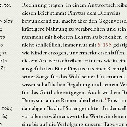
τι τοῦ
Rechnung tragen. In einem Antwortschreibe
diesen Brief stimmt Pinytus dem Dionysius
ν οἷον
bewundernd zu, macht aber den Gegenvorschl
ς
kräftigere Nahrung zu verabreichen und sein
ῦτα
nunmehr mit höheren Lehren zu bedenken, d
ο,
nicht schließlich, immer nur mit
S. 195
geisti
ς τε
wie Kinder erzogen, unvermerkt erschlaffen.
 μὲν
diesem Antwortschreiben tritt uns wie in ein
 δὲ
ausgeführten Bilde Pinytus in seiner Rechtgl
seiner Sorge für das Wohl seiner Untertanen, 
wissenschaftlichen Begabung und seinem Ver
für das Göttliche entgegen. Auch wird ein Br
4
Dionysius an die Römer überliefert.
Er ist an
ς τοὺς
damaligen Bischof Soter gerichtet. In demsel
, ὡς
vor allem erwähnenswert die Worte, in denen
ἐν
eine bis auf die Verfolgung unserer Tage von