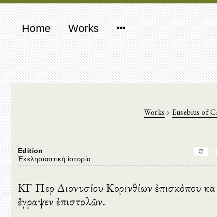
Home
Works
Works
Eusebius of C
Edition
Ἐκκλησιαστικὴ ἱστορία
ΚΓ Περὶ Διονυσίου Κορινθίων ἐπισκόπου καὶ
ἔγραψεν ἐπιστολῶν.