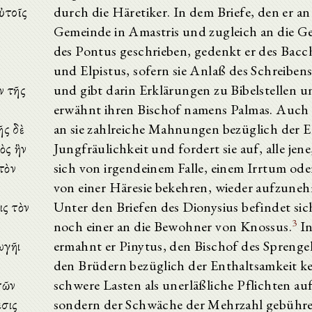
ὐτοῖς
durch die Häretiker. In dem Briefe, den er an
Gemeinde in Amastris und zugleich an die 
des Pontus geschrieben, gedenkt er des Bacc
und Elpistus, sofern sie Anlaß des Schreiben
ν τῆς
und gibt darin Erklärungen zu Bibelstellen 
erwähnt ihren Bischof namens Palmas. Auch r
ῆς δὲ
an sie zahlreiche Mahnungen bezüglich der 
ὸς ἣν
Jungfräulichkeit und fordert sie auf, alle jen
τὸν
sich von irgendeinem Falle, einem Irrtum oder
von einer Häresie bekehren, wieder aufzune
ις τὸν
Unter den Briefen des Dionysius befindet si
3
noch einer an die Bewohner von Knossus.
In
ωγῆι
ermahnt er Pinytus, den Bischof des Sprengels
den Brüdern bezüglich der Enthaltsamkeit ke
τῶν
schwere Lasten als unerläßliche Pflichten au
εσις
sondern der Schwäche der Mehrzahl gebühr