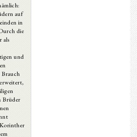
nämlich:
üdern auf
einden in
 Durch die
r als
ftigen und
den
n Brauch
erweitert,
iligen
n Brüder
mmen
ähnt
 Korinther
tem