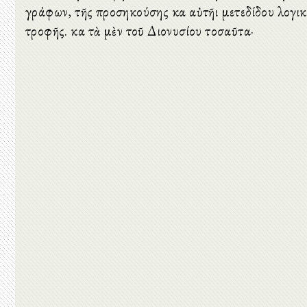
γράφων, τῆς προσηκούσης καὶ αὐτῆι μετεδίδου λογι
τροφῆς. καὶ τὰ μὲν τοῦ Διονυσίου τοσαῦτα·