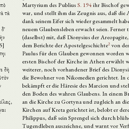
ὑπὸ
Martyrium des Publius
S. 194
ihr Bischof ge
τὰ τὰ
war, und stellt ihm das Zeugnis aus, daß die
dank seinem Eifer sich wieder gesammelt hab
 δ'
neuem Glaubensleben erwacht seien. Ferner te
τὴν
(daselbst) mit, daß Dionysius der Areopagite
2
5]
dem Berichte der Apostelgeschichte
von de
σηι
Paulus für den Glauben gewonnen worden w
ersten Bischof der Kirche in Athen erwählt 
ε δὴ
weiterer, noch vorhandener Brief des Dionysiu
ὐτὸν
die Bewohner von Nikomedien gerichtet. In
ν
bekämpft er die Häresie des Marcion und stell
den Boden des wahren Glaubens. In einem Bri
ίλας,
an die Kirche zu Gortyna und zugleich an di
ψαι
Kirchen auf Kreta gerichtet ist, belobt er de
Philippus, daß sein Sprengel sich durch blü
Tugendleben auszeichne, und warnt vor Ve