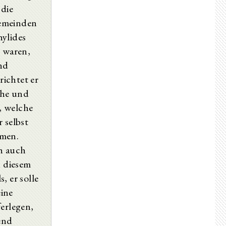
 die
Gemeinden
hylides
s waren,
und
ichtet er
Ehe und
e, welche
 selbst
hmen.
ch auch
 diesem
, er solle
ine
ferlegen,
end