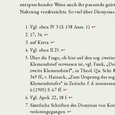
entsprechender Weise auch ihr passende geist
Nahrung verabreichte. So viel über Dionysius
Vgl. oben IV 3 (S. 158 Anm. 1).
↩
17, 34.
↩
auf Kreta.
↩
Vgl. oben II 25.
↩
Über die Frage, ob hier auf den sog. zweite
Klemensbrief verwiesen ist, vgl. Funk, „Der
zweite Klemensbrief“, in Theol. Qu. Schr. 8
349 ff.; v. Harnack, „Zum Ursprung des sog
Klemensbriefes“ in Zeitschr. f. d. neutestam
6 (1905) S. 67 ff.
↩
Vgl. Apok. 22, 18 f.
↩
Sämtliche Schriften des Dionysius von Kor
verlorengegangen.
↩