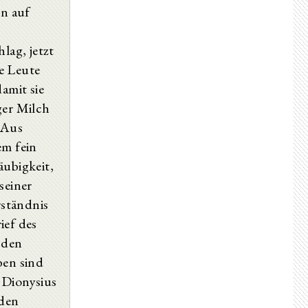
n auf
ag, jetzt
e Leute
amit sie
ger Milch
 Aus
em fein
äubigkeit,
seiner
ständnis
ief des
 den
ben sind
 Dionysius
 den