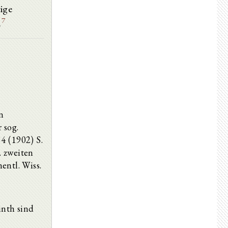
ige
7
.
n
 sog.
4 (1902) S.
. zweiten
entl. Wiss.
inth sind