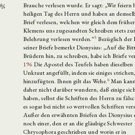
κῆς
Brauche verlesen wurde. Er sagt: „Wir feiern
heiligen Tag des Herrn und haben an demsel
Brief verlesen, welchen wir gleich dem frühe
Klemens uns zugesandten Schreiben stets zu
5
Belehrung verlesen werden.“
Bezüglich der 
seiner Briefe bemerkt Dionysius: „Auf die Bit
Brüdern hin, zu schreiben, habe ich Briefe ve
196
Die Apostel des Teufels haben dieselben 
Unkraut angefüllt, indem sie einiges strichen
6
hinzufügten. Ihnen gilt das Wehe.
Man kann
daher nicht darüber wundern, daß einige sic
haben, selbst die Schriften des Herrn zu fälsc
es sogar bei nicht so wertvollen Schriften ve
Außer den erwähnten Briefen des Dionysius e
noch einer, den er an die gläubige Schwester
Chrysophora geschrieben und worin er in