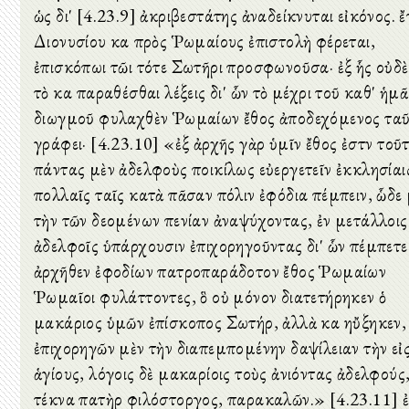
ὡς δι' [4.23.9] ἀκριβεστάτης ἀναδείκνυται εἰκόνος. ἔ
Διονυσίου καὶ πρὸς Ῥωμαίους ἐπιστολὴ φέρεται,
ἐπισκόπωι τῶι τότε Σωτῆρι προσφωνοῦσα· ἐξ ἧς οὐδὲ
τὸ καὶ παραθέσθαι λέξεις δι' ὧν τὸ μέχρι τοῦ καθ' ἡμᾶ
διωγμοῦ φυλαχθὲν Ῥωμαίων ἔθος ἀποδεχόμενος τα
γράφει· [4.23.10] «ἐξ ἀρχῆς γὰρ ὑμῖν ἔθος ἐστὶν τοῦτ
πάντας μὲν ἀδελφοὺς ποικίλως εὐεργετεῖν ἐκκλησίαι
πολλαῖς ταῖς κατὰ πᾶσαν πόλιν ἐφόδια πέμπειν, ὧδε
τὴν τῶν δεομένων πενίαν ἀναψύχοντας, ἐν μετάλλοις
ἀδελφοῖς ὑπάρχουσιν ἐπιχορηγοῦντας δι' ὧν πέμπετε
ἀρχῆθεν ἐφοδίων πατροπαράδοτον ἔθος Ῥωμαίων
Ῥωμαῖοι φυλάττοντες, ὃ οὐ μόνον διατετήρηκεν ὁ
μακάριος ὑμῶν ἐπίσκοπος Σωτήρ, ἀλλὰ καὶ ηὔξηκεν,
ἐπιχορηγῶν μὲν τὴν διαπεμπομένην δαψίλειαν τὴν εἰ
ἁγίους, λόγοις δὲ μακαρίοις τοὺς ἀνιόντας ἀδελφούς
τέκνα πατὴρ φιλόστοργος, παρακαλῶν.» [4.23.11] 