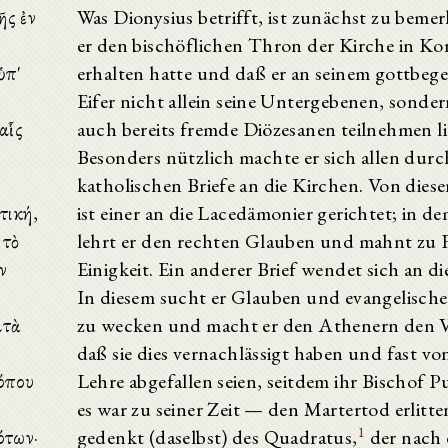
ῆς ἐν
Was Dionysius betrifft, ist zunächst zu beme
er den bischöflichen Thron der Kirche in Ko
ὑπ'
erhalten hatte und daß er an seinem gottbege
Eifer nicht allein seine Untergebenen, sonder
αἷς
auch bereits fremde Diözesanen teilnehmen li
Besonders nützlich machte er sich allen durc
katholischen Briefe an die Kirchen. Von diese
τική,
ist einer an die Lacedämonier gerichtet; in d
 τὸ
lehrt er den rechten Glauben und mahnt zu 
ν
Einigkeit. Ein anderer Brief wendet sich an d
In diesem sucht er Glauben und evangelisch
ατὰ
zu wecken und macht er den Athenern den 
daß sie dies vernachlässigt haben und fast vo
όπου
Lehre abgefallen seien, seitdem ihr Bischof 
es war zu seiner Zeit — den Martertod erlitte
1
ότων·
gedenkt (daselbst) des Quadratus,
der nach