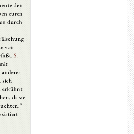
 heute den
ben euren
ren durch
r
Fälschung
te von
rfaßt.
S.
mit
, anderes
 sich
h erkühnt
hen, da sie
rsuchten.“
xistiert