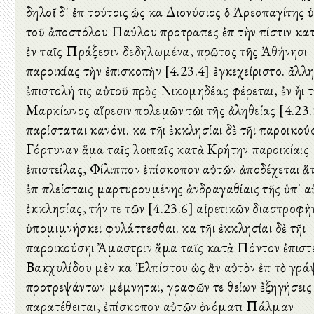
δηλοῖ δ' ἐπὶ τούτοις ὡς καὶ Διονύσιος ὁ Ἀρεοπαγίτης 
τοῦ ἀποστόλου Παύλου προτραπεὶς ἐπὶ τὴν πίστιν κα
ἐν ταῖς Πράξεσιν δεδηλωμένα, πρῶτος τῆς Ἀθήνησι
παροικίας τὴν ἐπισκοπὴν [4.23.4] ἐγκεχείριστο. ἄλλη
ἐπιστολή τις αὐτοῦ πρὸς Νικομηδέας φέρεται, ἐν ἧι 
Μαρκίωνος αἵρεσιν πολεμῶν τῶι τῆς ἀληθείας [4.23.
παρίσταται κανόνι. καὶ τῆι ἐκκλησίαι δὲ τῆι παροικού
Γόρτυναν ἅμα ταῖς λοιπαῖς κατὰ Κρήτην παροικίαις
ἐπιστείλας, Φίλιππον ἐπίσκοπον αὐτῶν ἀποδέχεται ἅτ
ἐπὶ πλείσταις μαρτυρουμένης ἀνδραγαθίαις τῆς ὑπ' α
ἐκκλησίας, τήν τε τῶν [4.23.6] αἱρετικῶν διαστροφὴ
ὑπομιμνήσκει φυλάττεσθαι. καὶ τῆι ἐκκλησίαι δὲ τῆι
παροικούσηι Ἄμαστριν ἅμα ταῖς κατὰ Πόντον ἐπιστε
Βακχυλίδου μὲν καὶ Ἐλπίστου ὡς ἂν αὐτὸν ἐπὶ τὸ γρά
προτρεψάντων μέμνηται, γραφῶν τε θείων ἐξηγήσεις
παρατέθειται, ἐπίσκοπον αὐτῶν ὀνόματι Πάλμαν