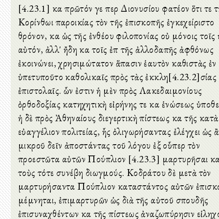
[4.23.1] καὶ πρῶτόν γε περὶ Διονυσίου φατέον ὅτι τε τ
Κορίνθωι παροικίας τὸν τῆς ἐπισκοπῆς ἐγκεχείριστο
θρόνον, καὶ ὡς τῆς ἐνθέου φιλοπονίας οὐ μόνοις τοῖς 
αὐτόν, ἀλλ' ἤδη καὶ τοῖς ἐπὶ τῆς ἀλλοδαπῆς ἀφθόνως
ἐκοινώνει, χρησιμώτατον ἅπασιν ἑαυτὸν καθιστὰς ἐν 
ὑπετυποῦτο καθολικαῖς πρὸς τὰς ἐκκλη[4.23.2]σίας
ἐπιστολαῖς. ὧν ἐστιν ἡ μὲν πρὸς Λακεδαιμονίους
ὀρθοδοξίας κατηχητικὴ εἰρήνης τε καὶ ἑνώσεως ὑποθε
ἡ δὲ πρὸς Ἀθηναίους διεγερτικὴ πίστεως καὶ τῆς κατὰ
εὐαγγέλιον πολιτείας, ἧς ὀλιγωρήσαντας ἐλέγχει ὡς ἂ
μικροῦ δεῖν ἀποστάντας τοῦ λόγου ἐξ οὗπερ τὸν
προεστῶτα αὐτῶν Πούπλιον [4.23.3] μαρτυρῆσαι κ
τοὺς τότε συνέβη διωγμούς. Κοδράτου δὲ μετὰ τὸν
μαρτυρήσαντα Πούπλιον καταστάντος αὐτῶν ἐπισκ
μέμνηται, ἐπιμαρτυρῶν ὡς διὰ τῆς αὐτοῦ σπουδῆς
ἐπισυναχθέντων καὶ τῆς πίστεως ἀναζωπύρησιν εἰληχ