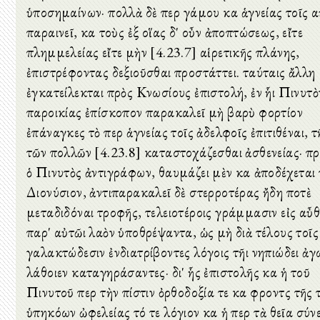
ὑποσημαίνων· πολλὰ δὲ περὶ γάμου καὶ ἁγνείας τοῖς α
παραινεῖ, καὶ τοὺς ἐξ οἵας δ' οὖν ἀποπτώσεως, εἴτε
πλημμελείας εἴτε μὴν [4.23.7] αἱρετικῆς πλάνης,
ἐπιστρέφοντας δεξιοῦσθαι προστάττει. ταύταις ἄλλη
ἐγκατείλεκται πρὸς Κνωσίους ἐπιστολή, ἐν ἧι Πινυτὸ
παροικίας ἐπίσκοπον παρακαλεῖ μὴ βαρὺ φορτίον
ἐπάναγκες τὸ περὶ ἁγνείας τοῖς ἀδελφοῖς ἐπιτιθέναι, τ
τῶν πολλῶν [4.23.8] καταστοχάζεσθαι ἀσθενείας· πρ
ὁ Πινυτὸς ἀντιγράφων, θαυμάζει μὲν καὶ ἀποδέχεται 
Διονύσιον, ἀντιπαρακαλεῖ δὲ στερροτέρας ἤδη ποτὲ
μεταδιδόναι τροφῆς, τελειοτέροις γράμμασιν εἰς αὖθ
παρ' αὐτῶι λαὸν ὑποθρέψαντα, ὡς μὴ διὰ τέλους τοῖς
γαλακτώδεσιν ἐνδιατρίβοντες λόγοις τῆι νηπιώδει ἀγ
λάθοιεν καταγηράσαντες· δι' ἧς ἐπιστολῆς καὶ ἡ τοῦ
Πινυτοῦ περὶ τὴν πίστιν ὀρθοδοξία τε καὶ φροντὶς τῆς 
ὑπηκόων ὠφελείας τό τε λόγιον καὶ ἡ περὶ τὰ θεῖα σύν