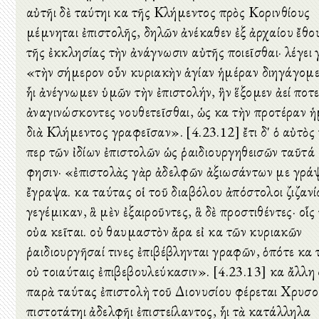
αὐτῆι δὲ ταύτηι καὶ τῆς Κλήμεντος πρὸς Κορινθίους
μέμνηται ἐπιστολῆς, δηλῶν ἀνέκαθεν ἐξ ἀρχαίου ἔθου
τῆς ἐκκλησίας τὴν ἀνάγνωσιν αὐτῆς ποιεῖσθαι· λέγει 
«τὴν σήμερον οὖν κυριακὴν ἁγίαν ἡμέραν διηγάγομε
ἧι ἀνέγνωμεν ὑμῶν τὴν ἐπιστολήν, ἣν ἕξομεν ἀεί ποτ
ἀναγινώσκοντες νουθετεῖσθαι, ὡς καὶ τὴν προτέραν ἡ
διὰ Κλήμεντος γραφεῖσαν». [4.23.12] ἔτι δ' ὁ αὐτὸς 
περὶ τῶν ἰδίων ἐπιστολῶν ὡς ῥαιδιουργηθεισῶν ταῦτά
φησιν· «ἐπιστολὰς γὰρ ἀδελφῶν ἀξιωσάντων με γρά
ἔγραψα. καὶ ταύτας οἱ τοῦ διαβόλου ἀπόστολοι ζιζαν
γεγέμικαν, ἃ μὲν ἐξαιροῦντες, ἃ δὲ προστιθέντες· οἷς
οὐαὶ κεῖται. οὐ θαυμαστὸν ἄρα εἰ καὶ τῶν κυριακῶν
ῥαιδιουργῆσαί τινες ἐπιβέβληνται γραφῶν, ὁπότε καὶ 
οὐ τοιαύταις ἐπιβεβουλεύκασιν». [4.23.13] καὶ ἄλλη 
παρὰ ταύτας ἐπιστολὴ τοῦ Διονυσίου φέρεται Χρυσ
πιστοτάτηι ἀδελφῆι ἐπιστείλαντος, ἧι τὰ κατάλληλα