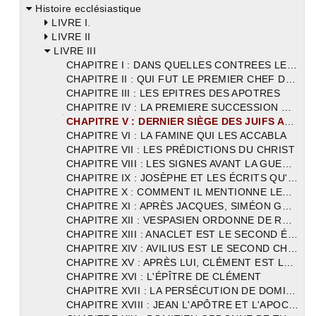
Histoire ecclésiastique
LIVRE I.
LIVRE II
LIVRE III
CHAPITRE I : DANS QUELLES CONTREES LES APOTRES ONT PRÊCHE LE CHRIST
CHAPITRE II : QUI FUT LE PREMIER CHEF DE L'EGLISE DES ROMAINS
CHAPITRE III : LES EPITRES DES APOTRES
CHAPITRE IV : LA PREMIERE SUCCESSION DES APÔTRES
CHAPITRE V : DERNIER SIÈGE DES JUIFS APRÈS LE CHRIST
CHAPITRE VI : LA FAMINE QUI LES ACCABLA
CHAPITRE VII : LES PRÉDICTIONS DU CHRIST
CHAPITRE VIII : LES SIGNES AVANT LA GUERRE
CHAPITRE IX : JOSÈPHE ET LES ÉCRITS QU'lL A LAISSÉS
CHAPITRE X : COMMENT IL MENTIONNE LES LIVRES SAINTS
CHAPITRE XI : APRÈS JACQUES, SIMÉON GOUVERNE L'ÉGLISE DE JÉRUSALEM
CHAPITRE XII : VESPASIEN ORDONNE DE RECHERCHER LES DESCENDANTS DE DAVID
CHAPITRE XIII : ANACLET EST LE SECOND ÉVÊQUE DES ROMAINS
CHAPITRE XIV : AVILIUS EST LE SECOND CHEF DE L'ÉGLISE D'ALEXANDRIE
CHAPITRE XV : APRÈS LUI, CLÉMENT EST LE TROISIÈME
CHAPITRE XVI : L'ÉPÎTRE DE CLÉMENT
CHAPITRE XVII : LA PERSÉCUTION DE DOMITIEN
CHAPITRE XVIII : JEAN L'APÔTRE ET L'APOCALYPSE