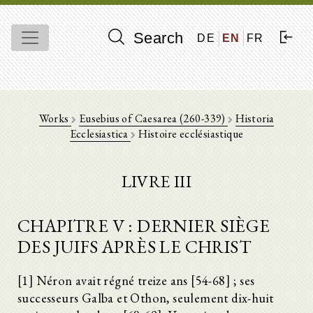
Search
DE
EN
FR
Works
Eusebius of Caesarea (260-339)
Historia
Ecclesiastica
Histoire ecclésiastique
LIVRE III
CHAPITRE V : DERNIER SIÈGE
DES JUIFS APRÈS LE CHRIST
[1] Néron avait régné treize ans [54-68] ; ses
successeurs Galba et Othon, seulement dix-huit