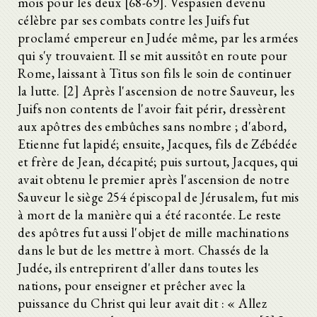
mois pour les deux [68-69]. Vespasien devenu
célèbre par ses combats contre les Juifs fut
proclamé empereur en Judée même, par les armées
qui s'y trouvaient. Il se mit aussitôt en route pour
Rome, laissant à Titus son fils le soin de continuer
la lutte. [2] Après l'ascension de notre Sauveur, les
Juifs non contents de l'avoir fait périr, dressèrent
aux apôtres des embûches sans nombre ; d'abord,
Etienne fut lapidé; ensuite, Jacques, fils de Zébédée
et frère de Jean, décapité; puis surtout, Jacques, qui
avait obtenu le premier après l'ascension de notre
Sauveur le siège 254 épiscopal de Jérusalem, fut mis
à mort de la manière qui a été racontée. Le reste
des apôtres fut aussi l'objet de mille machinations
dans le but de les mettre à mort. Chassés de la
Judée, ils entreprirent d'aller dans toutes les
nations, pour enseigner et prêcher avec la
puissance du Christ qui leur avait dit : « Allez