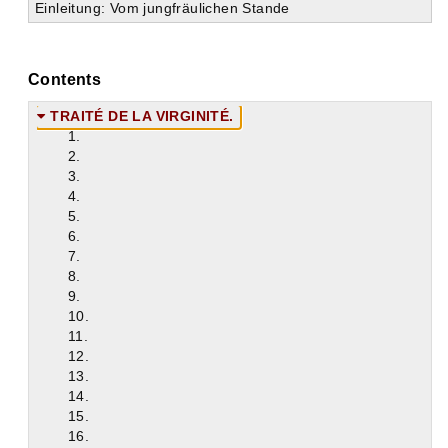
Einleitung: Vom jungfräulichen Stande
Contents
TRAITÉ DE LA VIRGINITÉ.
1.
2.
3.
4.
5.
6.
7.
8.
9.
10.
11.
12.
13.
14.
15.
16.