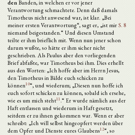
den
Banden, in welchen er vor jener
Verantwortung schmachtete. Denn daß damals
Timotheus nicht anwesend war, ist klar. „Bei
meiner ersten Verantwortung“, sagt er, „ist mir
S. 8
niemand beigestanden.“ Und diesen Umstand
teilte er ihm brieflich mit. Wenn nun jener schon
darum wußte, so hätte er ihm sicher nicht
geschrieben. Als Paulus aber den vorliegenden
Brief abfaßte, war Timotheus bei ihm. Dies erhellt
aus den Worten: „Ich hoffe aber im Herrn Jesus,
den Timotheus in Bälde euch schicken zu
10
können
“, und wiederum; „Diesen nun hoffe ich
euch sofort schicken zu können, sobald ich ersehe,
11
wie es um mich steht
.“ Er wurde nämlich aus der
Haft entlassen und wiederum in Haft gesetzt,
seitdem er zu ihnen gekommen war. Wenn er aber
schreibt: „Ich will selbst hingeopfert werden über
12
dem Opfer und Dienste eures Glaubens
“, so