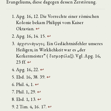
Evangeliums, diese dagegen dessen Zerstörung.
Apg. 16, 12. Die Vorrechte einer römischen
Kolonie bekam Philippi vom Kaiser
Oktavian.
↩
Apg. 16, 14. 15.
↩
ὁ ἀρχισυνάγωγος. Ein Gedächtnisfehler unseres
Heiligen; in Wirklichkeit war es „der
Kerkermeister” (ὁ δεσμοφύλαξ). Vgl. Apg. 16,
23 ff.
↩
Apg. 16, 22.
↩
Ebd. 16, 38. 39.
↩
Phil. 4, 1.
↩
Phil. 1, 29.
↩
Ebd. 1, 13.
↩
2 Tim. 4, 16. 17.
↩