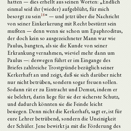
hatten — dies erhellt aus seinen Worten: „Endlich
einmal seid ihr (wieder) aufgeblüht, für mich
18
besorgt zu sein
“ — und jetzt über die Nachricht
von seiner Einkerkerung mit Recht bestürzt sein
mußten — denn wenn sie schon um Epaphroditus,
der doch kein so ausgezeichneter Mann war wie
Paulus, bangten, als sie die Kunde von seiner
Erkrankung vernahmen, wieviel mehr dann um
Paulus —: deswegen führt er im Eingange des
Briefes zahlreiche Trostgründe bezüglich seiner
Kerkerhaft an und zeigt, daß sie sich darüber nicht
nur nicht betrüben, sondern sogar freuen sollen.
Sodann rät er zu Eintracht und Demut, indem er
sie belehrt, darin liege für sie der sicherste Schutz,
und dadurch könnten sie die Feinde leicht
besiegen. Denn nicht die Kerkerhaft, sagt er, ist für
eure Lehrer betrübend, sondern die Uneinigkeit
der Schüler. Jene bewirkt ja mit die Förderung des