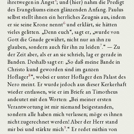
5
ihretwegen in Angst
; und (hier) nahm die Predigt
des Evangeliums einen glänzenden Anfang. Paulus
selbst stellt ihnen ein herrliches Zeugnis aus, indem
6
er sie seine Krone nennt
und erklärt, sie hätten
vieles gelitten. „Denn euch“, sagt er, „wurde von
Gott die Gnade gewährt, nicht nur an ihn zu
7
glauben, sondern auch für ihn zu leiden
.“ — Zu
der Zeit aber, als er an sie schrieb, lag er gerade in
Banden. Deshalb sagt er: „So daß meine Bande in
Christo kund geworden sind im ganzen
8
Hoflager
“, wobei er unter Hoflager den Palast des
Nero meint. Er wurde jedoch aus dieser Kerkerhaft
wieder entlassen, wie er im Briefe an Timotheus
andeutet mit den Worten: „Bei meiner ersten
Verantwortung ist mir niemand beigestanden,
sondern alle haben mich verlassen; möge es ihnen
nicht zugerechnet werden! Aber der Herr stand
9
mir bei und stärkte mich
.“ Er redet mithin von