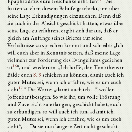
Epaphroditus eure Geschenke erhalten
.“ Sie
hatten zu eben diesem Behufe geschickt, um über
seine Lage Erkundigungen einzuziehen. Denn daß
sie auch in der Absicht geschickt hatten, etwas über
seine Lage zu erfahren, ergibt sich daraus, daß er
gleich am Anfange seines Briefes auf seine
Verhältnisse zu sprechen kommt und schreibt: „Ich
will euch aber in Kenntnis setzen, daß meine Lage
vielmehr zur Förderung des Evangeliums gediehen
16
ist
“, und wiederum: „Ich hoffe, den Timotheus in
Bälde euch
S. 9
schicken zu können, damit auch ich
guten Mutes sei, wenn ich erfahre, wie es um euch
17
steht
.“ Die Worte: „damit auch ich ...“ wollen
(offenbar) besagen: So wie ihr, um volle Tröstung
und Zuversicht zu erlangen, geschickt habet, euch
zu erkundigen, so will auch ich tun, „damit ich
guten Mutes sei, wenn ich erfahre, wie es um euch
steht“, — Da sie nun längere Zeit nicht geschickt