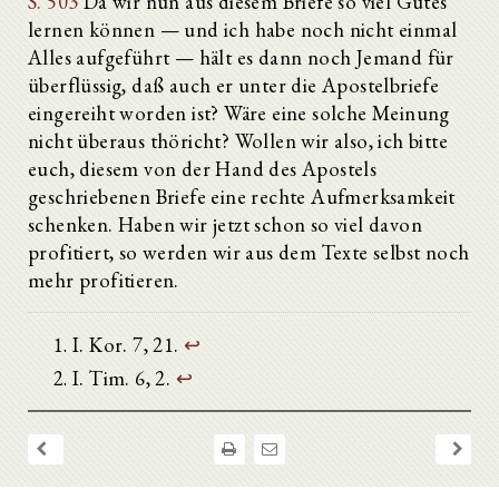
S. 503
Da wir nun aus diesem Briefe so viel Gutes
lernen können — und ich habe noch nicht einmal
Alles aufgeführt — hält es dann noch Jemand für
überflüssig, daß auch er unter die Apostelbriefe
eingereiht worden ist? Wäre eine solche Meinung
nicht überaus thöricht? Wollen wir also, ich bitte
euch, diesem von der Hand des Apostels
geschriebenen Briefe eine rechte Aufmerksamkeit
schenken. Haben wir jetzt schon so viel davon
profitiert, so werden wir aus dem Texte selbst noch
mehr profitieren.
I. Kor. 7, 21.
↩
I. Tim. 6, 2.
↩