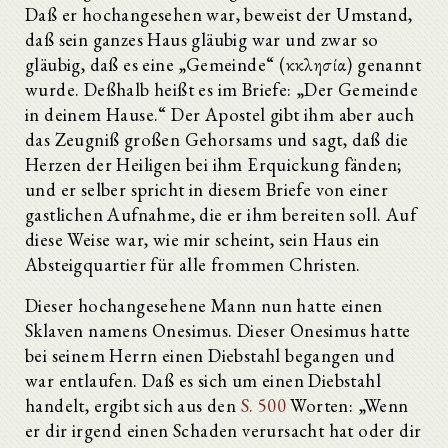
Daß er hochangesehen war, beweist der Umstand,
daß sein ganzes Haus gläubig war und zwar so
gläubig, daß es eine „Gemeinde“ (ἐκκλησία) genannt
wurde. Deßhalb heißt es im Briefe: „Der Gemeinde
in deinem Hause.“ Der Apostel gibt ihm aber auch
das Zeugniß großen Gehorsams und sagt, daß die
Herzen der Heiligen bei ihm Erquickung fänden;
und er selber spricht in diesem Briefe von einer
gastlichen Aufnahme, die er ihm bereiten soll. Auf
diese Weise war, wie mir scheint, sein Haus ein
Absteigquartier für alle frommen Christen.
Dieser hochangesehene Mann nun hatte einen
Sklaven namens Onesimus. Dieser Onesimus hatte
bei seinem Herrn einen Diebstahl begangen und
war entlaufen. Daß es sich um einen Diebstahl
handelt, ergibt sich aus den
S. 500
Worten: „Wenn
er dir irgend einen Schaden verursacht hat oder dir