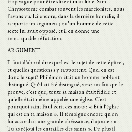
trop vague pour être sûre et infaillible. Saint
Chrysostome combat souvent les marcionites, nous
l'avons vu. Ici encore, dans la dernière homélie, il
rapporte un argument; qu’un homme de cette
secte lui avait opposé, et il en donne une
remarquable réfutation.
ARGUMENT.
Il faut d'abord dire quel est le sujet de cette épître ,
et quelles questions s'y rapportent. Quel en est
donc le sujet? Philémon était un homme noble et
distingué. Qu'il ait été distingué, voici un fait qui le
prouve, c'est que, toute sa maison était fidèle et
qu'elle était même appelée une église. C'est
pourquoi saint Paul écrit ces mots : « Et à l'église
qui est en ta maison ». Il témoigne encore qu'on
lui accordait une grande obéissance, il ajoute : «
Tu as réjoui les entrailles des saints ». De plus il