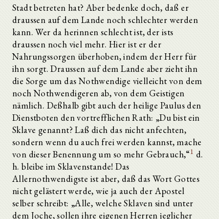
Stadt betreten hat? Aber bedenke doch, daß er
draussen auf dem Lande noch schlechter werden
kann. Wer da herinnen schlecht ist, der ists
draussen noch viel mehr. Hier ist er der
Nahrungssorgen überhoben, indem der Herr für
ihn sorgt. Draussen auf dem Lande aber zieht ihn
die Sorge um das Nothwendige vielleicht von dem
noch Nothwendigeren ab, von dem Geistigen
nämlich. Deßhalb gibt auch der heilige Paulus den
Dienstboten den vortrefflichen Rath: „Du bist ein
Sklave genannt? Laß dich das nicht anfechten,
sondern wenn du auch frei werden kannst, mache
1
von dieser Benennung um so mehr Gebrauch,“
d.
h. bleibe im Sklavenstande! Das
Allernothwendigste ist aber, daß das Wort Gottes
nicht gelästert werde, wie ja auch der Apostel
selber schreibt: „Alle, welche Sklaven sind unter
dem Joche, sollen ihre eigenen Herren jeglicher