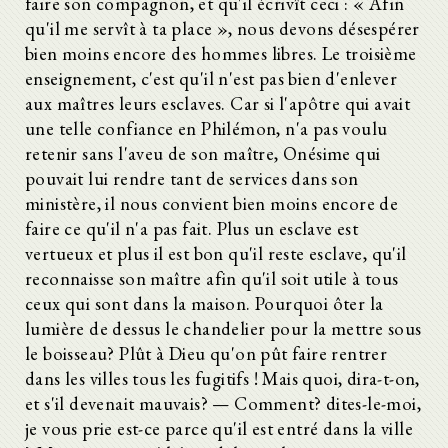
faire son compagnon, et qu'il écrivît ceci : « Afin
qu'il me servît à ta place », nous devons désespérer
bien moins encore des hommes libres. Le troisième
enseignement, c'est qu'il n'est pas bien d'enlever
aux maîtres leurs esclaves. Car si l'apôtre qui avait
une telle confiance en Philémon, n'a pas voulu
retenir sans l'aveu de son maître, Onésime qui
pouvait lui rendre tant de services dans son
ministère, il nous convient bien moins encore de
faire ce qu'il n'a pas fait. Plus un esclave est
vertueux et plus il est bon qu'il reste esclave, qu'il
reconnaisse son maître afin qu'il soit utile à tous
ceux qui sont dans la maison. Pourquoi ôter la
lumière de dessus le chandelier pour la mettre sous
le boisseau? Plût à Dieu qu'on pût faire rentrer
dans les villes tous les fugitifs ! Mais quoi, dira-t-on,
et s'il devenait mauvais? — Comment? dites-le-moi,
je vous prie est-ce parce qu'il est entré dans la ville