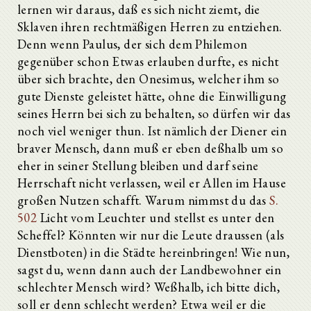
lernen wir daraus, daß es sich nicht ziemt, die
Sklaven ihren rechtmäßigen Herren zu entziehen.
Denn wenn Paulus, der sich dem Philemon
gegenüber schon Etwas erlauben durfte, es nicht
über sich brachte, den Onesimus, welcher ihm so
gute Dienste geleistet hätte, ohne die Einwilligung
seines Herrn bei sich zu behalten, so dürfen wir das
noch viel weniger thun. Ist nämlich der Diener ein
braver Mensch, dann muß er eben deßhalb um so
eher in seiner Stellung bleiben und darf seine
Herrschaft nicht verlassen, weil er Allen im Hause
großen Nutzen schafft. Warum nimmst du das
S.
502
Licht vom Leuchter und stellst es unter den
Scheffel? Könnten wir nur die Leute draussen (als
Dienstboten) in die Städte hereinbringen! Wie nun,
sagst du, wenn dann auch der Landbewohner ein
schlechter Mensch wird? Weßhalb, ich bitte dich,
soll er denn schlecht werden? Etwa weil er die