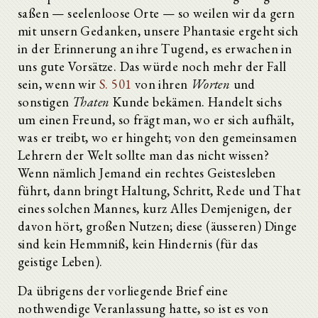
saßen — seelenloose Orte — so weilen wir da gern
mit unsern Gedanken, unsere Phantasie ergeht sich
in der Erinnerung an ihre Tugend, es erwachen in
uns gute Vorsätze. Das würde noch mehr der Fall
sein, wenn wir
S. 501
von ihren
Worten
und
sonstigen
Thaten
Kunde bekämen. Handelt sichs
um einen Freund, so frägt man, wo er sich aufhält,
was er treibt, wo er hingeht; von den gemeinsamen
Lehrern der Welt sollte man das nicht wissen?
Wenn nämlich Jemand ein rechtes Geistesleben
führt, dann bringt Haltung, Schritt, Rede und That
eines solchen Mannes, kurz Alles Demjenigen, der
davon hört, großen Nutzen; diese (äusseren) Dinge
sind kein Hemmniß, kein Hindernis (für das
geistige Leben).
Da übrigens der vorliegende Brief eine
nothwendige Veranlassung hatte, so ist es von