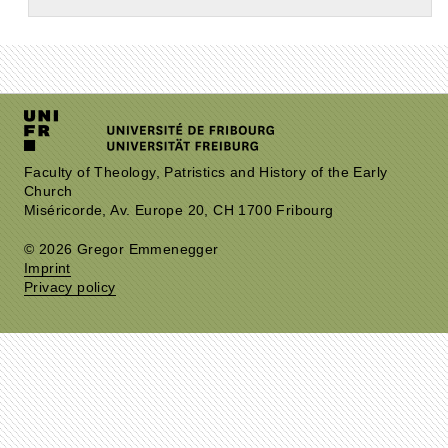
Faculty of Theology, Patristics and History of the Early
Church
Miséricorde, Av. Europe 20, CH 1700 Fribourg
© 2026 Gregor Emmenegger
Imprint
Privacy policy