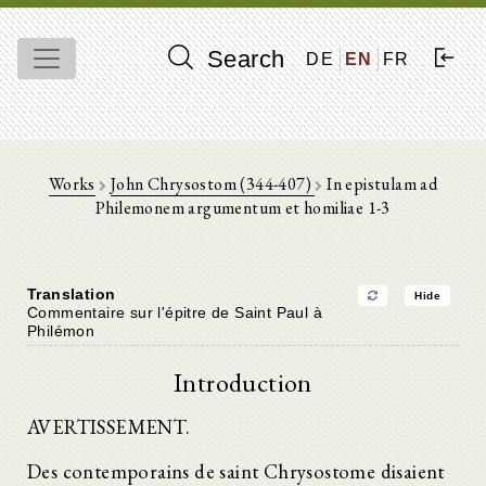
Search
DE
EN
FR
Works
John Chrysostom (344-407)
In epistulam ad
Philemonem argumentum et homiliae 1-3
Translation
Hide
Commentaire sur l'épitre de Saint Paul à
Philémon
Introduction
AVERTISSEMENT.
Des contemporains de saint Chrysostome disaient