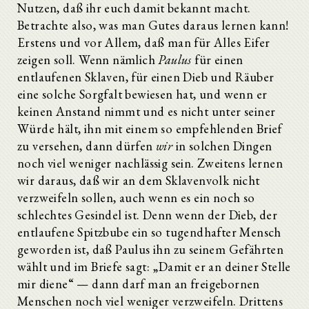
Nutzen, daß ihr euch damit bekannt macht.
Betrachte also, was man Gutes daraus lernen kann!
Erstens und vor Allem, daß man für Alles Eifer
zeigen soll. Wenn nämlich
Paulus
für einen
entlaufenen Sklaven, für einen Dieb und Räuber
eine solche Sorgfalt bewiesen hat, und wenn er
keinen Anstand nimmt und es nicht unter seiner
Würde hält, ihn mit einem so empfehlenden Brief
zu versehen, dann dürfen
wir
in solchen Dingen
noch viel weniger nachlässig sein. Zweitens lernen
wir daraus, daß wir an dem Sklavenvolk nicht
verzweifeln sollen, auch wenn es ein noch so
schlechtes Gesindel ist. Denn wenn der Dieb, der
entlaufene Spitzbube ein so tugendhafter Mensch
geworden ist, daß Paulus ihn zu seinem Gefährten
wählt und im Briefe sagt: „Damit er an deiner Stelle
mir diene“ — dann darf man an freigebornen
Menschen noch viel weniger verzweifeln. Drittens