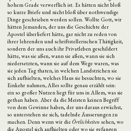
hohem Grade verwerflich ist. Es hätten nicht bloß
so kurze Briefe und nicht bloß über nothwendige
Dinge geschrieben werden sollen. Wollte Gott, wir
hätten Jemanden, der uns die Geschichte der
Apostel überliefert hätte, gar nicht zu reden von
ihrer lehrenden und schriftstellerischen Thätigkeit,
sondern der uns auch ihr Privatleben geschildert
hätte, was sie aßen, wann sie aßen, wann sie sich
niedersetzten, wann sie auf dem Wege waren, was
sie jeden Tag thaten, in welchen Landstrichen sie
sich aufhielten, welches Haus sie besuchten, wo sie
Einkehr nahmen, Alles sollte genau erzählt sein:
ein so großer Nutzen liegt für uns in Allem, was sie
gethan haben. Aber da die Meisten keinen Begriff
von dem Gewinne haben, der uns daraus erwächst,
so unterstehen sie sich, tadelnde Äusserungen zu
machen. Denn wenn wir die
Örtlichkeiten
sehen, wo
die Apostel sich aufhielten oder wo sie gefangen