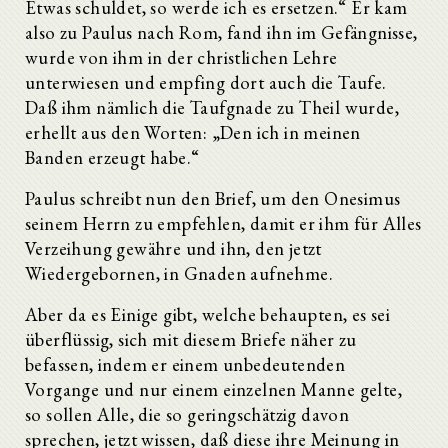
Etwas schuldet, so werde ich es ersetzen.“ Er kam
also zu Paulus nach Rom, fand ihn im Gefängnisse,
wurde von ihm in der christlichen Lehre
unterwiesen und empfing dort auch die Taufe.
Daß ihm nämlich die Taufgnade zu Theil wurde,
erhellt aus den Worten: „Den ich in meinen
Banden erzeugt habe.“
Paulus schreibt nun den Brief, um den Onesimus
seinem Herrn zu empfehlen, damit er ihm für Alles
Verzeihung gewähre und ihn, den jetzt
Wiedergebornen, in Gnaden aufnehme.
Aber da es Einige gibt, welche behaupten, es sei
überflüssig, sich mit diesem Briefe näher zu
befassen, indem er einem unbedeutenden
Vorgange und nur einem einzelnen Manne gelte,
so sollen Alle, die so geringschätzig davon
sprechen, jetzt wissen, daß diese ihre Meinung in