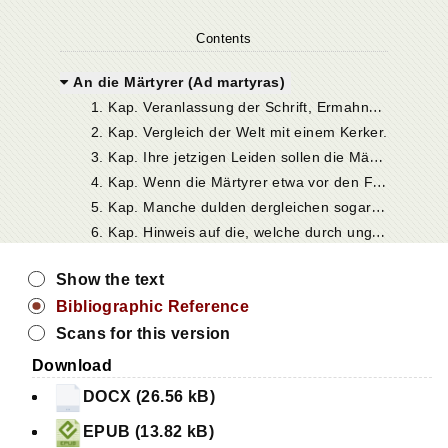
Contents
An die Märtyrer (Ad martyras)
1
. Kap. Veranlassung der Schrift, Ermahnung an die Märtyrer, sich untereinander zu vertragen.
2. Kap. Vergleich der Welt mit einem Kerker.
3
. Kap. Ihre jetzigen Leiden sollen die Märtyrer, als Kämpfer Christi, wie eine Vorübung betrachten. Vergleich derselben mit den Strapazen der Soldaten.
4
. Kap. Wenn die Märtyrer etwa vor den Folter- und Todesqualen Schauder empfinden, so mögen sie bedenken, daß viele aus bloßem Ehrgeiz ebenso Schreckliches zu erdulden imstande waren.
5
. Kap. Manche dulden dergleichen sogar aus bloßer Affektation.
6
. Kap. Hinweis auf die, welche durch unglückliche Schicksale und Zufälle auf martervolle Weise ihr Leben verlieren, ohne Verdienst davon zu haben.
Show the text
Bibliographic Reference
Scans for this version
Download
DOCX (26.56 kB)
EPUB (13.82 kB)