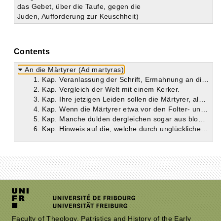
das Gebet, über die Taufe, gegen die
Juden, Aufforderung zur Keuschheit)
Contents
An die Märtyrer (Ad martyras)
1. Kap. Veranlassung der Schrift, Ermahnung an die Märtyrer, sich untereinander zu vertragen.
2. Kap. Vergleich der Welt mit einem Kerker.
3. Kap. Ihre jetzigen Leiden sollen die Märtyrer, als Kämpfer Christi, wie eine Vorübung betrachten. Vergleich derselben mit den Strapazen der Soldaten.
4. Kap. Wenn die Märtyrer etwa vor den Folter- und Todesqualen Schauder empfinden, so mögen sie bedenken, daß viele aus bloßem Ehrgeiz ebenso Schreckliches zu erdulden imstande waren.
5. Kap. Manche dulden dergleichen sogar aus bloßer Affektation.
6. Kap. Hinweis auf die, welche durch unglückliche Schicksale und Zufälle auf martervolle Weise ihr Leben verlieren, ohne Verdienst davon zu haben.
Faculty of Theology, Patristics and History of the Early