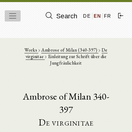
Search
DE
EN
FR
Works
Ambrose of Milan (340-397)
De
virginitae
Einleitung zur Schrift über die
Jungfräulichkeit
Ambrose of Milan 340-
397
De virginitae