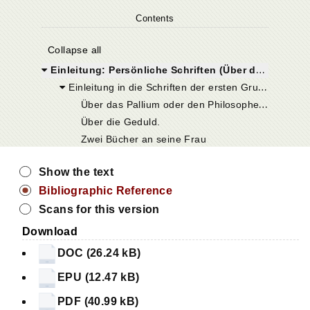
Contents
Collapse all
Einleitung: Persönliche Schriften (Über das Pallium oder den Philosophenmantel, über die Geduld und an seine Frau)
Einleitung in die Schriften der ersten Gruppe
Ü
ber das Pallium oder den Philosophenmantel.
Über die Geduld.
Zwei Bücher an seine Frau
Show the text
Bibliographic Reference
Scans for this version
Download
DOC (26.24 kB)
EPU (12.47 kB)
PDF (40.99 kB)