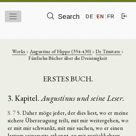
Search
DE
EN
FR
Works
Augustine of Hippo (354-430)
De Trinitate
Fünfzehn Bücher über die Dreieinigkeit
ERSTES BUCH.
3. Kapitel.
Augustinus und seine Leser.
S. 7
5. Daher möge jeder, der dies liest, wo er meine
sichere Überzeugung teilt, mit mir weitergehen, wo
er mit mir schwankt, mit mir suchen, wo er einen
Irrtum seinerseits erkennt, zu mir zurückkehren,