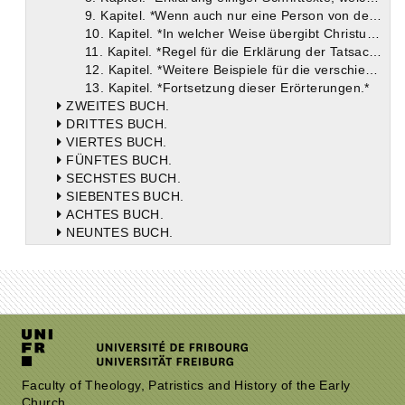
9. Kapitel. *Wenn auch nur eine Person von der Schrift genannt wird, sind doch bisweilen alle gemeint.*
10. Kapitel. *In welcher Weise übergibt Christus das Reich dem Vater?*
11. Kapitel. *Regel für die Erklärung der Tatsache, daß die Schrift den Sohn bald dem Vater gleich, bald dem Vater untergeordnet sein läßt.*
12. Kapitel. *Weitere Beispiele für die verschiedenartigen Aussagen der Heiligen Schrift, indem sie bald von seiner menschlichen, bald von seiner göttlichen Natur redet.*
13. Kapitel. *Fortsetzung dieser Erörterungen.*
ZWEITES BUCH.
DRITTES BUCH.
VIERTES BUCH.
FÜNFTES BUCH.
SECHSTES BUCH.
SIEBENTES BUCH.
ACHTES BUCH.
NEUNTES BUCH.
ZEHNTES BUCH.
ELFTES BUCH.
ZWÖLFTES BUCH.
DREIZEHNTES BUCH.
VIERZEHNTES BUCH.
FÜNFZEHNTES BUCH.
Faculty of Theology, Patristics and History of the Early
Church