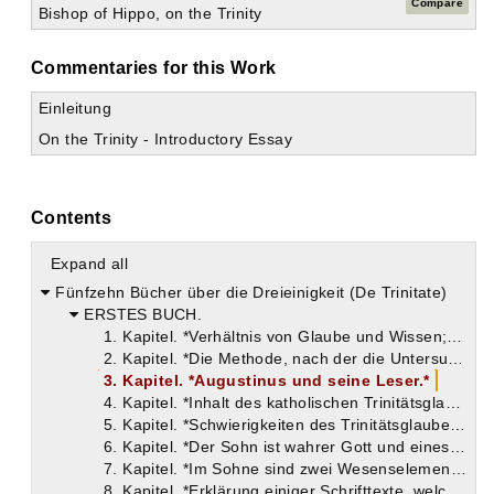
Compare
Bishop of Hippo, on the Trinity
Commentaries for this Work
Einleitung
On the Trinity - Introductory Essay
Contents
Expand all
Fünfzehn Bücher über die Dreieinigkeit (De Trinitate)
ERSTES BUCH.
1. Kapitel. *Verhältnis von Glaube und Wissen; Gründe für die irrigen Anschauungen über Gott.*
2. Kapitel. *Die Methode, nach der die Untersuchungen über die Dreieinigkeit angestellt werden sollen.*
3. Kapitel. *Augustinus und seine Leser.*
4. Kapitel. *Inhalt des katholischen Trinitätsglaubens.*
5. Kapitel. *Schwierigkeiten des Trinitätsglaubens; Einheit im Sein und Wirken.*
6. Kapitel. *Der Sohn ist wahrer Gott und eines Wesens mit dem Vater, ebenso der Heilige Geist.*
7. Kapitel. *Im Sohne sind zwei Wesenselemente, von denen das eine geringer ist als das andere.*
8. Kapitel. *Erklärung einiger Schrifttexte, welche von einer Unterwerfung des Sohnes unter den Vater zu sprechen scheinen. Vater, Sohn und Heiliger Geist in untrennbarer Einheit das Ziel unseres Lebens.*