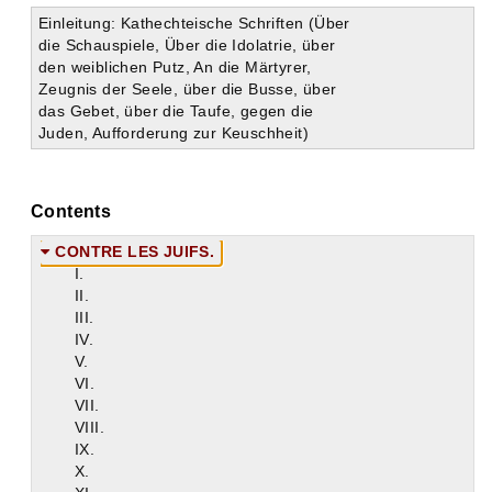
Einleitung: Kathechteische Schriften (Über
die Schauspiele, Über die Idolatrie, über
den weiblichen Putz, An die Märtyrer,
Zeugnis der Seele, über die Busse, über
das Gebet, über die Taufe, gegen die
Juden, Aufforderung zur Keuschheit)
Contents
CONTRE LES JUIFS.
I.
II.
III.
IV.
V.
VI.
VII.
VIII.
IX.
X.