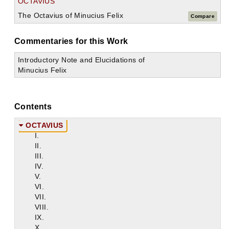
OCTAVIUS
The Octavius of Minucius Felix
Compare
Commentaries for this Work
Introductory Note and Elucidations of
Minucius Felix
Contents
OCTAVIUS
I.
II.
III.
IV.
V.
VI.
VII.
VIII.
IX.
X.