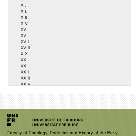
XI.
XII.
XIII.
XIV.
XV.
XVI.
XVII.
XVIII.
XIX.
XX.
XXI.
XXII.
XXIII.
XXIV.
XXV.
XXVI.
XXVII.
XXVIII.
XXIX.
XXX.
XXXI.
XXXII.
Faculty of Theology, Patristics and History of the Early