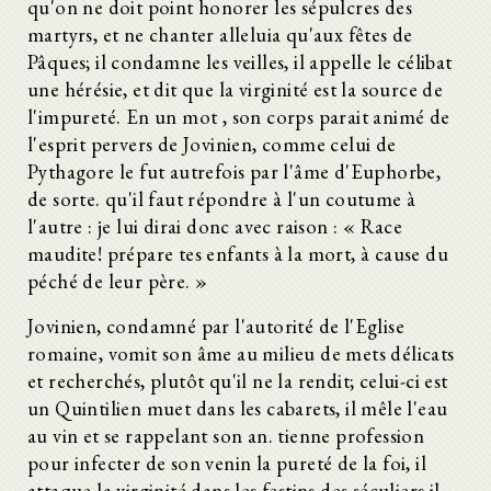
qu'on ne doit point honorer les sépulcres des
martyrs, et ne chanter alleluia qu'aux fêtes de
Pâques; il condamne les veilles, il appelle le célibat
une hérésie, et dit que la virginité est la source de
l'impureté. En un mot , son corps parait animé de
l'esprit pervers de Jovinien, comme celui de
Pythagore le fut autrefois par l'âme d'Euphorbe,
de sorte. qu'il faut répondre à l'un coutume à
l'autre : je lui dirai donc avec raison : « Race
maudite! prépare tes enfants à la mort, à cause du
péché de leur père. »
Jovinien, condamné par l'autorité de l'Eglise
romaine, vomit son âme au milieu de mets délicats
et recherchés, plutôt qu'il ne la rendit; celui-ci est
un Quintilien muet dans les cabarets, il mêle l'eau
au vin et se rappelant son an. tienne profession
pour infecter de son venin la pureté de la foi, il
attaque la virginité dans les festins des séculiers il