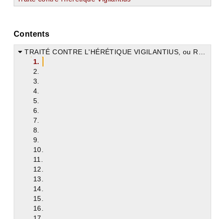
Contents
TRAITÉ CONTRE L'HÉRÉTIQUE VIGILANTIUS, ou RÉFUTATION DE SES ERREURS.
1.
2.
3.
4.
5.
6.
7.
8.
9.
10.
11.
12.
13.
14.
15.
16.
17.