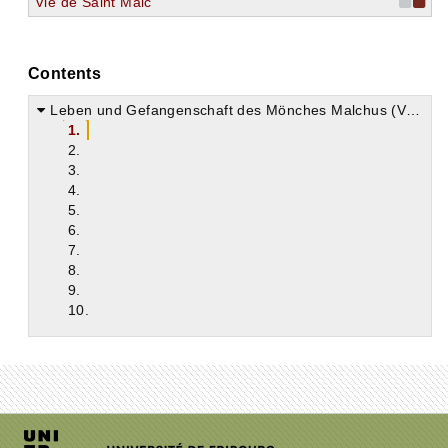
Vie de Saint Malc
Contents
Leben und Gefangenschaft des Mönches Malchus (Vita Malchi)
1.
2.
3.
4.
5.
6.
7.
8.
9.
10.