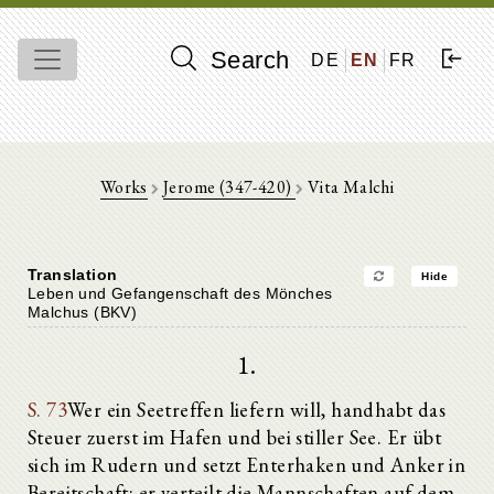
Search
DE
EN
FR
Works
Jerome (347-420)
Vita Malchi
Translation
Hide
Leben und Gefangenschaft des Mönches
Malchus (BKV)
1.
S. 73
Wer ein Seetreffen liefern will, handhabt das
Steuer zuerst im Hafen und bei stiller See. Er übt
sich im Rudern und setzt Enterhaken und Anker in
Bereitschaft; er verteilt die Mannschaften auf dem