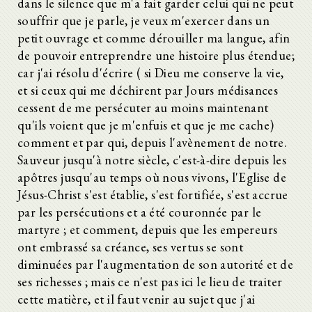
dans le silence que m'a fait garder celui qui ne peut
souffrir que je parle, je veux m'exercer dans un
petit ouvrage et comme dérouiller ma langue, afin
de pouvoir entreprendre une histoire plus étendue;
car j'ai résolu d'écrire ( si Dieu me conserve la vie,
et si ceux qui me déchirent par Jours médisances
cessent de me persécuter au moins maintenant
qu'ils voient que je m'enfuis et que je me cache)
comment et par qui, depuis l'avènement de notre.
Sauveur jusqu'à notre siècle, c'est-à-dire depuis les
apôtres jusqu'au temps où nous vivons, l'Eglise de
Jésus-Christ s'est établie, s'est fortifiée, s'est accrue
par les persécutions et a été couronnée par le
martyre ; et comment, depuis que les empereurs
ont embrassé sa créance, ses vertus se sont
diminuées par l'augmentation de son autorité et de
ses richesses ; mais ce n'est pas ici le lieu de traiter
cette matière, et il faut venir au sujet que j'ai