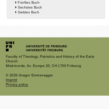
Fünftes Buch
Sechstes Buch
Siebtes Buch
Faculty of Theology, Patristics and History of the Early
Church
Miséricorde, Av. Europe 20, CH 1700 Fribourg
© 2026 Gregor Emmenegger
Imprint
Privacy policy