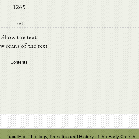
1265
Text
Show the text
w scans of the text
Contents
Faculty of Theology, Patristics and History of the Early Church