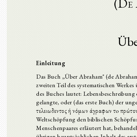
(De
Übe
Einleitung
Das Buch „Über Abraham" (de Abrahamo)
zweiten Teil des systematischen Werkes 
des Buches lautet: Lebensbeschreibung
gelangte, oder (das erste Buch) der ung
τελειωδεντος ή νόμων άγραφων τo πρώτο
Weltschöpfung den biblischen Schöpfun
Menschenpaares erläutert hat, behandel
übrigen hauptsächlichen Inhalt des erst