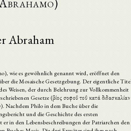
 Abrahamo)
r Abraham
, wie es gewöhnlich genannt wird, eröffnet den
über die Mosaische Gesetzgebung. Der eigentliche Tite
 des Weisen, der durch Belehrung zur Vollkommenheit
eschriebenen Gesetze (βίος σοφοΰ τοΰ κατά διδασκαλίαν
ν). Nachdem Philo in dem Buche über die
gsbericht und die Geschichte des ersten
t er in den Lebensbeschreibungen der Patriarchen den
en Buches Mosis. Die drei Erzväter sind ihm nach