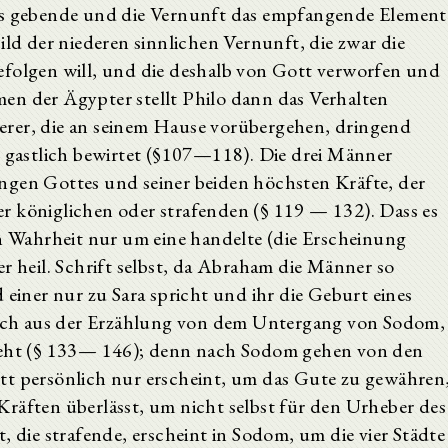
das gebende und die Vernunft das empfangende Element
ild der niederen sinnlichen Vernunft, die zwar die
efolgen will, und die deshalb von Gott verworfen und
en der Ägypter stellt Philo dann das Verhalten
erer, die an seinem Hause vorübergehen, dringend
e gastlich bewirtet (§107—118). Die drei Männer
ngen Gottes und seiner beiden höchsten Kräfte, der
r königlichen oder strafenden (§ 119 — 132). Dass es
in Wahrheit nur um eine handelte (die Erscheinung
r heil. Schrift selbst, da Abraham die Männer so
 einer nur zu Sara spricht und ihr die Geburt eines
 auch aus der Erzählung von dem Untergang von Sodom,
rgeht (§ 133— 146); denn nach Sodom gehen von den
tt persönlich nur erscheint, um das Gute zu gewähren
räften überlässt, um nicht selbst für den Urheber des
, die strafende, erscheint in Sodom, um die vier Städte