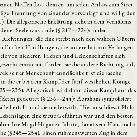
 seinen Neffen Lot, dem er, um jeden Anlass zum Streit
llige Trennung von einander vorschlägt und willig den
). Die allegorische Erklärung sieht in dem Verhältnis
edener Seelenzustände (§ 217—224): in der
i Richtungen, die eine strebt nach den wahren Gütern
ndhaften Handlungen, die andere hat nur Verlangen
eele von niederen Trieben und Leidenschaften sich
wicht einräumt, fordert sie die andere Richtung auf,
weis seiner Menschenfreundlichkeit ist die rasche
 in die er bei dem Kampf der fünf westlichen Könige
 225—235). Allegorisch wird dann dieser Kampf auf das
Affekten gedeutet (§ 236—244); Abraham symbolisiert
alle herfällt und sie niederwirft. Hieran schliesst Philo
 Lebenslagen eine treue Gefährtin war und den besten
sie ihm ihre Magd Hagar zuführte, damit sein Haus nicht
be (§245—254). Einen rühmenswerten Zug in dem