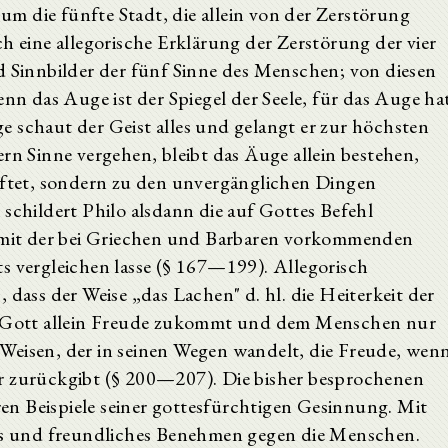
 um die fünfte Stadt, die allein von der Zerstörung
h eine allegorische Erklärung der Zerstörung der vier
d Sinnbilder der fünf Sinne des Menschen; von diesen
enn das Auge ist der Spiegel der Seele, für das Auge ha
 schaut der Geist alles und gelangt er zur höchsten
rn Sinne vergehen, bleibt das Äuge allein bestehen,
haftet, sondern zu den unvergänglichen Dingen
 schildert Philo alsdann die auf Gottes Befehl
h mit der bei Griechen und Barbaren vorkommenden
s vergleichen lasse (§ 167—199). Allegorisch
 dass der Weise „das Lachen" d. hl. die Heiterkeit der
il Gott allein Freude zukommt und dem Menschen nur
Weisen, der in seinen Wegen wandelt, die Freude, wen
r zurückgibt (§ 200—207). Die bisher besprochenen
n Beispiele seiner gottesfürchtigen Gesinnung. Mit
tes und freundliches Benehmen gegen die Menschen.