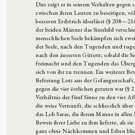
Dies zeigt er in seinem Verhalten gegen
zwischen ihren Leuten zu beseitigen, vö
besseren Erdstrich überlässt (§ 208—216
der beiden Männer das Sinnbild verschi
menschlichen Seele bekämpfen sich zwe
der Seele, nach den Tugenden und tuge
nach den äusseren Gütern; sobald die S
freimacht und den Tugenden das Überge
sich von ihr zu trennen. Ein weiterer Be
Befreiung Lots aus der Gefangenschaft,
gegen die vier östlichen geraten war (§
Verhältnis der fünf Sinne zu den vier 
die weise Vernunft, die schliesslich über 
das Lob Saras, die ihrem Manne in allen
Beweis ihrer Liebe zu ihm lieferte, als 
ganz ohne Nächkommen und Erben blie