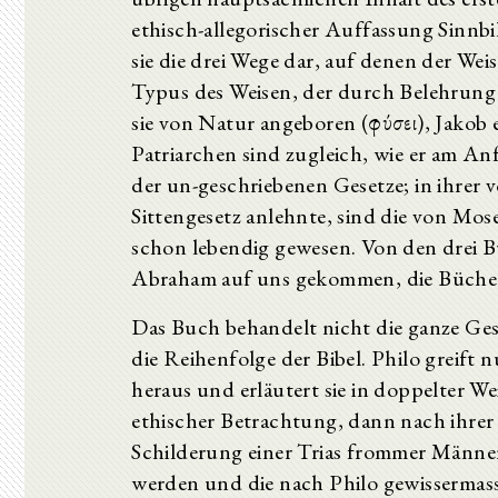
ethisch-allegorischer Auffassung Sinnbil
sie die drei Wege dar, auf denen der W
Typus des Weisen, der durch Belehrung 
sie von Natur angeboren (φύσει), Jakob 
Patriarchen sind zugleich, wie er am A
der un-geschriebenen Gesetze; in ihrer 
Sittengesetz anlehnte, sind die von Mo
schon lebendig gewesen. Von den drei B
Abraham auf uns gekommen, die Bücher 
Das Buch behandelt nicht die ganze Ges
die Reihenfolge der Bibel. Philo greift 
heraus und erläutert sie in doppelter We
ethischer Betrachtung, dann nach ihrer 
Schilderung einer Trias frommer Männer
werden und die nach Philo gewissermasse