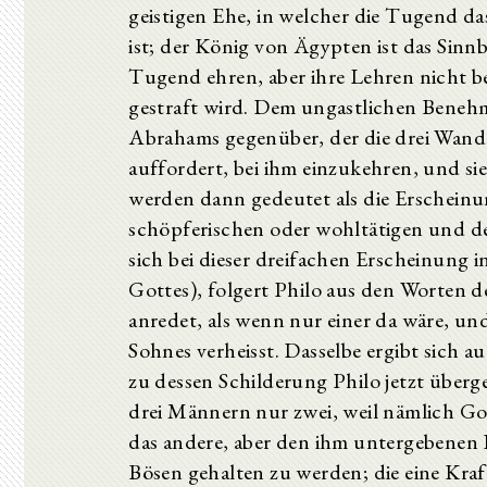
geistigen Ehe, in welcher die Tugend 
ist; der König von Ägypten ist das Sinnb
Tugend ehren, aber ihre Lehren nicht b
gestraft wird. Dem ungastlichen Benehm
Abrahams gegenüber, der die drei Wand
auffordert, bei ihm einzukehren, und si
werden dann gedeutet als die Erscheinu
schöpferischen oder wohltätigen und de
sich bei dieser dreifachen Erscheinung 
Gottes), folgert Philo aus den Worten de
anredet, als wenn nur einer da wäre, und
Sohnes verheisst. Dasselbe ergibt sich
zu dessen Schilderung Philo jetzt übe
drei Männern nur zwei, weil nämlich Go
das andere, aber den ihm untergebenen K
Bösen gehalten zu werden; die eine Kraft