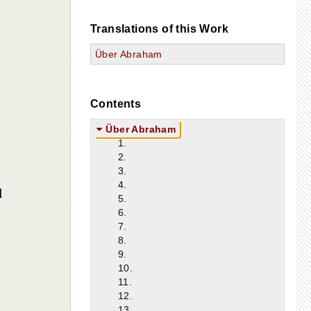
Translations of this Work
Über Abraham
Contents
Über Abraham
1.
2.
3.
4.
l
5.
6.
7.
8.
9.
10.
11.
12.
13.