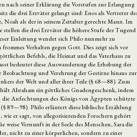
 nach seiner Erklärung die Vorstufen zur Erlangung
 die drei Erzväter gelangt sind: Enos als Vertreter de
, Noah als der in seinem Zeitalter gerechte Mann. Im
 stellen die drei Erzväter die höhere Stufe der Tugend
eser Einleitung wendet sich Philo nunmehr zu
n frommes Verhalten gegen Gott. Dies zeigt sich vor
göttlichen Befehls, die Heimat und das Vaterhaus zu
fasst bedeutet diese Auswanderung die Erhebung der
er Beobachtung und Verehrung der Gestirne hinaus zur
nkers der Welt und aller ihrer Teile (§ 68—88). Zum
hält Abraham ein göttliches Gnadengeschenk, indem
en die Anfechtungen des Königs von Ägypten schützte
 (§ 89—98). Philo erläutert diese biblische Erzählung
r, wie er sagt, von allegorisierenden Forschern gehört
e weise Vernunft in der Seele des Menschen, Sara die
er, nicht zu einer körperlichen, sondern zu einer