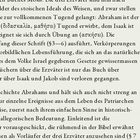
der des stoischen Ideals des Weisen, und zwar stellen
eise zur vollkommenen Tugend gelangt: Abraham ist der
(διδασκαλία, μαθήσει) Tugend erwirbt, dem Isaak ist
eignet sie sich durch Übung an (ασκήσει). Die
nfang dieser Schrift (§3—6) ausführt, Verkörperungen
vorbildlichen Lebensführung, die sich an das natürliche
ses dem Volke Israel gegebenen Gesetze gewissermassen
üchern über die Erzväter ist nur das Buch über
über Isaak und Jakob sind verloren gegangen.
chichte Abrahams und hält sich auch nicht streng an
nur einzelne Ereignisse aus dem Leben des Patriarchen
ise, zuerst nach ihrem einfachen Sinne in historisch-
allegorischen Bedeutung. Einleitend ist die
 vorausgeschickt, die rühmend in der Bibel erwähnt
n als Vorläufer der drei Erzväter anzusehen sind (§ 7