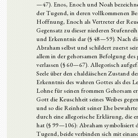
—47). Enos, Enoch und Noah bezeichnen
der Tugend, in deren vollkommenen Besitz
Hoffnung, Enoch als Vertreter der Reue
Gegensatz zu dieser niederen Stufenreihe
und Erkenntnis dar (§ 48—59). Nach di
Abraham selbst und schildert zuerst sei
allem in der gehorsamen Befolgung des 
verlassen (§ 60—67). Allegorisch aufge
Seele über den chaldäischen Zustand d
Erkenntnis des wahren Gottes als des Le
Lohne für seinen frommen Gehorsam er
Gott die Keuschheit seines Weibes geg
und so die Reinheit seiner Ehe bewahrte
durch eine allegorische Erklärung, die e
hat (§ 99—106): Abraham symbolisiert di
Tugend, beide verbinden sich mit einand