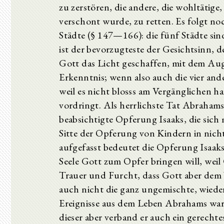
zu zerstören, die andere, die wohltätige,
verschont wurde, zu retten. Es folgt noc
Städte (§ 147—166): die fünf Städte sin
ist der bevorzugteste der Gesichtsinn, d
Gott das Licht geschaffen, mit dem Auge
Erkenntnis; wenn also auch die vier ande
weil es nicht blosss am Vergänglichen 
vordringt. Als herrlichste Tat Abrahams
beabsichtigte Opferung Isaaks, die sic
Sitte der Opferung von Kindern in nicht
aufgefasst bedeutet die Opferung Isaaks,
Seele Gott zum Opfer bringen will, we
Trauer und Furcht, dass Gott aber dem 
auch nicht die ganz ungemischte, wiede
Ereignisse aus dem Leben Abrahams ware
dieser aber verband er auch ein gerech