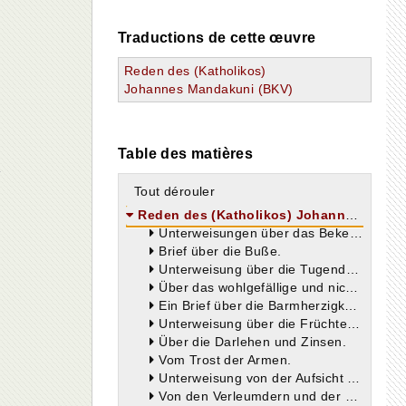
Traductions de cette œuvre
Reden des (Katholikos)
Johannes Mandakuni (BKV)
Table des matières
Tout dérouler
Reden des (Katholikos) Johannes Mandakuni
Unterweisungen über das Bekenntnis eines sündhaften Lebens.
Brief über die Buße.
Unterweisung über die Tugendübung des Fastens.
Über das wohlgefällige und nicht wohlgefällige Gebet.
Ein Brief über die Barmherzigkeit gegen die Armen.
Unterweisung über die Früchte und Opfer und das Almosen.
Über die Darlehen und Zinsen.
Vom Trost der Armen.
Unterweisung von der Aufsicht der Priester über das Volk.
Von den Verleumdern und der Enthaltung des Urteils über die Lehrer.