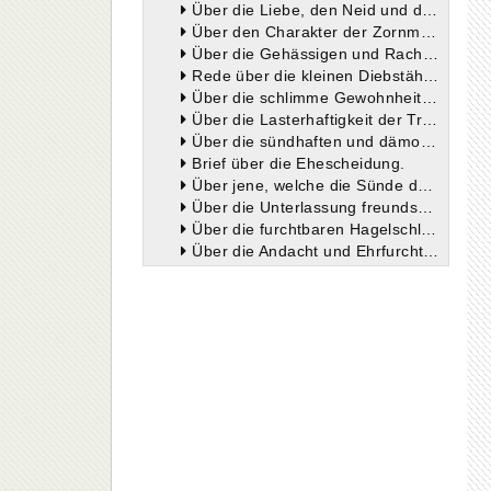
Über die Liebe, den Neid und die Eifersucht.
Über den Charakter der Zornmütigen.
Über die Gehässigen und Rachgierigen.
Rede über die kleinen Diebstähle, für welche man keine Buße tut.
Über die schlimme Gewohnheit des Schwörens.
Über die Lasterhaftigkeit der Trinker.
Über die sündhaften und dämonischen Schauspiele.
Brief über die Ehescheidung.
Über jene, welche die Sünde der Bestialität begehen. Über Weichlinge und Päderasten.
Über die Unterlassung freundschaftlicher Liebeserweise gegen die Feinde Gottes.
Über die furchtbaren Hagelschläge.
Über die Andacht und Ehrfurcht beim Empfange des heiligen Sakramentes.
Trostbrief über die aus der Welt Geschiedenen.
Gebete.
Ein Brief über die teuflischen Zaubereien und die gottlosen Beschwörungen.