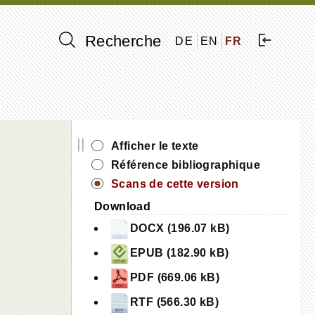
Recherche
DE
EN
FR
||
Afficher le texte
Référence bibliographique
Scans de cette version
Download
DOCX (196.07 kB)
EPUB (182.90 kB)
PDF (669.06 kB)
RTF (566.30 kB)