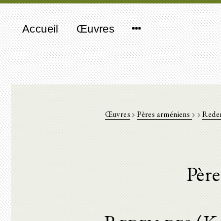
Accueil
Œuvres
Œuvres
Pères arméniens
Reden
Pèr