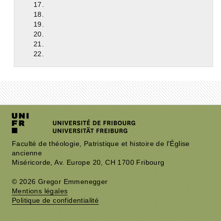
17.
18.
19.
20.
21.
22.
Faculté de théologie, Patristique et histoire de l'Église
ancienne
Miséricorde, Av. Europe 20, CH 1700 Fribourg
© 2026 Gregor Emmenegger
Mentions légales
Politique de confidentialité