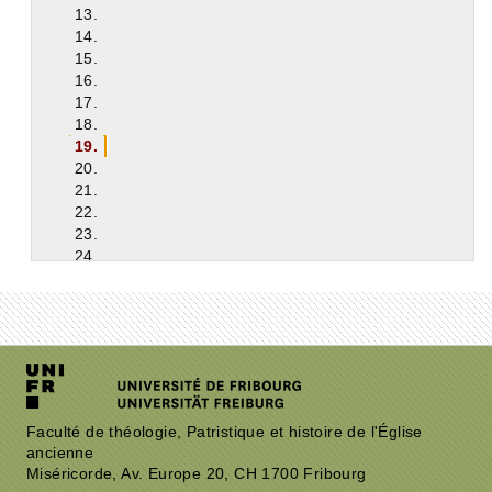
13.
14.
15.
16.
17.
18.
19.
20.
21.
22.
23.
24.
25.
26.
27.
28.
29.
30.
31.
32.
Faculté de théologie, Patristique et histoire de l'Église
ancienne
33.
Miséricorde, Av. Europe 20, CH 1700 Fribourg
34.