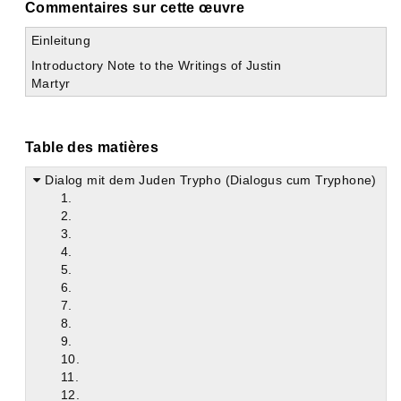
Commentaires sur cette œuvre
Einleitung
Introductory Note to the Writings of Justin
Martyr
Table des matières
Dialog mit dem Juden Trypho (Dialogus cum Tryphone)
1.
2.
3.
4.
5.
6.
7.
8.
9.
10.
11.
12.