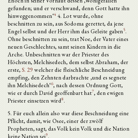
Enoch in seiner Vorhaut dessen ‚Wohlgefallen
gefunden; und er verschwand, denn Gott hatte ihn
4
hinweggenommen‘
4. Lot wurde, ohne
beschnitten zu sein, aus Sodoma gerettet, da jene
5
Engel selbst und der Herr ihm das Geleite gaben
.
Ohne beschnitten zu sein, trat Noe, der Vater eines
neuen Geschlechtes, samt seinen Kindern in die
Arche. Unbeschnitten war der Priester des
Höchsten, Melchisedech, dem selbst Abraham, der
erste,
S. 29
welcher die fleischliche Beschneidung
empfing, den Zehnten darbrachte ‚und es segnete
6
ihn Melchisedech‘
, nach dessen Ordnung Gott,
7
wie er durch David geoffenbart hat
, den ewigen
8
Priester einsetzen wird
.
5. Für euch allein also war diese Beschneidung eine
Pflicht, damit, wie Osee, einer der zwölf
Propheten, sagt, das Volk kein Volk und die Nation
9
keine Nation sei
.