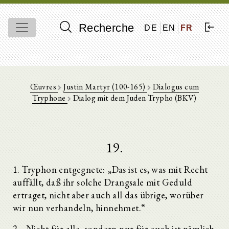
Recherche
DE
EN
FR
Œuvres
Justin Martyr (100-165)
Dialogus cum
Tryphone
Dialog mit dem Juden Trypho (BKV)
19.
1. Tryphon entgegnete: „Das ist es, was mit Recht
auffällt, daß ihr solche Drangsale mit Geduld
ertraget, nicht aber auch all das übrige, worüber
wir nun verhandeln, hinnehmet.“
2. „Nicht für alle, sondern nur für euch ist nämlich