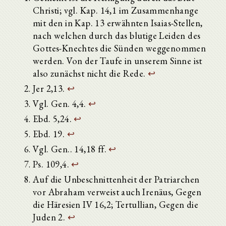
Christi; vgl. Kap. 14,1 im Zusammenhange
mit den in Kap. 13 erwähnten Isaias-Stellen,
nach welchen durch das blutige Leiden des
Gottes-Knechtes die Sünden weggenommen
werden. Von der Taufe in unserem Sinne ist
also zunächst nicht die Rede.
↩
Jer 2,13.
↩
Vgl. Gen. 4,4.
↩
Ebd. 5,24.
↩
Ebd. 19.
↩
Vgl. Gen.. 14,18 ff.
↩
Ps. 109,4.
↩
Auf die Unbeschnittenheit der Patriarchen
vor Abraham verweist auch Irenäus, Gegen
die Häresien IV 16,2; Tertullian, Gegen die
Juden 2.
↩