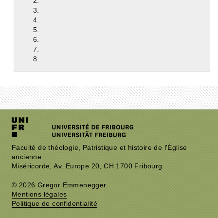
2.
3.
4.
5.
6.
7.
8.
Faculté de théologie, Patristique et histoire de l'Église
ancienne
Miséricorde, Av. Europe 20, CH 1700 Fribourg
© 2026 Gregor Emmenegger
Mentions légales
Politique de confidentialité