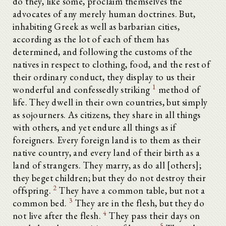
do they, like some, proclaim themselves the
advocates of any merely human doctrines. But,
inhabiting Greek as well as barbarian cities,
according as the lot of each of them has
determined, and following the customs of the
natives in respect to clothing, food, and the rest of
their ordinary conduct, they display to us their
1
wonderful and confessedly striking
method of
life. They dwell in their own countries, but simply
as sojourners. As citizens, they share in all things
with others, and yet endure all things as if
foreigners. Every foreign land is to them as their
native country, and every land of their birth as a
land of strangers. They marry, as do all [others];
they beget children; but they do not destroy their
2
offspring.
They have a common table, but not a
3
common bed.
They are in the flesh, but they do
4
not live after the flesh.
They pass their days on
5