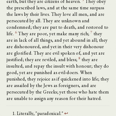
earth, but they are citizens of heaven.
They obey
the prescribed laws, and at the same time surpass
the laws by their lives. They love all men, and are
persecuted by all. They are unknown and
condemned; they are put to death, and restored to
6
7
life.
They are poor, yet make many rich;
they
are in lack of all things, and yet abound in all; they
are dishonoured, and yet in their very dishonour
are glorified. They are evil spoken of, and yet are
8
justified; they are reviled, and bless;
they are
insulted, and repay the insult with honour; they do
good, yet are punished as evil-doers. When
punished, they rejoice as if quickened into life; they
are assailed by the Jews as foreigners, and are
persecuted by the Greeks; yet those who hate them
are unable to assign any reason for their hatred.
Literally, "paradoxical."
↩