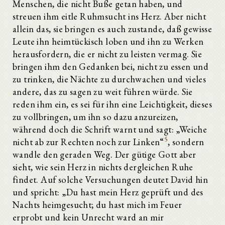
Menschen, die nicht Buße getan haben, und
streuen ihm eitle Ruhmsucht ins Herz. Aber nicht
allein das, sie bringen es auch zustande, daß gewisse
Leute ihn heimtückisch loben und ihn zu Werken
herausfordern, die er nicht zu leisten vermag. Sie
bringen ihm den Gedanken bei, nicht zu essen und
zu trinken, die Nächte zu durchwachen und vieles
andere, das zu sagen zu weit führen würde. Sie
reden ihm ein, es sei für ihn eine Leichtigkeit, dieses
zu vollbringen, um ihn so dazu anzureizen,
während doch die Schrift warnt und sagt: „Weiche
5
nicht ab zur Rechten noch zur Linken“
, sondern
wandle den geraden Weg. Der gütige Gott aber
sieht, wie sein Herz in nichts dergleichen Ruhe
findet. Auf solche Versuchungen deutet David hin
und spricht: „Du hast mein Herz geprüft und des
Nachts heimgesucht; du hast mich im Feuer
erprobt und kein Unrecht ward an mir