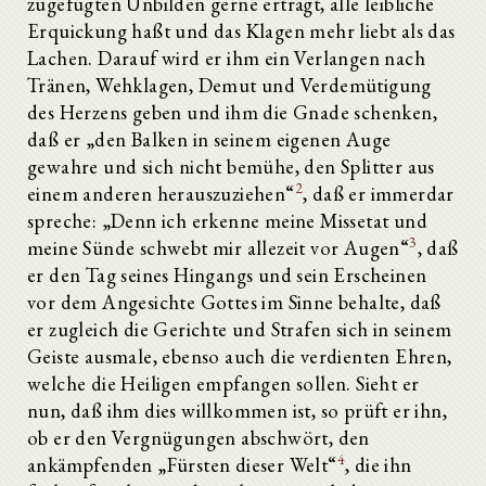
zugefügten Unbilden gerne erträgt, alle leibliche
Erquickung haßt und das Klagen mehr liebt als das
Lachen. Darauf wird er ihm ein Verlangen nach
Tränen, Wehklagen, Demut und Verdemütigung
des Herzens geben und ihm die Gnade schenken,
daß er „den Balken in seinem eigenen Auge
gewahre und sich nicht bemühe, den Splitter aus
2
einem anderen herauszuziehen“
, daß er immerdar
spreche: „Denn ich erkenne meine Missetat und
3
meine Sünde schwebt mir allezeit vor Augen“
, daß
er den Tag seines Hingangs und sein Erscheinen
vor dem Angesichte Gottes im Sinne behalte, daß
er zugleich die Gerichte und Strafen sich in seinem
Geiste ausmale, ebenso auch die verdienten Ehren,
welche die Heiligen empfangen sollen. Sieht er
nun, daß ihm dies willkommen ist, so prüft er ihn,
ob er den Vergnügungen abschwört, den
4
ankämpfenden „Fürsten dieser Welt“
, die ihn