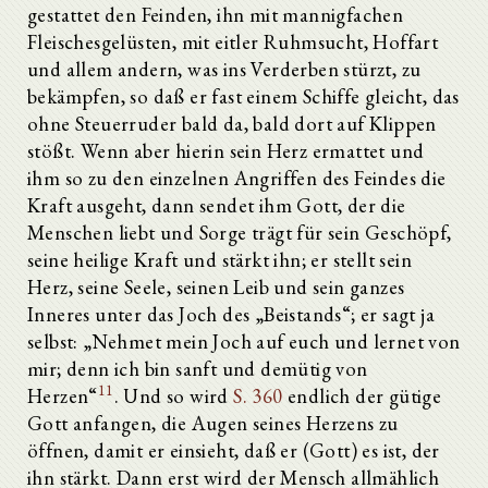
gestattet den Feinden, ihn mit mannigfachen
Fleischesgelüsten, mit eitler Ruhmsucht, Hoffart
und allem andern, was ins Verderben stürzt, zu
bekämpfen, so daß er fast einem Schiffe gleicht, das
ohne Steuerruder bald da, bald dort auf Klippen
stößt. Wenn aber hierin sein Herz ermattet und
ihm so zu den einzelnen Angriffen des Feindes die
Kraft ausgeht, dann sendet ihm Gott, der die
Menschen liebt und Sorge trägt für sein Geschöpf,
seine heilige Kraft und stärkt ihn; er stellt sein
Herz, seine Seele, seinen Leib und sein ganzes
Inneres unter das Joch des „Beistands“; er sagt ja
selbst: „Nehmet mein Joch auf euch und lernet von
mir; denn ich bin sanft und demütig von
11
Herzen“
. Und so wird
S. 360
endlich der gütige
Gott anfangen, die Augen seines Herzens zu
öffnen, damit er einsieht, daß er (Gott) es ist, der
ihn stärkt. Dann erst wird der Mensch allmählich