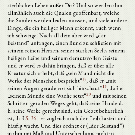
sterblichen Leben außer Dir? Und so werden ihm
allmählich auch die Qualen geoffenbart, welche
die Sünder werden leiden müssen, und viele andere
Dinge, die ein heiliger Mann erkennt, auch wenn
ich schweige. Nach all dem aber wird „der
Beistand“ anfangen, einen Bund zu schließen mit
seinem reinen Herzen, seiner starken Seele, seinem
heiligen Leibe und seinem demutsvollen Geiste
und er wird es dahin bringen, daß er über alle
Kreatur sich erhebt, daß „sein Mund nicht die
18
Werke der Menschen bespricht“
, daß er „mit
19
seinen Augen gerade vor sich hinschaut“
, daß er
20
„seinem Munde eine Wache setzt“
und mit seinen
Schritten geraden Weges geht, daß seine Hände d.
h. seine Werke gerecht sind, sein Gebet beharrlich
ist, daß
S. 361
er zugleich auch den Leib kasteit und
häufig wacht. Und dies ordnet er („der Beistand“)
in ihm mit Maß und Unterscheidung, nicht in