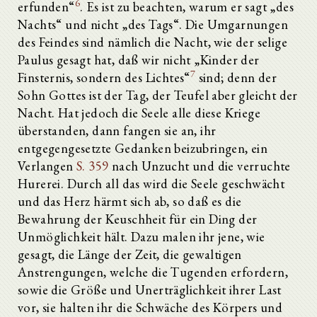
6
erfunden“
. Es ist zu beachten, warum er sagt „des
Nachts“ und nicht „des Tags“. Die Umgarnungen
des Feindes sind nämlich die Nacht, wie der selige
Paulus gesagt hat, daß wir nicht „Kinder der
7
Finsternis, sondern des Lichtes“
sind; denn der
Sohn Gottes ist der Tag, der Teufel aber gleicht der
Nacht. Hat jedoch die Seele alle diese Kriege
überstanden, dann fangen sie an, ihr
entgegengesetzte Gedanken beizubringen, ein
Verlangen
S. 359
nach Unzucht und die verruchte
Hurerei. Durch all das wird die Seele geschwächt
und das Herz härmt sich ab, so daß es die
Bewahrung der Keuschheit für ein Ding der
Unmöglichkeit hält. Dazu malen ihr jene, wie
gesagt, die Länge der Zeit, die gewaltigen
Anstrengungen, welche die Tugenden erfordern,
sowie die Größe und Unerträglichkeit ihrer Last
vor, sie halten ihr die Schwäche des Körpers und