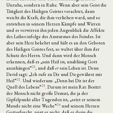
Unruhe, sondern in Ruhe. Wenn aber sein Geist die
Tätigkeit des Heiligen Geistes verachtet, dann
weicht die Kraft, die ihm verliehen ward, und so
entstehen in seinem Herzen Kämpfe und Wirren
und es verwirren ihn jeden Augenblick die Affekte
des Leibes infolge des Ansturmes des Feindes. Ist
aber sein Herz bekehrt und hält es an den Geboten
des Heiligen Geistes fest, so waltet über ihm der
Schutz des Herrn. Und dann wird der Mensch
erkennen, daß es „sein Heil ist, unablässig Gott
21
anzuhängen“
, und daß
er
sein Leben ist. Denn
David sagt: „Ich rufe zu Dir und Du gewährst mir
22
Heil“
. Und wiederum: „Denn bei Dir ist der
23
Quell des Lebens“
. Darum ist mein Rat: Besitzt
der Mensch nicht große Demut, die ja der
Gipfelpunkt aller Tugenden ist, „setzt er seinem
24
Munde nicht eine Wache“
und seinem Herzen
Gottesfurcht, zeigt er nicht, daß er darin die