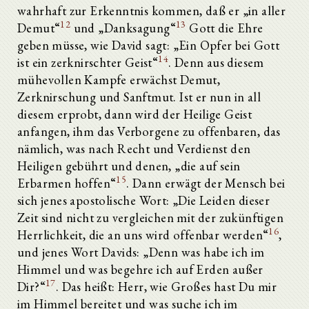
wahrhaft zur Erkenntnis kommen, daß er „in aller
12
13
Demut“
und „Danksagung“
Gott die Ehre
geben müsse, wie David sagt: „Ein Opfer bei Gott
14
ist ein zerknirschter Geist“
. Denn aus diesem
mühevollen Kampfe erwächst Demut,
Zerknirschung und Sanftmut. Ist er nun in all
diesem erprobt, dann wird der Heilige Geist
anfangen, ihm das Verborgene zu offenbaren, das
nämlich, was nach Recht und Verdienst den
Heiligen gebührt und denen, „die auf sein
15
Erbarmen hoffen“
. Dann erwägt der Mensch bei
sich jenes apostolische Wort: „Die Leiden dieser
Zeit sind nicht zu vergleichen mit der zukünftigen
16
Herrlichkeit, die an uns wird offenbar werden“
,
und jenes Wort Davids: „Denn was habe ich im
Himmel und was begehre ich auf Erden außer
17
Dir?“
. Das heißt: Herr, wie Großes hast Du mir
im Himmel bereitet und was suche ich im