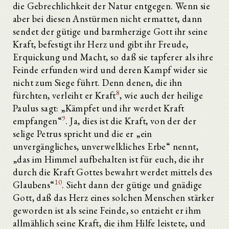
die Gebrechlichkeit der Natur entgegen. Wenn sie
aber bei diesen Anstürmen nicht ermattet, dann
sendet der gütige und barmherzige Gott ihr seine
Kraft, befestigt ihr Herz und gibt ihr Freude,
Erquickung und Macht, so daß sie tapferer als ihre
Feinde erfunden wird und deren Kampf wider sie
nicht zum Siege führt. Denn denen, die ihn
8
fürchten, verleiht er Kraft
, wie auch der heilige
Paulus sagt: „Kämpfet und ihr werdet Kraft
9
empfangen“
. Ja, dies ist die Kraft, von der der
selige Petrus spricht und die er „ein
unvergängliches, unverwelkliches Erbe“ nennt,
„das im Himmel aufbehalten ist für euch, die ihr
durch die Kraft Gottes bewahrt werdet mittels des
10
Glaubens“
. Sieht dann der gütige und gnädige
Gott, daß das Herz eines solchen Menschen stärker
geworden ist als seine Feinde, so entzieht er ihm
allmählich seine Kraft, die ihm Hilfe leistete, und