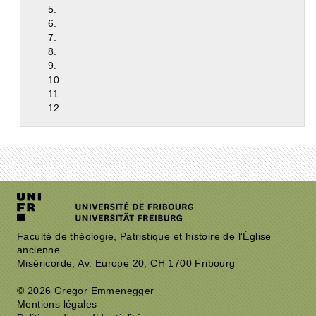
5.
6.
7.
8.
9.
10.
11.
12.
Faculté de théologie, Patristique et histoire de l'Église
ancienne
Miséricorde, Av. Europe 20, CH 1700 Fribourg
© 2026 Gregor Emmenegger
Mentions légales