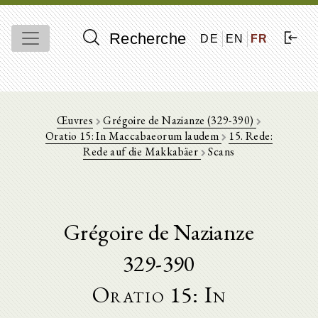
Recherche
DE
EN
FR
Œuvres
Grégoire de Nazianze (329-390)
Oratio 15: In Maccabaeorum laudem
15. Rede:
Rede auf die Makkabäer
Scans
Grégoire de Nazianze
329-390
Oratio 15: In