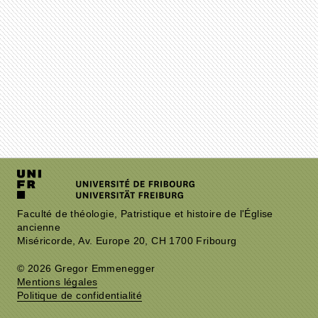
Faculté de théologie, Patristique et histoire de l'Église
ancienne
Miséricorde, Av. Europe 20, CH 1700 Fribourg
© 2026 Gregor Emmenegger
Mentions légales
Politique de confidentialité