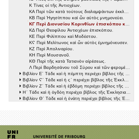
Κ Τίνες οἱ τῆς Ἀντιοχέων.
ΚΑ Περὶ τῶν κατὰ τούτους διαλαμψάντων ἐκκλησιαστικῶν συγγραφέων.
ΚΒ Περὶ Ἡγησίππου καὶ ὧν αὐτὸς μνημονεύει.
ΚΓ Περὶ Διονυσίου Κορινθίων ἐπισκόπου καὶ ὧν ἔγραψεν ἐπιστολῶν.
ΚΔ Περὶ Θεοφίλου Ἀντιοχέων ἐπισκόπου.
ΚΕ Περὶ Φιλίππου καὶ Μοδέστου.
ΚϚ Περὶ Μελίτωνος καὶ ὧν αὐτὸς ἐμνημόνευσεν.
ΚΖ Περὶ Ἀπολιναρίου.
ΚΗ Περὶ Μουσανοῦ.
ΚΘ Περὶ τῆς κατὰ Τατιανὸν αἱρέσεως.
Λ Περὶ Βαρδησάνου τοῦ Σύρου καὶ τῶν φερομένων αὐτοῦ λόγων.
Βιβλίον Εʹ Τάδε καὶ ἡ πέμπτη περιέχει βίβλος τῆς Ἐκκλησιαστικῆς ἱστορίας
Βιβλίον Ϛʹ Τάδε καὶ ἡ ςʹ περιέχει βίβλος τῆς Ἐκκλησιαστικῆς ἱστορίας
Βιβλίον Ζʹ Τάδε καὶ ἡ ἑβδόμη περιέχει βίβλος τῆς Ἐκκλησιαστικῆς ἱστορίας
Ηʹ Τάδε καὶ ἡ ὀγδόη περιέχει βίβλος τῆς Ἐκκλησιαστικῆς ἱστορίας
Βιβλίον Θʹ Τάδε καὶ ἡ ἐνάτη περιέχει βίβλος τῆς Ἐκκλησιαστικῆς ἱστορίας
Ιʹ Τάδε καὶ ἡ δεκάτη περιέχει βίβλος τῆς Ἐκκλησιαστικῆς ἱστορίας