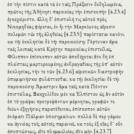
ἐπὶ τὴν πίστιν κατὰ τὰ ἐν ταῖς Πράξεσιν δεδηλωμένα,
πρῶτος τῆς Ἀθήνησι παροικίας τὴν ἐπισκοπὴν [4.23.4]
ἐγκεχείριστο. ἄλλη δ' ἐπιστολή τις αὐτοῦ πρὸς
Νικομηδέας φέρεται, ἐν ἧι τὴν Μαρκίωνος αἵρεσιν
πολεμῶν τῶι τῆς ἀληθείας [4.23.5] παρίσταται κανόνι.
καὶ τῆι ἐκκλησίαι δὲ τῆι παροικούσηι Γόρτυναν ἅμα
ταῖς λοιπαῖς κατὰ Κρήτην παροικίαις ἐπιστείλας,
Φίλιππον ἐπίσκοπον αὐτῶν ἀποδέχεται ἅτε δὴ ἐπὶ
πλείσταις μαρτυρουμένης ἀνδραγαθίαις τῆς ὑπ' αὐτὸν
ἐκκλησίας, τήν τε τῶν [4.23.6] αἱρετικῶν διαστροφὴν
ὑπομιμνήσκει φυλάττεσθαι. καὶ τῆι ἐκκλησίαι δὲ τῆι
παροικούσηι Ἄμαστριν ἅμα ταῖς κατὰ Πόντον
ἐπιστείλας, Βακχυλίδου μὲν καὶ Ἐλπίστου ὡς ἂν αὐτὸν
ἐπὶ τὸ γράψαι προτρεψάντων μέμνηται, γραφῶν τε
θείων ἐξηγήσεις παρατέθειται, ἐπίσκοπον αὐτῶν
ὀνόματι Πάλμαν ὑποσημαίνων· πολλὰ δὲ περὶ γάμου
καὶ ἁγνείας τοῖς αὐτοῖς παραινεῖ, καὶ τοὺς ἐξ οἵας δ' οὖν
ἀποπτώσεως, εἴτε πλημμελείας εἴτε μὴν [4.23.7]