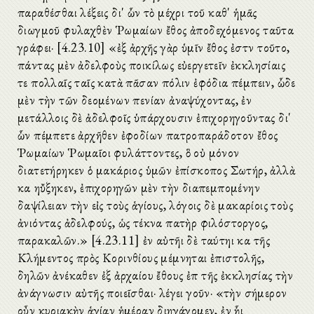
παραθέσθαι λέξεις δι' ὧν τὸ μέχρι τοῦ καθ' ἡμᾶς
διωγμοῦ φυλαχθὲν Ῥωμαίων ἔθος ἀποδεχόμενος ταῦτα
γράφει· [4.23.10] «ἐξ ἀρχῆς γὰρ ὑμῖν ἔθος ἐστὶν τοῦτο,
πάντας μὲν ἀδελφοὺς ποικίλως εὐεργετεῖν ἐκκλησίαις
τε πολλαῖς ταῖς κατὰ πᾶσαν πόλιν ἐφόδια πέμπειν, ὧδε
μὲν τὴν τῶν δεομένων πενίαν ἀναψύχοντας, ἐν
μετάλλοις δὲ ἀδελφοῖς ὑπάρχουσιν ἐπιχορηγοῦντας δι'
ὧν πέμπετε ἀρχῆθεν ἐφοδίων πατροπαράδοτον ἔθος
Ῥωμαίων Ῥωμαῖοι φυλάττοντες, ὃ οὐ μόνον
διατετήρηκεν ὁ μακάριος ὑμῶν ἐπίσκοπος Σωτήρ, ἀλλὰ
καὶ ηὔξηκεν, ἐπιχορηγῶν μὲν τὴν διαπεμπομένην
δαψίλειαν τὴν εἰς τοὺς ἁγίους, λόγοις δὲ μακαρίοις τοὺς
ἀνιόντας ἀδελφούς, ὡς τέκνα πατὴρ φιλόστοργος,
παρακαλῶν.» [4.23.11] ἐν αὐτῆι δὲ ταύτηι καὶ τῆς
Κλήμεντος πρὸς Κορινθίους μέμνηται ἐπιστολῆς,
δηλῶν ἀνέκαθεν ἐξ ἀρχαίου ἔθους ἐπὶ τῆς ἐκκλησίας τὴν
ἀνάγνωσιν αὐτῆς ποιεῖσθαι· λέγει γοῦν· «τὴν σήμερον
οὖν κυριακὴν ἁγίαν ἡμέραν διηγάγομεν, ἐν ἧι