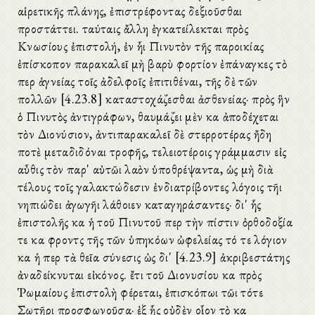
αἱρετικῆς πλάνης, ἐπιστρέφοντας δεξιοῦσθαι
προστάττει. ταύταις ἄλλη ἐγκατείλεκται πρὸς
Κνωσίους ἐπιστολή, ἐν ἧι Πινυτὸν τῆς παροικίας
ἐπίσκοπον παρακαλεῖ μὴ βαρὺ φορτίον ἐπάναγκες τὸ
περὶ ἁγνείας τοῖς ἀδελφοῖς ἐπιτιθέναι, τῆς δὲ τῶν
πολλῶν [4.23.8] καταστοχάζεσθαι ἀσθενείας· πρὸς ἣν
ὁ Πινυτὸς ἀντιγράφων, θαυμάζει μὲν καὶ ἀποδέχεται
τὸν Διονύσιον, ἀντιπαρακαλεῖ δὲ στερροτέρας ἤδη
ποτὲ μεταδιδόναι τροφῆς, τελειοτέροις γράμμασιν εἰς
αὖθις τὸν παρ' αὐτῶι λαὸν ὑποθρέψαντα, ὡς μὴ διὰ
τέλους τοῖς γαλακτώδεσιν ἐνδιατρίβοντες λόγοις τῆι
νηπιώδει ἀγωγῆι λάθοιεν καταγηράσαντες· δι' ἧς
ἐπιστολῆς καὶ ἡ τοῦ Πινυτοῦ περὶ τὴν πίστιν ὀρθοδοξία
τε καὶ φροντὶς τῆς τῶν ὑπηκόων ὠφελείας τό τε λόγιον
καὶ ἡ περὶ τὰ θεῖα σύνεσις ὡς δι' [4.23.9] ἀκριβεστάτης
ἀναδείκνυται εἰκόνος. ἔτι τοῦ Διονυσίου καὶ πρὸς
Ῥωμαίους ἐπιστολὴ φέρεται, ἐπισκόπωι τῶι τότε
Σωτῆρι προσφωνοῦσα· ἐξ ἧς οὐδὲν οἷον τὸ καὶ