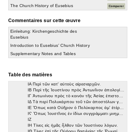
Βιβλίον Αʹ Τάδε ἡ πρώτη περιέχει βίβλος τῆς Ἐκκλησιαστικῆς ἱστορίας
The Church History of Eusebius
Comparer
Βιβλίον Βʹ Τάδε καὶ ἡ βʹ περιέχει βίβλος τῆς Ἐκκλησιαστικῆς ἱστορίας
Βιβλίον Γʹ Τάδε καὶ ἡ γʹ περιέχει βίβλος τῆς Ἐκκλησιαστικῆς ἱστορίας
Βιβλίον Δʹ Τάδε καὶ ἡ τετάρτη περιέχει βίβλος τῆς Ἐκκλησιαστικῆς ἱστορίας
Commentaires sur cette œuvre
Α Τίνες ἐπὶ τῆς Τραϊανοῦ βασιλείας Ῥωμαίων γεγόνασι καὶ Ἀλεξανδρέων ἐπίσκοποι.
Β Ὁποῖα Ἰουδαῖοι κατ' αὐτὸν πεπόνθασιν.
Einleitung: Kirchengeschichte des
Γ Οἱ κατὰ Ἁδριανὸν ὑπὲρ τῆς πίστεως ἀπολογησάμενοι.
Eusebius
Δ Οἱ κατ' αὐτὸν Ῥωμαίων καὶ Ἀλεξανδρέων ἐπίσκοποι.
Introduction to Eusebius' Church History
Ε Οἱ ἀνέκαθεν ἀπὸ τοῦ σωτῆρος καὶ ἐπὶ τοὺς δηλουμένους Ἱεροσολύμων ἐπίσκοποι.
Supplementary Notes and Tables
Ϛ Ἡ κατὰ Ἁδριανὸν ὑστάτη Ἰουδαίων πολιορκία.Ζ Τίνες κατ' ἐκεῖνο καιροῦ γεγόνασιν ψευδωνύμου γνώσεως ἀρχηγοί.
Ζ
Η Τίνες ἐκκλησιαστικοὶ συγγραφεῖς.
Θ Ἐπιστολὴ Ἁδριανοῦ ὑπὲρ τοῦ μὴ δεῖν ἀκρίτως ἡμᾶς ἐλαύνειν.
Table des matières
Ι Τίνες ἐπὶ τῆς Ἀντωνίνου βασιλείας ἐπίσκοποι Ῥωμαίων καὶ Ἀλεξανδρέων γεγόνασιν.
ΙΑ Περὶ τῶν κατ' αὐτοὺς αἱρεσιαρχῶν.
ΙΒ Περὶ τῆς Ἰουστίνου πρὸς Ἀντωνῖνον ἀπολογίας.
ΙΓ Ἀντωνίνου πρὸς τὸ κοινὸν τῆς Ἀσίας ἐπιστολὴ περὶ τοῦ καθ' ἡμᾶς λόγου.
ΙΔ Τὰ περὶ Πολυκάρπου τοῦ τῶν ἀποστόλων γνωρίμου μνημονευόμενα.
ΙΕ Ὅπως κατὰ Οὐῆρον ὁ Πολύκαρπος ἁμ' ἑτέροις ἐμαρτύρησεν ἐπὶ τῆς Σμυρναίων πόλεως.
ΙϚ Ὅπως Ἰουστῖνος ἐν ἰδίωι συγγράμματι μνημονεύει μαρτύρων.
ΙΖ
ΙΗ Τίνες εἰς ἡμᾶς ἦλθον τῶν Ἰουστίνου λόγων.
ΙΘ Τίνες ἐπὶ τῆς Οὐήρου βασιλείας τῆς Ῥωμαίων καὶ Ἀλεξανδρέων ἐκκλησίας προέστησαν.