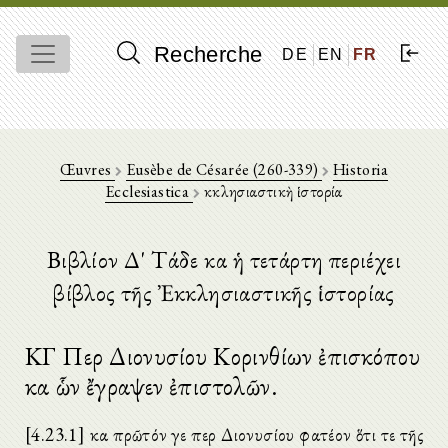
Recherche
DE
EN
FR
Œuvres
Eusèbe de Césarée (260-339)
Historia
Ecclesiastica
Ἐκκλησιαστικὴ ἱστορία
Βιβλίον Δʹ Τάδε καὶ ἡ τετάρτη περιέχει
βίβλος τῆς Ἐκκλησιαστικῆς ἱστορίας
ΚΓ Περὶ Διονυσίου Κορινθίων ἐπισκόπου
καὶ ὧν ἔγραψεν ἐπιστολῶν.
[4.23.1] καὶ πρῶτόν γε περὶ Διονυσίου φατέον ὅτι τε τῆς