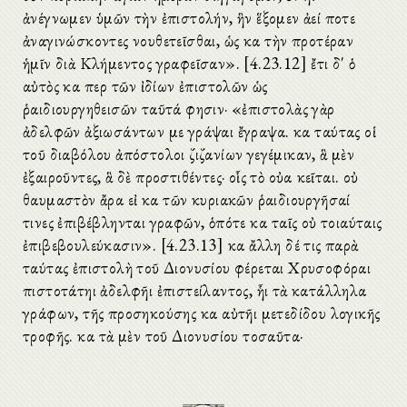
ἀνέγνωμεν ὑμῶν τὴν ἐπιστολήν, ἣν ἕξομεν ἀεί ποτε
ἀναγινώσκοντες νουθετεῖσθαι, ὡς καὶ τὴν προτέραν
ἡμῖν διὰ Κλήμεντος γραφεῖσαν». [4.23.12] ἔτι δ' ὁ
αὐτὸς καὶ περὶ τῶν ἰδίων ἐπιστολῶν ὡς
ῥαιδιουργηθεισῶν ταῦτά φησιν· «ἐπιστολὰς γὰρ
ἀδελφῶν ἀξιωσάντων με γράψαι ἔγραψα. καὶ ταύτας οἱ
τοῦ διαβόλου ἀπόστολοι ζιζανίων γεγέμικαν, ἃ μὲν
ἐξαιροῦντες, ἃ δὲ προστιθέντες· οἷς τὸ οὐαὶ κεῖται. οὐ
θαυμαστὸν ἄρα εἰ καὶ τῶν κυριακῶν ῥαιδιουργῆσαί
τινες ἐπιβέβληνται γραφῶν, ὁπότε καὶ ταῖς οὐ τοιαύταις
ἐπιβεβουλεύκασιν». [4.23.13] καὶ ἄλλη δέ τις παρὰ
ταύτας ἐπιστολὴ τοῦ Διονυσίου φέρεται Χρυσοφόραι
πιστοτάτηι ἀδελφῆι ἐπιστείλαντος, ἧι τὰ κατάλληλα
γράφων, τῆς προσηκούσης καὶ αὐτῆι μετεδίδου λογικῆς
τροφῆς. καὶ τὰ μὲν τοῦ Διονυσίου τοσαῦτα·