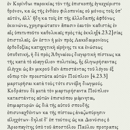
ἐν Κορίνθωι παροικίας τὸν τῆς ἐπισκοπῆς ἐγκεχείριστο
θρόνον, καὶ ὡς τῆς ἐνθέου φιλοπονίας οὐ μόνοις τοῖς ὑπ'
αὐτόν, ἀλλ' ἤδη καὶ τοῖς ἐπὶ τῆς ἀλλοδαπῆς ἀφθόνως
ἐκοινώνει, χρησιμώτατον ἅπασιν ἑαυτὸν καθιστὰς ἐν
αἷς ὑπετυποῦτο καθολικαῖς πρὸς τὰς ἐκκλη[4.23.2]σίας
ἐπιστολαῖς. ὧν ἐστιν ἡ μὲν πρὸς Λακεδαιμονίους
ὀρθοδοξίας κατηχητικὴ εἰρήνης τε καὶ ἑνώσεως
ὑποθετική, ἡ δὲ πρὸς Ἀθηναίους διεγερτικὴ πίστεως καὶ
τῆς κατὰ τὸ εὐαγγέλιον πολιτείας, ἧς ὀλιγωρήσαντας
ἐλέγχει ὡς ἂν μικροῦ δεῖν ἀποστάντας τοῦ λόγου ἐξ
οὗπερ τὸν προεστῶτα αὐτῶν Πούπλιον [4.23.3]
μαρτυρῆσαι κατὰ τοὺς τότε συνέβη διωγμούς.
Κοδράτου δὲ μετὰ τὸν μαρτυρήσαντα Πούπλιον
καταστάντος αὐτῶν ἐπισκόπου μέμνηται,
ἐπιμαρτυρῶν ὡς διὰ τῆς αὐτοῦ σπουδῆς
ἐπισυναχθέντων καὶ τῆς πίστεως ἀναζωπύρησιν
εἰληχότων· δηλοῖ δ' ἐπὶ τούτοις ὡς καὶ Διονύσιος ὁ
Ἀρεοπαγίτης ὑπὸ τοῦ ἀποστόλου Παύλου προτραπεὶς