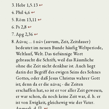
Hebr 1,5.13
↩
Phil 4,6
↩
Röm 13,11
↩
Ps 2,8
↩
Apg 2,36
↩
Αἰῶνας … ὁ αἰών (auvum, Zeit, Zeitdauer)
bedeutet im neuen Bunde häufig Weltperiode,
Weltlauf, Welt. Das tiefsinnige Wort
gebraucht die Schrift, weil das Räumliche
ohne die Zeit nicht denkbar ist. Auch liegt
darin der Begriff des ewigen Seins des Sohnes
Gottes, oder daß Jesus Christus wahrer Gott
ist; denn da er die αἰῶνας - die Zeiten
erschaffen hat, so ist er vor aller Zeit gewesen,
er war schon, da noch keine Zeit war, d. h. er
ist von Ewigkeit, gleichewig wie der Vater.
Anmerk. d. Ü.
↩