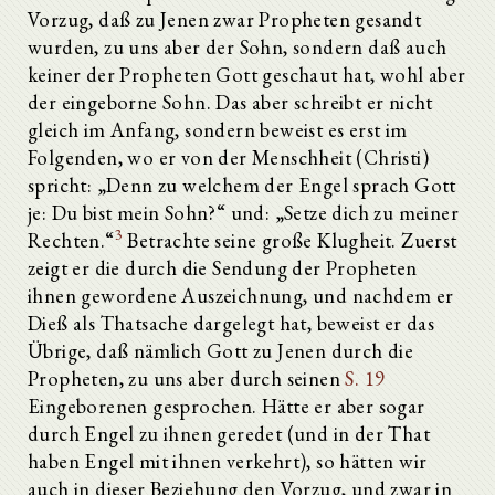
Vorzug, daß zu Jenen zwar Propheten gesandt
wurden, zu uns aber der Sohn, sondern daß auch
keiner der Propheten Gott geschaut hat, wohl aber
der eingeborne Sohn. Das aber schreibt er nicht
gleich im Anfang, sondern beweist es erst im
Folgenden, wo er von der Menschheit (Christi)
spricht: „Denn zu welchem der Engel sprach Gott
je: Du bist mein Sohn?“ und: „Setze dich zu meiner
3
Rechten.“
Betrachte seine große Klugheit. Zuerst
zeigt er die durch die Sendung der Propheten
ihnen gewordene Auszeichnung, und nachdem er
Dieß als Thatsache dargelegt hat, beweist er das
Übrige, daß nämlich Gott zu Jenen durch die
Propheten, zu uns aber durch seinen
S. 19
Eingeborenen gesprochen. Hätte er aber sogar
durch Engel zu ihnen geredet (und in der That
haben Engel mit ihnen verkehrt), so hätten wir
auch in dieser Beziehung den Vorzug, und zwar in