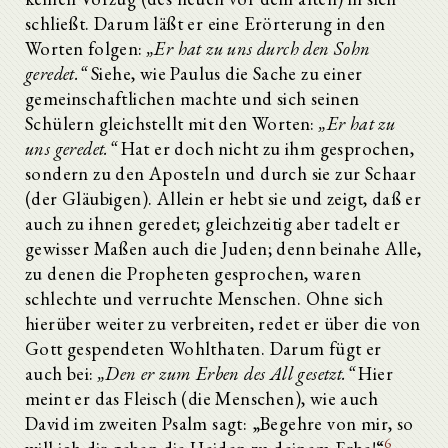
schließt. Darum läßt er eine Erörterung in den
Worten folgen:
„Er hat zu uns durch den Sohn
geredet.“
Siehe, wie Paulus die Sache zu einer
gemeinschaftlichen machte und sich seinen
Schülern gleichstellt mit den Worten:
„Er hat zu
uns geredet.“
Hat er doch nicht zu ihm gesprochen,
sondern zu den Aposteln und durch sie zur Schaar
(der Gläubigen). Allein er hebt sie und zeigt, daß er
auch zu ihnen geredet; gleichzeitig aber tadelt er
gewisser Maßen auch die Juden; denn beinahe Alle,
zu denen die Propheten gesprochen, waren
schlechte und verruchte Menschen. Ohne sich
hierüber weiter zu verbreiten, redet er über die von
Gott gespendeten Wohlthaten. Darum fügt er
auch bei:
„Den er zum Erben des All gesetzt.“
Hier
meint er das Fleisch (die Menschen), wie auch
David im zweiten Psalm sagt: „Begehre von mir, so
6