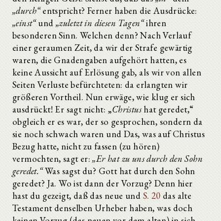
„durch“
entspricht? Ferner haben die Ausdrücke:
„einst“
und
„zuletzt in diesen Tagen“
ihren
besonderen Sinn. Welchen denn? Nach Verlauf
einer geraumen Zeit, da wir der Strafe gewärtig
waren, die Gnadengaben aufgehört hatten, es
keine Aussicht auf Erlösung gab, als wir von allen
Seiten Verluste befürchteten: da erlangten wir
größeren Vortheil. Nun erwäge, wie klug er sich
ausdrückt! Er sagt nicht: „
Christus
hat geredet,“
obgleich er es war, der so gesprochen, sondern da
sie noch schwach waren und Das, was auf Christus
Bezug hatte, nicht zu fassen (zu hören)
vermochten, sagt er:
„Er hat zu uns durch den Sohn
geredet.“
Was sagst du? Gott hat durch den Sohn
geredet? Ja. Wo ist dann der Vorzug? Denn hier
hast du gezeigt, daß das neue und
S. 20
das alte
Testament denselben Urheber haben, was doch
keinen Vorzug (des neuen vor dem alten) in sich