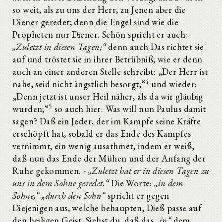
so weit, als zu uns der Herr, zu Jenen aber die
Diener geredet; denn die Engel sind wie die
Propheten nur Diener. Schön spricht er auch:
„Zuletzt in diesen Tagen;“
denn auch Das richtet sie
auf und tröstet sie in ihrer Betrübniß; wie er denn
auch an einer anderen Stelle schreibt: „Der Herr ist
4
nahe, seid nicht ängstlich besorgt;“
und wieder:
„Denn jetzt ist unser Heil näher, als da wir gläubig
5
wurden;“
so auch hier. Was will nun Paulus damit
sagen? Daß ein Jeder, der im Kampfe seine Kräfte
erschöpft hat, sobald er das Ende des Kampfes
vernimmt, ein wenig ausathmet, indem er weiß,
daß nun das Ende der Mühen und der Anfang der
Ruhe gekommen. -
„Zuletzt hat er in diesen Tagen zu
uns in dem Sohne geredet.“
Die Worte:
„in dem
Sohne,“ „durch den Sohn“
spricht er gegen
Diejenigen aus, welche behaupten, Dieß passe auf
den heiligen Geist. Siehst du, daß das
„in“
dem