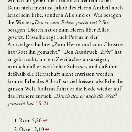
will ich dir geben die Heiden zu deinem Erbe!“
Denn nicht mehr ist Jakob des Herrn Antheil noch
Israel sein Erbe, sondern Alle sind es. Was besagen
die Worte:
„Den er zum Erben gesetzt hat“
? Sie
besagen: Diesen hat er zum Herrn über Alles
gesetzt. Dasselbe sagt auch Petrus in der
Apostelgeschichte: „Zum Herrn und zum Christus
7
hat Gott ihn gemacht.“
Den Ausdruck
„Erbe“
hat
er gebraucht, um ein Zweifaches anzuzeigen,
nämlich daß er wirklicher Sohn sei, und daß ihm
deßhalb die Herrschaft nicht entrissen werden
könne. Erbe des All soll so viel heissen als: Erbe der
ganzen Welt. Sodann führt er die Rede wieder auf
8
das Frühere zurück:
„Durch den er auch die Welt
gemacht hat.“
S. 21
Röm 5,20
↩
Osee 12,10
↩